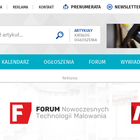
PRENUMERATA
NEWSLETTE
JA
REKLAMA
KONTAKT
ARTYKUŁY
KATALOG
OGŁOSZENIA
KALENDARZ
OGŁOSZENIA
FORUM
WYWIAD
Reklama