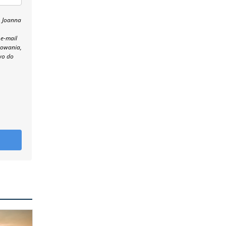
, Joanna
 e-mail
towania,
wo do