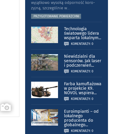
wyjątkowo wysoką odporność koro­
zyjną, szczególnie w
...
PRZYGOTOWANIE POWIERZCHNI
Technologia
światowego lidera
wsparta lokalnym
...
KOMENTARZY: 0
Niewidzialni dla
sensorów. Jak laser
i podczerwień
...
KOMENTARZY: 0
Farba kamuflażowa
w projekcie K9.
NOVOL wspiera
...
KOMENTARZY: 0
Euroimpianti – od
lokalnego
producenta do
globalnego
...
KOMENTARZY: 0