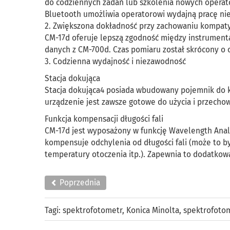
do codziennych zadań lub szkolenia nowych opera
Bluetooth umożliwia operatorowi wydajną pracę nie
2. Zwiększona dokładność przy zachowaniu kompaty
CM-17d oferuje lepszą zgodność między instrument
danych z CM-700d. Czas pomiaru został skrócony 
3. Codzienna wydajność i niezawodność
Stacja dokująca
Stacja dokująca4 posiada wbudowany pojemnik do kal
urządzenie jest zawsze gotowe do użycia i przecho
Funkcja kompensacji długości fali
CM-17d jest wyposażony w funkcję Wavelength Analy
kompensuje odchylenia od długości fali (może to
temperatury otoczenia itp.). Zapewnia to dodatkow
Poprzednia
Tagi:
spektrofotometr
,
Konica Minolta
,
spektrofoto