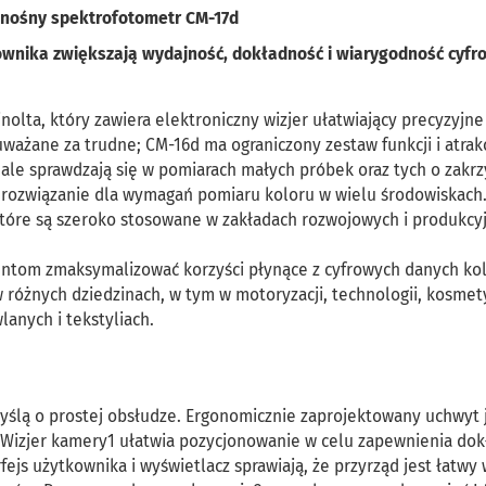
enośny spektrofotometr CM-17d
kownika zwiększają wydajność, dokładność i wiarygodność cyfr
olta, który zawiera elektroniczny wizjer ułatwiający precyzyjne
ważane za trudne; CM-16d ma ograniczony zestaw funkcji i atrak
ale sprawdzają się w pomiarach małych próbek oraz tych o zakr
 rozwiązanie dla wymagań pomiaru koloru w wielu środowiskach.
tóre są szeroko stosowane w zakładach rozwojowych i produkcy
entom zmaksymalizować korzyści płynące z cyfrowych danych ko
 w różnych dziedzinach, w tym w motoryzacji, technologii, kosmet
anych i tekstyliach.
yślą o prostej obsłudze. Ergonomicznie zaprojektowany uchwyt 
. Wizjer kamery1 ułatwia pozycjonowanie w celu zapewnienia do
ejs użytkownika i wyświetlacz sprawiają, że przyrząd jest łatwy 