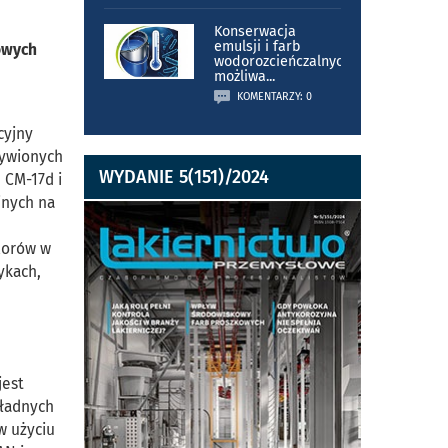
Konserwacja
emulsji i farb
owych
wodorozcieńczalnych
możliwa
...
KOMENTARZY: 0
cyjny
zywionych
WYDANIE 5(151)/2024
 CM-17d i
jnych na
lorów w
ykach,
jest
kładnych
w użyciu