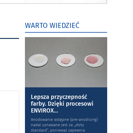
WARTO WIEDZIEĆ
Lepsza przyczepność
farby. Dzięki procesowi
ENVIROX
...
Anodowanie wstępne (pre-anodising)
nadal uznawane jest za „złoty
standard”, ponieważ zapewnia