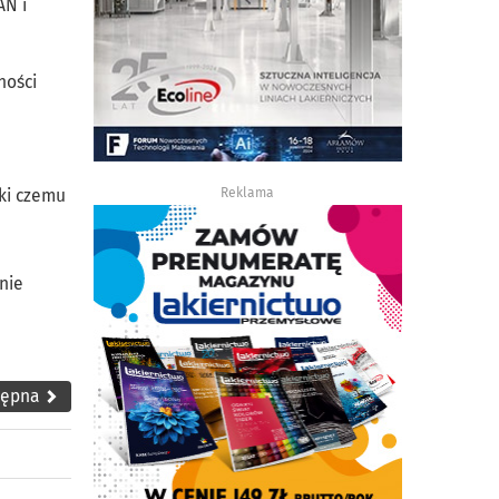
AN i
ności
ęki czemu
Reklama
nie
tępna