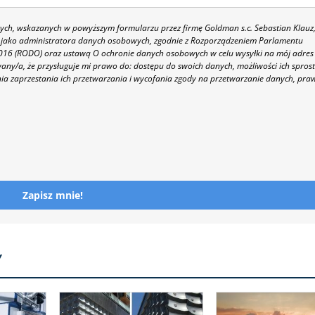
h, wskazanych w powyższym formularzu przez firmę Goldman s.c. Sebastian Klauz
 86 jako administratora danych osobowych, zgodnie z Rozporządzeniem Parlamentu
 2016 (RODO) oraz ustawą O ochronie danych osobowych w celu wysyłki na mój adres
y/a, że przysługuje mi prawo do: dostępu do swoich danych, możliwości ich spros
nia zaprzestania ich przetwarzania i wycofania zgody na przetwarzanie danych, pra
Zapisz mnie!
Y