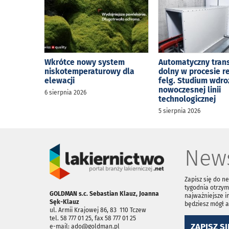
Wkrótce nowy system
Automatyczny tran
niskotemperaturowy dla
dolny w procesie r
elewacji
felg. Studium wdro
nowoczesnej linii
6 sierpnia 2026
technologicznej
5 sierpnia 2026
News
Zapisz się do n
tygodnia otrzym
GOLDMAN s.c. Sebastian Klauz, Joanna
najważniejsze i
Sęk-Klauz
będziesz mógł 
ul. Armii Krajowej 86, 83 ­ 110 Tczew
tel. 58 777 01 25, fax 58 777 01 25
ZAPISZ SI
e-mail: ado@goldman.pl