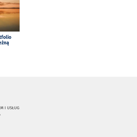
tfolio
eżną
RM I USŁUG
A