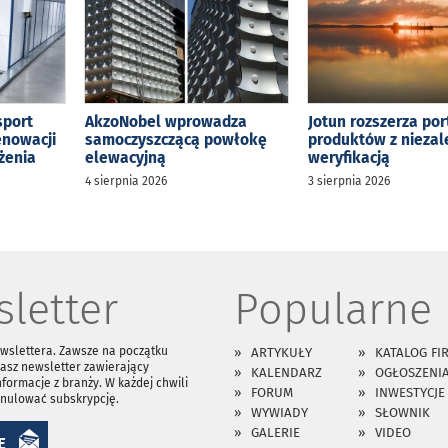
sport
AkzoNobel wprowadza
Jotun rozszerza por
enowacji
samoczyszczącą powłokę
produktów z niezal
żenia
elewacyjną
weryfikacją
4 sierpnia 2026
3 sierpnia 2026
letter
Popularne
ewslettera. Zawsze na początku
ARTYKUŁY
KATALOG FI
asz newsletter zawierający
KALENDARZ
OGŁOSZENI
nformacje z branży. W każdej chwili
FORUM
INWESTYCJE
anulować subskrypcję.
WYWIADY
SŁOWNIK
GALERIE
VIDEO
Ę