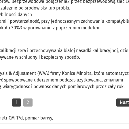
torów. Bezprzewodowe połączenie2 przez bezprzewodową sieć L
zależnie od środowiska lub próbki.
bilności danych
ami i powtarzalność, przy jednoczesnym zachowaniu kompatybil
o około 30%3 w porównaniu z poprzednim modelem.
ibracji zera i przechowywania białej nasadki kalibracyjnej, dzi
wywane w schludny i bezpieczny sposób.
sis & Adjustment (WAA) firmy Konica Minolta, która automatycz
 być spowodowane uderzeniem podczas użytkowania, zmianami
ą wiarygodność i pewność danych pomiarowych przez cały rok.
1
2
Nas
metr CM-17d
,
pomiar barwy
,