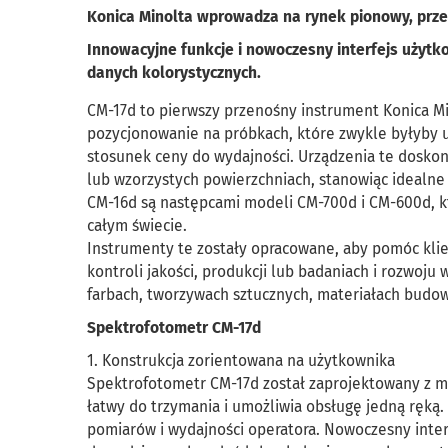
Konica Minolta wprowadza na rynek pionowy, prz
Innowacyjne funkcje i nowoczesny interfejs użyt
danych kolorystycznych.
CM-17d to pierwszy przenośny instrument Konica Min
pozycjonowanie na próbkach, które zwykle byłyby u
stosunek ceny do wydajności. Urządzenia te doskon
lub wzorzystych powierzchniach, stanowiąc idealne
CM-16d są następcami modeli CM-700d i CM-600d, k
całym świecie.
Instrumenty te zostały opracowane, aby pomóc kli
kontroli jakości, produkcji lub badaniach i rozwoju
farbach, tworzywach sztucznych, materiałach budowl
Spektrofotometr CM-17d
1. Konstrukcja zorientowana na użytkownika
Spektrofotometr CM-17d został zaprojektowany z m
łatwy do trzymania i umożliwia obsługę jedną ręką
pomiarów i wydajności operatora. Nowoczesny interf