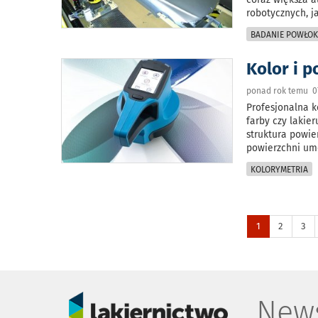
robotycznych, j
BADANIE POWŁO
Kolor i p
ponad rok temu 0
Profesjonalna k
farby czy lakie
struktura powier
powierzchni um
KOLORYMETRIA
1
2
3
News