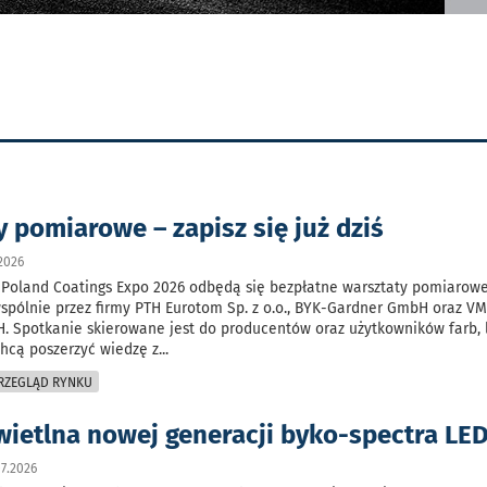
 pomiarowe – zapisz się już dziś
2026
 Poland Coatings Expo 2026 odbędą się bezpłatne warsztaty pomiarow
pólnie przez firmy PTH Eurotom Sp. z o.o., BYK-Gardner GmbH oraz V
 Spotkanie skierowane jest do producentów oraz użytkowników farb, l
chcą poszerzyć wiedzę z
...
PRZEGLĄD RYNKU
wietlna nowej generacji byko-spectra LED
7.2026