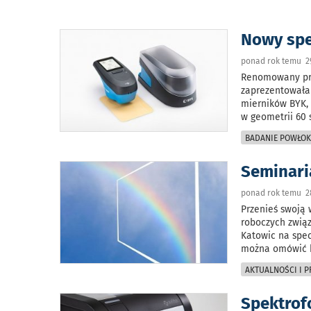
Nowy spe
ponad rok temu 29
Renomowany pro
zaprezentowała 
mierników BYK,
w geometrii 60 
BADANIE POWŁO
Seminar
ponad rok temu 2
Przenieś swoją
roboczych związ
Katowic na spec
można omówić k
AKTUALNOŚCI I 
Spektrof