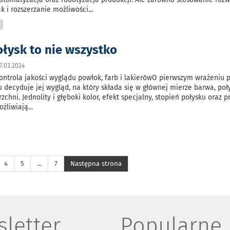
ak i rozszerzanie możliwości
...
K
ołysk to nie wszystko
7.03.2024
ontrola jakości wyglądu powłok, farb i lakierówO pierwszym wrażeniu p
ru decyduje jej wygląd, na który składa się w głównej mierze barwa, poły
zchni. Jednolity i głęboki kolor, efekt specjalny, stopień połysku oraz pr
ożliwiają
...
4
5
...
7
Następna strona
letter
Popularne