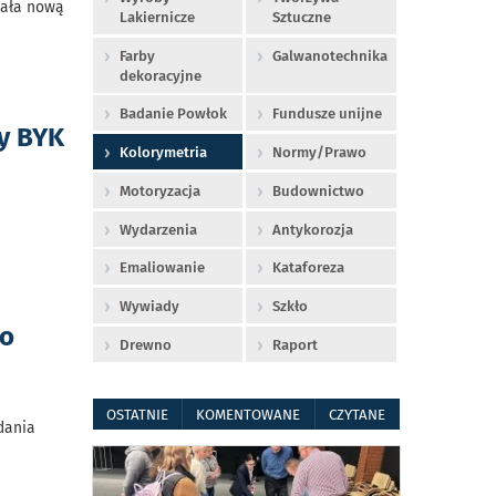
wała nową
Lakiernicze
Sztuczne
Farby
Galwanotechnika
dekoracyjne
Badanie Powłok
Fundusze unijne
ry BYK
Kolorymetria
Normy/Prawo
Motoryzacja
Budownictwo
Wydarzenia
Antykorozja
Emaliowanie
Kataforeza
Wywiady
Szkło
po
Drewno
Raport
OSTATNIE
KOMENTOWANE
CZYTANE
dania