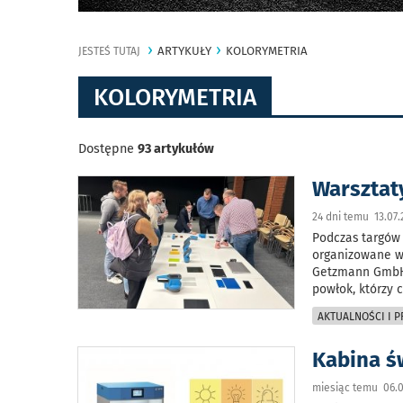
ARTYKUŁY
KOLORYMETRIA
JESTEŚ TUTAJ
KOLORYMETRIA
Dostępne
93 artykułów
Warsztaty
24 dni temu 13.07.
Podczas targów
organizowane ws
Getzmann GmbH.
powłok, którzy 
AKTUALNOŚCI I 
Kabina ś
miesiąc temu 06.0