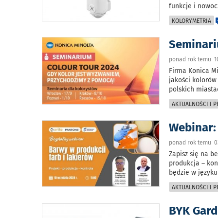
funkcje i nowoc
KOLORYMETRIA
Seminari
ponad rok temu 1
Firma Konica M
jakości kolorów
polskich miasta
AKTUALNOŚCI I 
Webinar:
ponad rok temu 0
Zapisz się na b
produkcja – kon
będzie w języku
AKTUALNOŚCI I 
BYK Gard