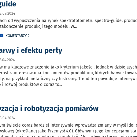
guide
2.09.2024
tach od wypuszczenia na rynek spektrofotometru spectro-guide, produ
 zakończenie produkcji tego modelu. W
...
KOMENTARZY 2
arwy i efektu perły
2.04.2024
 ma kluczowe znaczenie jako kryterium jakości. Jednak w dzisiejszyc
rost zainteresowania konsumentów produktami, których barwie towar
y, na przykład metaliczny czy lustrzany. Trend ten powoduje intensyw
 i rozwój produktów o coraz to
...
zacja i robotyzacja pomiarów
3.04.2024
ym świecie coraz bardziej intensywnie wprowadza zmiany w myśl idei 
ysłowej (określanej jako Przemysł 4.0). Głównymi jego koncepcjami stał
utomatyzacja oraz robotyzacja produkcji. Ale zarówno stosowanie roz