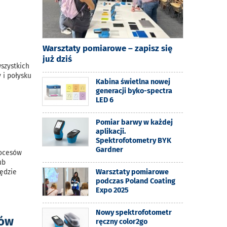
Warsztaty pomiarowe – zapisz się
już dziś
szystkich
 i połysku
Kabina świetlna nowej
generacji byko-spectra
LED 6
Pomiar barwy w każdej
aplikacji.
Spektrofotometry BYK
Gardner
rocesów
ub
będzie
Warsztaty pomiarowe
podczas Poland Coating
Expo 2025
Nowy spektrofotometr
rów
ręczny color2go