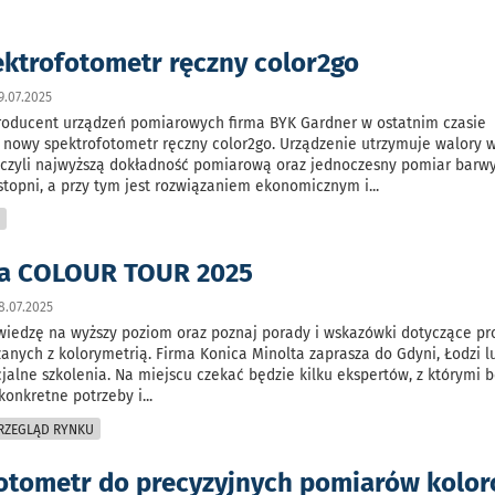
ktrofotometr ręczny color2go
.07.2025
ducent urządzeń pomiarowych firma BYK Gardner w ostatnim czasie
nowy spektrofotometr ręczny color2go. Urządzenie utrzymuje walory w
 czyli najwyższą dokładność pomiarową oraz jednoczesny pomiar barwy
stopni, a przy tym jest rozwiązaniem ekonomicznym i
...
K
ia COLOUR TOUR 2025
8.07.2025
 wiedzę na wyższy poziom oraz poznaj porady i wskazówki dotyczące p
anych z kolorymetrią. Firma Konica Minolta zaprasza do Gdyni, Łodzi l
jalne szkolenia. Na miejscu czekać będzie kilku ekspertów, z którymi 
onkretne potrzeby i
...
PRZEGLĄD RYNKU
otometr do precyzyjnych pomiarów kolo