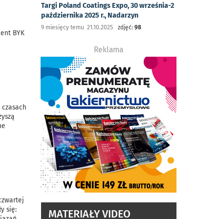
Targi Poland Coatings Expo, 30 września-2
października 2025 r., Nadarzyn
9 miesięcy temu 21.10.2025
zdjęć:
98
cent BYK
Reklama
h czasach
zyszą
ne
czwartej
y się:
MATERIAŁY VIDEO
wiązań