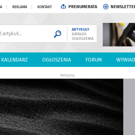
PRENUMERATA
NEWSLETTE
JA
REKLAMA
KONTAKT
ARTYKUŁY
KATALOG
OGŁOSZENIA
KALENDARZ
OGŁOSZENIA
FORUM
WYWIAD
Reklama