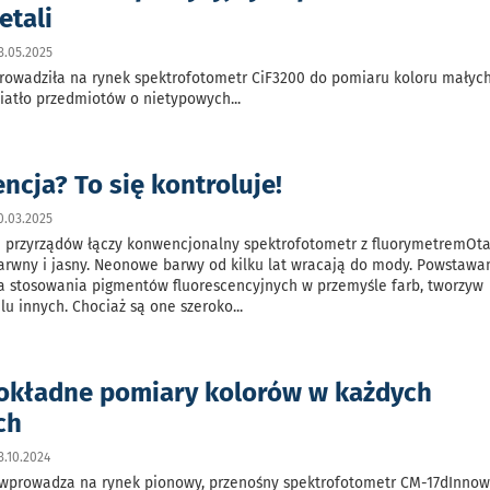
etali
3.05.2025
rowadziła na rynek spektrofotometr CiF3200 do pomiaru koloru małych,
wiatło przedmiotów o nietypowych
...
ncja? To się kontroluje!
0.03.2025
 przyrządów łączy konwencjonalny spektrofotometr z fluorymetremOt
barwny i jasny. Neonowe barwy od kilku lat wracają do mody. Powstawa
 stosowania pigmentów fluorescencyjnych w przemyśle farb, tworzyw
elu innych. Chociaż są one szeroko
...
okładne pomiary kolorów w każdych
ch
.10.2024
 wprowadza na rynek pionowy, przenośny spektrofotometr CM-17dInno