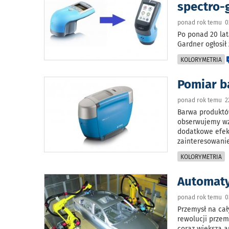
spectro-
ponad rok temu 0
Po ponad 20 la
Gardner ogłosił
KOLORYMETRIA
Pomiar b
ponad rok temu 2
Barwa produktów
obserwujemy wz
dodatkowe efekt
zainteresowanie
KOLORYMETRIA
Automaty
ponad rok temu 0
Przemysł na cał
rewolucji przem
coraz większa a