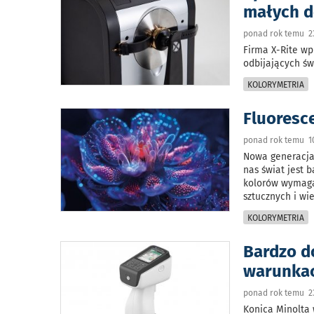
małych d
ponad rok temu 2
Firma X-Rite wp
odbijających ś
KOLORYMETRIA
Fluoresce
ponad rok temu 1
Nowa generacja
nas świat jest 
kolorów wymaga
sztucznych i wi
KOLORYMETRIA
Bardzo d
warunka
ponad rok temu 23
Konica Minolta