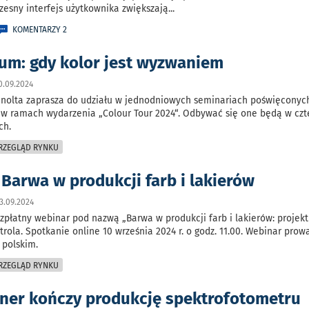
zesny interfejs użytkownika zwiększają
...
KOMENTARZY 2
um: gdy kolor jest wyzwaniem
0.09.2024
inolta zaprasza do udziału w jednodniowych seminariach poświęconych
 w ramach wydarzenia „Colour Tour 2024“. Odbywać się one będą w czt
ch.
PRZEGLĄD RYNKU
 Barwa w produkcji farb i lakierów
3.09.2024
ezpłatny webinar pod nazwą „Barwa w produkcji farb i lakierów: projekt
trola. Spotkanie online 10 września 2024 r. o godz. 11.00. Webinar pro
 polskim.
PRZEGLĄD RYNKU
ner kończy produkcję spektrofotometru