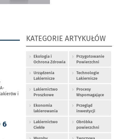
KATEGORIE ARTYKUŁÓW
Ekologia i
Przygotowanie
Ochrona Zdrowia
Powierzchni
Urządzenia
Technologie
Lakiernicze
Lakiernicze
e
MA-
Lakiernictwo
Procesy
akierów i
Proszkowe
Wspomagające
Ekonomia
Przegląd
lakierowania
inwestycji
Lakiernictwo
Obróbka
 6
Ciekłe
powierzchni
Wyroby
Tworzywa