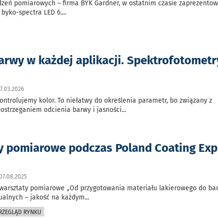
dzeń pomiarowych – firma BYK Gardner, w ostatnim czasie zaprezento
 byko-spectra LED 6.
...
arwy w każdej aplikacji. Spektrofotomet
7.03.2026
kontrolujemy kolor. To niełatwy do określenia parametr, bo związany z
ostrzeganiem odcienia barwy i jasności
...
y pomiarowe podczas Poland Coating Ex
07.08.2025
warsztaty pomiarowe „Od przygotowania materiału lakierowego do ba
ualnych – jakość na każdym
...
PRZEGLĄD RYNKU