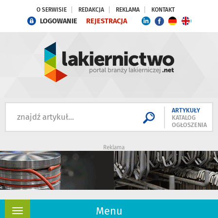
O SERWISIE
REDAKCJA
REKLAMA
KONTAKT
LOGOWANIE
REJESTRACJA
ARTYKUŁY
KATALOG
OGŁOSZENIA
Reklama
Menu
Rozwiń