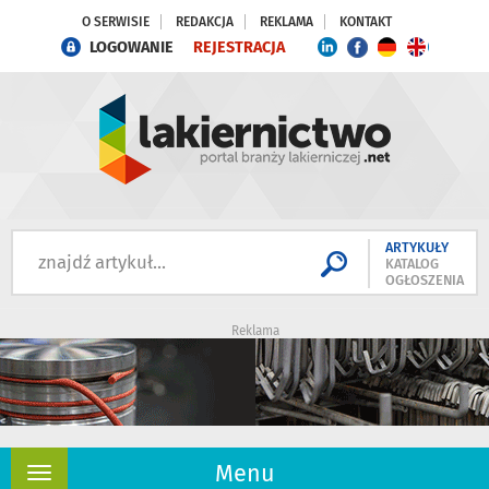
O SERWISIE
REDAKCJA
REKLAMA
KONTAKT
LOGOWANIE
REJESTRACJA
ARTYKUŁY
KATALOG
OGŁOSZENIA
Reklama
Menu
Rozwiń