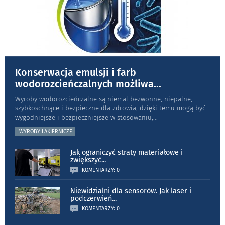
Konserwacja emulsji i farb
wodorozcieńczalnych możliwa
...
Wyroby wodorozcieńczalne są niemal bezwonne, niepalne,
szybkoschnące i bezpieczne dla zdrowia, dzięki temu mogą być
wygodniejsze i bezpieczniejsze w stosowaniu,
...
WYROBY LAKIERNICZE
Jak ograniczyć straty materiałowe i
zwiększyć
...
KOMENTARZY: 0
Niewidzialni dla sensorów. Jak laser i
podczerwień
...
KOMENTARZY: 0