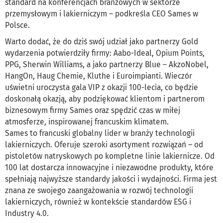
standard na konferencjach branżowych w sektorze
przemysłowym i lakierniczym – podkreśla CEO Sames w
Polsce.
Warto dodać, że do dziś swój udział jako partnerzy Gold
wydarzenia potwierdziły firmy: Aabo-Ideal, Opium Points,
PPG, Sherwin Williams, a jako partnerzy Blue – AkzoNobel,
HangOn, Haug Chemie, Kluthe i Euroimpianti. Wieczór
uświetni uroczysta gala VIP z okazji 100-lecia, co będzie
doskonałą okazją, aby podziękować klientom i partnerom
biznesowym firmy Sames oraz spędzić czas w miłej
atmosferze, inspirowanej francuskim klimatem.
Sames to francuski globalny lider w branży technologii
lakierniczych. Oferuje szeroki asortyment rozwiązań – od
pistoletów natryskowych po kompletne linie lakiernicze. Od
100 lat dostarcza innowacyjne i niezawodne produkty, które
spełniają najwyższe standardy jakości i wydajności. Firma jest
znana ze swojego zaangażowania w rozwój technologii
lakierniczych, również w kontekście standardów ESG i
Industry 4.0.