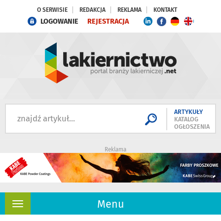
O SERWISIE
REDAKCJA
REKLAMA
KONTAKT
LOGOWANIE
REJESTRACJA
ARTYKUŁY
KATALOG
OGŁOSZENIA
Reklama
Menu
Rozwiń
nawigację