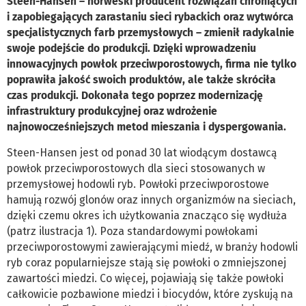
Steen-Hansen – norweski producent rozwiązań chroniących
i zapobiegających zarastaniu sieci rybackich oraz wytwórca
specjalistycznych farb przemysłowych – zmienił radykalnie
swoje podejście do produkcji. Dzięki wprowadzeniu
innowacyjnych powłok przeciwporostowych, firma nie tylko
poprawiła jakość swoich produktów, ale także skróciła
czas produkcji. Dokonała tego poprzez modernizację
infrastruktury produkcyjnej oraz wdrożenie
najnowocześniejszych metod mieszania i dyspergowania.
Steen-Hansen jest od ponad 30 lat wiodącym dostawcą
powłok przeciwporostowych dla sieci stosowanych w
przemysłowej hodowli ryb. Powłoki przeciwporostowe
hamują rozwój glonów oraz innych organizmów na sieciach,
dzięki czemu okres ich użytkowania znacząco się wydłuża
(patrz ilustracja 1). Poza standardowymi powłokami
przeciwporostowymi zawierającymi miedź, w branży hodowli
ryb coraz popularniejsze stają się powłoki o zmniejszonej
zawartości miedzi. Co więcej, pojawiają się także powłoki
całkowicie pozbawione miedzi i biocydów, które zyskują na