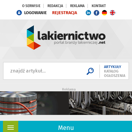
O SERWISIE
REDAKCJA
REKLAMA
KONTAKT
LOGOWANIE
REJESTRACJA
ARTYKUŁY
KATALOG
OGŁOSZENIA
Reklama
Menu
Rozwiń