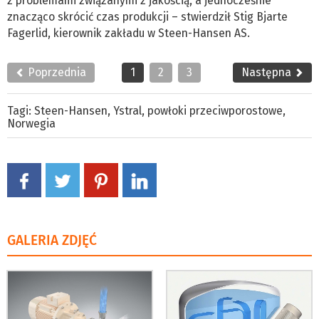
z problemami związanymi z jakością, a jednocześnie
znacząco skrócić czas produkcji – stwierdził Stig Bjarte
Fagerlid, kierownik zakładu w Steen-Hansen AS.
Poprzednia
1
2
3
Następna
Tagi:
Steen-Hansen
,
Ystral
,
powłoki przeciwporostowe
,
Norwegia
GALERIA ZDJĘĆ