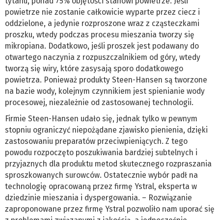
tytanu, ponad 75% objętości stanowi powietrze. Jeśli
powietrze nie zostanie całkowicie wyparte przez ciecz i
oddzielone, a jedynie rozproszone wraz z cząsteczkami
proszku, wtedy podczas procesu mieszania tworzy się
mikropiana. Dodatkowo, jeśli proszek jest podawany do
otwartego naczynia z rozpuszczalnikiem od góry, wtedy
tworzą się wiry, które zasysają sporo dodatkowego
powietrza. Ponieważ produkty Steen-Hansen są tworzone
na bazie wody, kolejnym czynnikiem jest spienianie wody
procesowej, niezależnie od zastosowanej technologii.
Firmie Steen-Hansen udało się, jednak tylko w pewnym
stopniu ograniczyć niepożądane zjawisko pienienia, dzięki
zastosowaniu preparatów przeciwpieniących. Z tego
powodu rozpoczęto poszukiwania bardziej subtelnych i
przyjaznych dla produktu metod skutecznego rozpraszania
sproszkowanych surowców. Ostatecznie wybór padł na
technologię opracowaną przez firmę Ystral, eksperta w
dziedzinie mieszania i dyspergowania. – Rozwiązanie
zaproponowane przez firmę Ystral pozwoliło nam uporać się