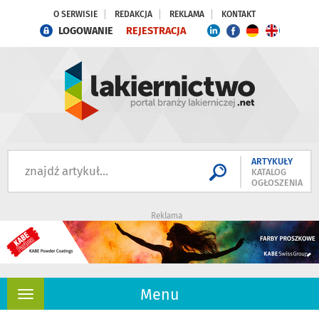
O SERWISIE
REDAKCJA
REKLAMA
KONTAKT
LOGOWANIE
REJESTRACJA
ARTYKUŁY
KATALOG
OGŁOSZENIA
Reklama
Menu
Rozwiń
nawigację