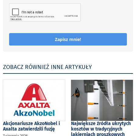
Zapisz mnie!
ZOBACZ RÓWNIEŻ INNE ARTYKUŁY
Akcjonariusze AkzoNobel i
Największe źródła ukrytych
Axalta zatwierdzili fuzję
kosztów w tradycyjnych
lakierniach proszkowych