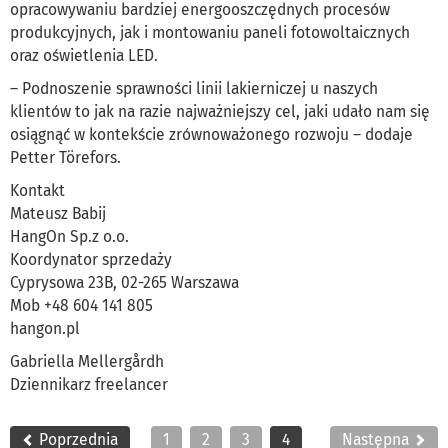
opracowywaniu bardziej energooszczędnych procesów
produkcyjnych, jak i montowaniu paneli fotowoltaicznych
oraz oświetlenia LED.
– Podnoszenie sprawności linii lakierniczej u naszych
klientów to jak na razie najważniejszy cel, jaki udało nam się
osiągnąć w kontekście zrównoważonego rozwoju – dodaje
Petter Törefors.
Kontakt
Mateusz Babij
HangOn Sp.z o.o.
Koordynator sprzedaży
Cyprysowa 23B, 02-265 Warszawa
Mob +48 604 141 805
hangon.pl
Gabriella Mellergårdh
Dziennikarz freelancer
Poprzednia
1
2
3
4
Następna