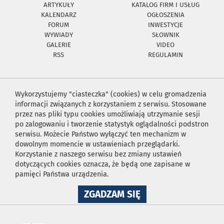
ARTYKUŁY
KATALOG FIRM I USŁUG
KALENDARZ
OGŁOSZENIA
FORUM
INWESTYCJE
WYWIADY
SŁOWNIK
GALERIE
VIDEO
RSS
REGULAMIN
Wykorzystujemy "ciasteczka" (cookies) w celu gromadzenia
informacji związanych z korzystaniem z serwisu. Stosowane
przez nas pliki typu cookies umożliwiają utrzymanie sesji
po zalogowaniu i tworzenie statystyk oglądalności podstron
serwisu. Możecie Państwo wyłączyć ten mechanizm w
dowolnym momencie w ustawieniach przeglądarki.
Korzystanie z naszego serwisu bez zmiany ustawień
dotyczących cookies oznacza, że będą one zapisane w
pamięci Państwa urządzenia.
NA
ZGADZAM SIĘ
WYKORZYSTANIE
PLIKÓW
COOKIES