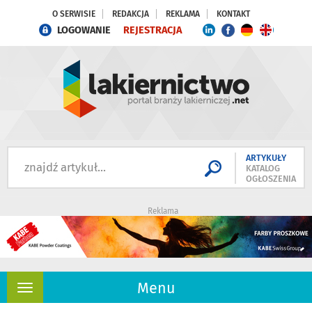
O SERWISIE
REDAKCJA
REKLAMA
KONTAKT
LOGOWANIE
REJESTRACJA
ARTYKUŁY
KATALOG
OGŁOSZENIA
Reklama
Menu
Rozwiń
nawigację