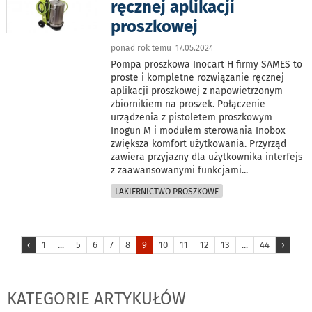
ręcznej aplikacji
proszkowej
ponad rok temu 17.05.2024
Pompa proszkowa Inocart H firmy SAMES to
proste i kompletne rozwiązanie ręcznej
aplikacji proszkowej z napowietrzonym
zbiornikiem na proszek. Połączenie
urządzenia z pistoletem proszkowym
Inogun M i modułem sterowania Inobox
zwiększa komfort użytkowania. Przyrząd
zawiera przyjazny dla użytkownika interfejs
z zaawansowanymi funkcjami
...
LAKIERNICTWO PROSZKOWE
‹
1
...
5
6
7
8
9
10
11
12
13
...
44
›
KATEGORIE ARTYKUŁÓW