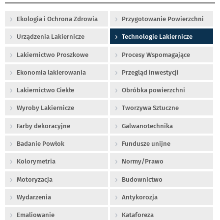
Ekologia i Ochrona Zdrowia
Przygotowanie Powierzchni
Urządzenia Lakiernicze
Technologie Lakiernicze
Lakiernictwo Proszkowe
Procesy Wspomagające
Ekonomia lakierowania
Przegląd inwestycji
Lakiernictwo Ciekłe
Obróbka powierzchni
Wyroby Lakiernicze
Tworzywa Sztuczne
Farby dekoracyjne
Galwanotechnika
Badanie Powłok
Fundusze unijne
Kolorymetria
Normy/Prawo
Motoryzacja
Budownictwo
Wydarzenia
Antykorozja
Emaliowanie
Kataforeza