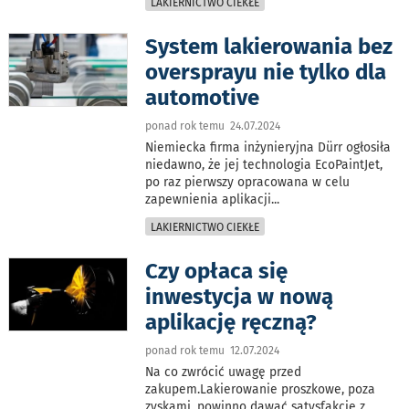
LAKIERNICTWO CIEKŁE
System lakierowania bez
oversprayu nie tylko dla
automotive
ponad rok temu 24.07.2024
Niemiecka firma inżynieryjna Dürr ogłosiła
niedawno, że jej technologia EcoPaintJet,
po raz pierwszy opracowana w celu
zapewnienia aplikacji
...
LAKIERNICTWO CIEKŁE
Czy opłaca się
inwestycja w nową
aplikację ręczną?
ponad rok temu 12.07.2024
Na co zwrócić uwagę przed
zakupem.Lakierowanie proszkowe, poza
zyskami, powinno dawać satysfakcję z