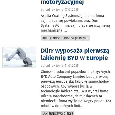
motoryzacyjnej
ponad rok temu 27.01.2025
Axalta Coating Systems, globalna firma
zajmująca się powłokami, oraz Dürr
Systems AG, firma zajmująca się inżynierią
mechaniczną i
...
AKTUALNOŚCI I PRZEGLĄD RYNKU
Dürr wyposaża pierwszą
lakiernię BYD w Europie
ponad rok temu 21.01.2025
Chiński producent pojazdów elektrycznych
BYD Auto Company Limited buduje swoją
pierwszą europejską fabrykę samochodów
osobowych. Aby wyposażyć ją w
technologię lakierniczą, BYD wybrał firmę
Dürr. W nadchodzących miesiącach ta
niemiecka firma wyśle na Węgry ponad 120
robotów do różnych linii
...
LAKIERNICTWO CIEKŁE