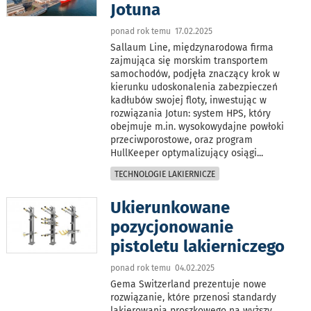
Jotuna
ponad rok temu 17.02.2025
Sallaum Line, międzynarodowa firma
zajmująca się morskim transportem
samochodów, podjęła znaczący krok w
kierunku udoskonalenia zabezpieczeń
kadłubów swojej floty, inwestując w
rozwiązania Jotun: system HPS, który
obejmuje m.in. wysokowydajne powłoki
przeciwporostowe, oraz program
HullKeeper optymalizujący osiągi
...
TECHNOLOGIE LAKIERNICZE
Ukierunkowane
pozycjonowanie
pistoletu lakierniczego
ponad rok temu 04.02.2025
Gema Switzerland prezentuje nowe
rozwiązanie, które przenosi standardy
lakierowania proszkowego na wyższy