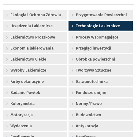
Ekologia i Ochrona Zdrowia
Przygotowanie Powierzchni
Urządzenia Lakiernicze
Technologie Lakiernicze
Lakiernictwo Proszkowe
Procesy Wspomagające
Ekonomia lakierowania
Przegląd inwestycji
Lakiernictwo Ciekłe
Obróbka powierzchni
Wyroby Lakiernicze
Tworzywa Sztuczne
Farby dekoracyjne
Galwanotechnika
Badanie Powłok
Fundusze unijne
Kolorymetria
Normy/Prawo
Motoryzacja
Budownictwo
Wydarzenia
Antykorozja
Emaliowanie
Kataforeza