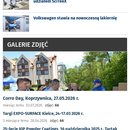
udziałem SciTeeX
Volkswagen stawia na nowoczesną lakiernię
GALERIE ZDJĘĆ
Corro Day, Koprzywnica, 27.05.2026 r.
miesiąc temu 03.07.2026
zdjęć:
66
Targi EXPO-SURFACE Kielce, 24-17.03 2026 r.
3 miesiące temu 28.04.2026
zdjęć:
66
25-lecie IGP Powder Coatings, 16 października 2025 r., Tartak