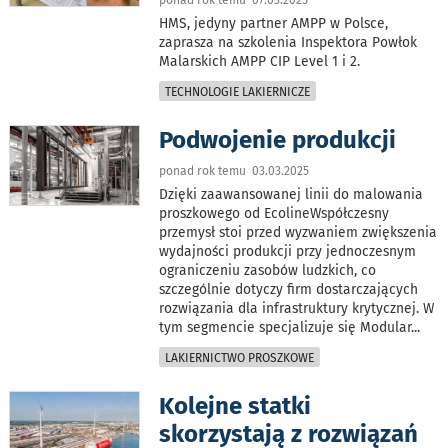
ponad rok temu 07.03.2025
HMS, jedyny partner AMPP w Polsce,
zaprasza na szkolenia Inspektora Powłok
Malarskich AMPP CIP Level 1 i 2.
TECHNOLOGIE LAKIERNICZE
Podwojenie produkcji
ponad rok temu 03.03.2025
Dzięki zaawansowanej linii do malowania
proszkowego od EcolineWspółczesny
przemysł stoi przed wyzwaniem zwiększenia
wydajności produkcji przy jednoczesnym
ograniczeniu zasobów ludzkich, co
szczególnie dotyczy firm dostarczających
rozwiązania dla infrastruktury krytycznej. W
tym segmencie specjalizuje się Modular
...
LAKIERNICTWO PROSZKOWE
Kolejne statki
skorzystają z rozwiązań