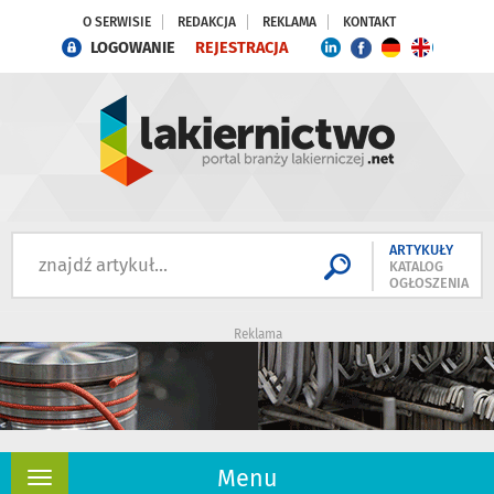
O SERWISIE
REDAKCJA
REKLAMA
KONTAKT
LOGOWANIE
REJESTRACJA
ARTYKUŁY
KATALOG
OGŁOSZENIA
Reklama
Menu
Rozwiń