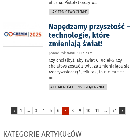
uliczną. Pistolet łączy w
...
LAKIERNICTWO CIEKŁE
Napędzamy przyszłość –
technologie, które
zmieniają świat!
ponad rok temu 11.12.2024
Czy chciałbyś, aby świat Ci uciekł? Czy
chciałbyś zostać z tyłu, za zmieniającą się
rzeczywistością? Jeśli tak, to nie musisz
nic
...
AKTUALNOŚCI I PRZEGLĄD RYNKU
‹
1
...
3
4
5
6
7
8
9
10
11
...
44
›
KATEGORIE ARTYKUŁÓW