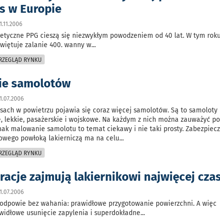
es w Europie
.11.2006
retyczne PPG cieszą się niezwykłym powodzeniem od 40 lat. W tym roku
świętuje zalanie 400. wanny w
...
PRZEGLĄD RYNKU
ie samolotów
1.07.2006
sach w powietrzu pojawia się coraz więcej samolotów. Są to samoloty
ie, lekkie, pasażerskie i wojskowe. Na każdym z nich można zauważyć p
dnak malowanie samolotu to temat ciekawy i nie taki prosty. Zabezpiec
owego powłoką lakierniczą ma na celu
...
PRZEGLĄD RYNKU
racje zajmują lakiernikowi najwięcej cza
1.07.2006
 odpowie bez wahania: prawidłowe przygotowanie powierzchni. A więc
awidłowe usunięcie zapylenia i superdokładne
...