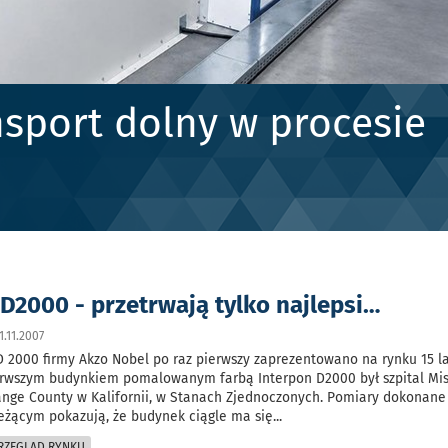
sport dolny w procesie
D2000 - przetrwają tylko najlepsi…
.11.2007
D 2000 firmy Akzo Nobel po raz pierwszy zaprezentowano na rynku 15 l
ierwszym budynkiem pomalowanym farbą Interpon D2000 był szpital Mis
ange County w Kalifornii, w Stanach Zjednoczonych. Pomiary dokonane
ieżącym pokazują, że budynek ciągle ma się
...
PRZEGLĄD RYNKU