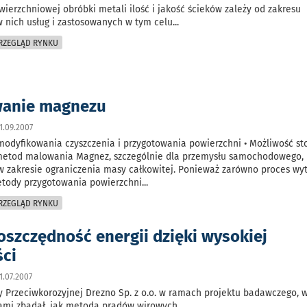
ierzchniowej obróbki metali ilość i jakość ścieków zależy od zakresu
 nich usług i zastosowanych w tym celu
...
PRZEGLĄD RYNKU
wanie magnezu
1.09.2007
modyfikowania czyszczenia i przygotowania powierzchni • Możliwość s
etod malowania Magnez, szczególnie dla przemysłu samochodowego,
w zakresie ograniczenia masy całkowitej. Ponieważ zarówno proces wy
etody przygotowania powierzchni
...
PRZEGLĄD RYNKU
oszczędność energii dzięki wysokiej
ci
.07.2007
y Przeciwkorozyjnej Drezno Sp. z o.o. w ramach projektu badawczego, w
mi zbadał, jak metoda prądów wirowych
...