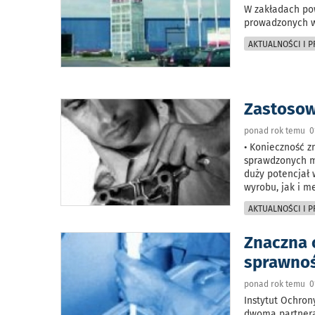
W zakładach pow
prowadzonych w
AKTUALNOŚCI I 
Zastoso
ponad rok temu 0
• Konieczność z
sprawdzonych m
duży potencjał 
wyrobu, jak i m
AKTUALNOŚCI I 
Znaczna 
sprawnoś
ponad rok temu 01
Instytut Ochron
dwoma partnera