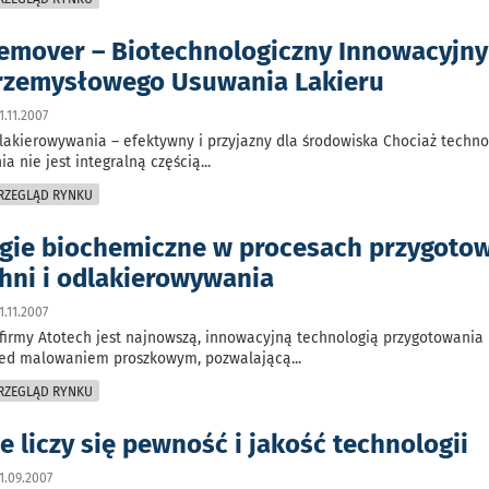
emover – Biotechnologiczny Innowacyjny
rzemysłowego Usuwania Lakieru
.11.2007
akierowywania – efektywny i przyjazny dla środowiska Chociaż techno
a nie jest integralną częścią
...
PRZEGLĄD RYNKU
gie biochemiczne w procesach przygoto
hni i odlakierowywania
.11.2007
firmy Atotech jest najnowszą, innowacyjną technologią przygotowania
zed malowaniem proszkowym, pozwalającą
...
PRZEGLĄD RYNKU
e liczy się pewność i jakość technologii
1.09.2007