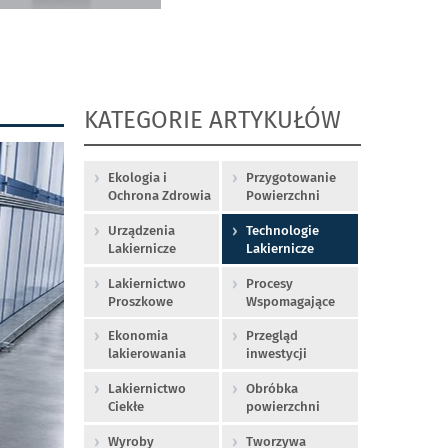
KATEGORIE ARTYKUŁÓW
Ekologia i
Przygotowanie
Ochrona Zdrowia
Powierzchni
Urządzenia
Technologie
Lakiernicze
Lakiernicze
Lakiernictwo
Procesy
Proszkowe
Wspomagające
Ekonomia
Przegląd
lakierowania
inwestycji
Lakiernictwo
Obróbka
Ciekłe
powierzchni
Wyroby
Tworzywa