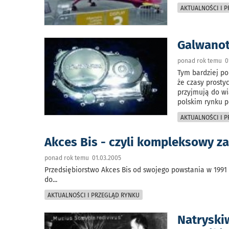
AKTUALNOŚCI I 
Galwanot
ponad rok temu 0
Tym bardziej po
że czasy prosty
przyjmują do wi
polskim rynku p
AKTUALNOŚCI I 
Akces Bis - czyli kompleksowy za
ponad rok temu 01.03.2005
Przedsiębiorstwo Akces Bis od swojego powstania w 1991 
do
...
AKTUALNOŚCI I PRZEGLĄD RYNKU
Natryski