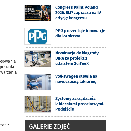
Congress Paint Poland
2026. SLP zaprasza na IV
edycję kongresu
PPG prezentuje innowacje
dla lotnictwa
Nominacja do Nagrody
DIRA za projekt z
tosowania
udziałem SciTeeX
 posiada
twarzania
Volkswagen stawia na
nowoczesną lakiernię
Systemy zarządzania
lakierniami proszkowymi.
Podejście
raz z
GALERIE ZDJĘĆ