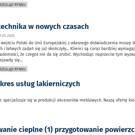
PRZEGLĄD RYNKU
echnika w nowych czasach
1.05.2005
 wejściu Polski do Unii Europejskiej z własnego doświadczenia muszę st
ch i łatwych zadań się już skończyły… Klienci są coraz bardziej wymagaj
adomości, że czegoś nie da się zrobić. Wychodząc naprzeciw tym wyz
ojawiły się
...
PRZEGLĄD RYNKU
kres usług lakierniczych
r. specjalizuje się w produkcji akcesoriów meblowych. Naszą ofertę ki
wanie cieplne (1) przygotowanie powierzc