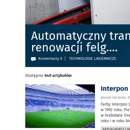
Automatyczny tran
renowacji felg.
...
Komentarzy 0
TECHNOLOGIE LAKIERNICZE
Dostępne
649 artykułów
Interpon 
ponad rok temu 01
Farby Interpon 
w 1992 roku. P
w hrabstwie Or
roku i w roku b
AKTUALNOŚCI I 