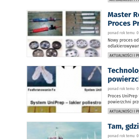
Master R
Proces P
ponad rok temu 01
Nowy proces odl
odlakierowywani
AKTUALNOŚCI I 
Technolo
powierzc
ponad rok temu 01
Proces UniPrep 
powierzchni pr
AKTUALNOŚCI I 
Tam, gdzi
ponad rok temu 0