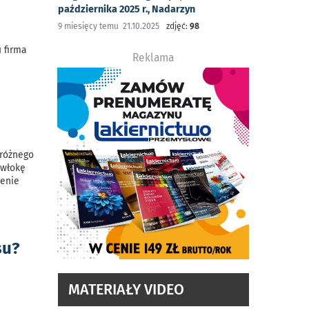
października 2025 r., Nadarzyn
9 miesięcy temu 21.10.2025
zdjęć:
98
 firma
Reklama
 różnego
owłokę
zenie
su?
MATERIAŁY VIDEO