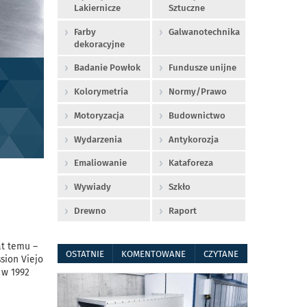
Lakiernicze
Sztuczne
Farby
Galwanotechnika
dekoracyjne
Badanie Powłok
Fundusze unijne
Kolorymetria
Normy/Prawo
Motoryzacja
Budownictwo
Wydarzenia
Antykorozja
Emaliowanie
Kataforeza
Wywiady
Szkło
Drewno
Raport
at temu –
OSTATNIE
KOMENTOWANE
CZYTANE
sion Viejo
 w 1992