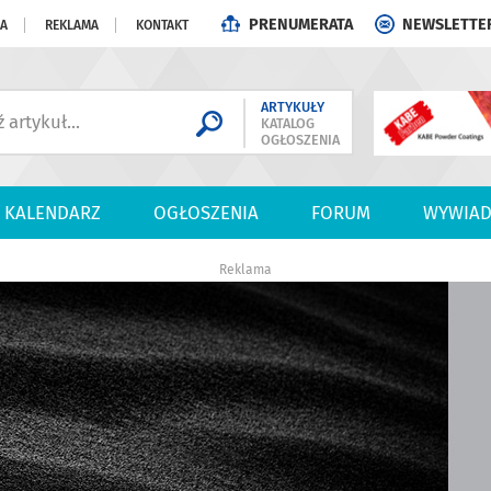
PRENUMERATA
NEWSLETTE
JA
REKLAMA
KONTAKT
ARTYKUŁY
KATALOG
OGŁOSZENIA
KALENDARZ
OGŁOSZENIA
FORUM
WYWIAD
Reklama