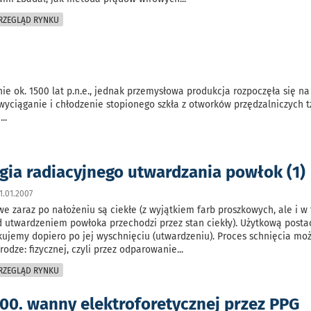
PRZEGLĄD RYNKU
ie ok. 1500 lat p.n.e., jednak przemysłowa produkcja rozpoczęła się n
ciąganie i chłodzenie stopionego szkła z otworków przędzalniczych tzw
e
...
gia radiacyjnego utwardzania powłok (1)
.01.2007
we zaraz po nałożeniu są ciekłe (z wyjątkiem farb proszkowych, ale i w
 utwardzeniem powłoka przechodzi przez stan ciekły). Użytkową posta
kujemy dopiero po jej wyschnięciu (utwardzeniu). Proces schnięcia mo
rodze: fizycznej, czyli przez odparowanie
...
PRZEGLĄD RYNKU
400. wanny elektroforetycznej przez PPG