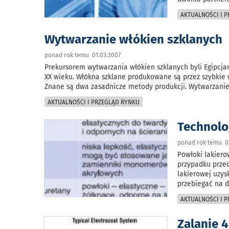
AKTUALNOŚCI I 
Wytwarzanie włókien szklanych
ponad rok temu 01.03.2007
Prekursorem wytwarzania włókien szklanych byli Egipcjan
XX wieku. Włókna szklane produkowane są przez szybkie wy
Znane są dwa zasadnicze metody produkcji. Wytwarzani
AKTUALNOŚCI I PRZEGLĄD RYNKU
Technolo
ponad rok temu 01
Powłoki lakiero
przypadku przed
lakierowej uzys
przebiegać na d
AKTUALNOŚCI I 
Zalanie 