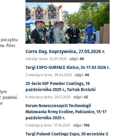
a początku
. filier.
Corro Day, Koprzywnica, 27.05.2026 r.
miesiąc temu 03.07.2026
zdjęć:
66
Targi EXPO-SURFACE Kielce, 24-17.03 2026 r.
3 miesiące temu 28.04.2026
zdjęć:
66
25-lecie IGP Powder Coatings, 16
października 2025 r., Tartak Brzózki
 tym
8 miesięcy temu 20.11.2025
zdjęć:
45
ć powłoki
że
Forum Nowoczesnych Technologii
Malowania firmy Ecoline, Pabianice, 15-17
października 2025 r.
9 miesięcy temu 27.10.2025
zdjęć:
106
Targi Poland Coatings Expo, 30 września-2