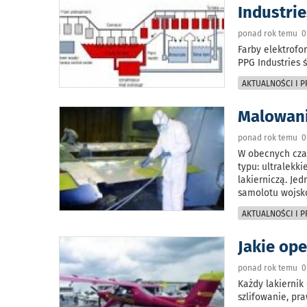
Industri
ponad rok temu 01
Farby elektrofo
PPG Industries 
AKTUALNOŚCI I 
Malowan
ponad rok temu 0
W obecnych cza
typu: ultralekk
lakierniczą. Je
samolotu wojsk
AKTUALNOŚCI I 
Jakie ope
ponad rok temu 0
Każdy lakiernik
szlifowanie, pr