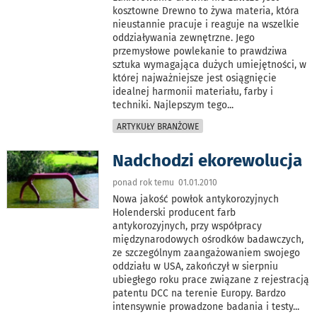
kosztowne Drewno to żywa materia, która
nieustannie pracuje i reaguje na wszelkie
oddziaływania zewnętrzne. Jego
przemysłowe powlekanie to prawdziwa
sztuka wymagająca dużych umiejętności, w
której najważniejsze jest osiągnięcie
idealnej harmonii materiału, farby i
techniki. Najlepszym tego
...
ARTYKUŁY BRANŻOWE
Nadchodzi ekorewolucja
ponad rok temu 01.01.2010
Nowa jakość powłok antykorozyjnych
Holenderski producent farb
antykorozyjnych, przy współpracy
międzynarodowych ośrodków badawczych,
ze szczególnym zaangażowaniem swojego
oddziału w USA, zakończył w sierpniu
ubiegłego roku prace związane z rejestracją
patentu DCC na terenie Europy. Bardzo
intensywnie prowadzone badania i testy
...