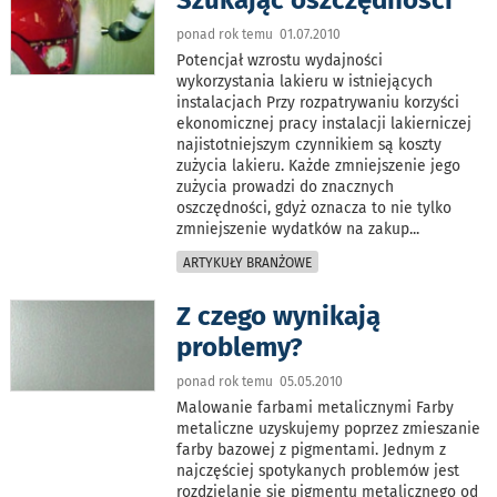
Szukając oszczędności
ponad rok temu 01.07.2010
Potencjał wzrostu wydajności
wykorzystania lakieru w istniejących
instalacjach Przy rozpatrywaniu korzyści
ekonomicznej pracy instalacji lakierniczej
najistotniejszym czynnikiem są koszty
zużycia lakieru. Każde zmniejszenie jego
zużycia prowadzi do znacznych
oszczędności, gdyż oznacza to nie tylko
zmniejszenie wydatków na zakup
...
ARTYKUŁY BRANŻOWE
Z czego wynikają
problemy?
ponad rok temu 05.05.2010
Malowanie farbami metalicznymi Farby
metaliczne uzyskujemy poprzez zmieszanie
farby bazowej z pigmentami. Jednym z
najczęściej spotykanych problemów jest
rozdzielanie się pigmentu metalicznego od