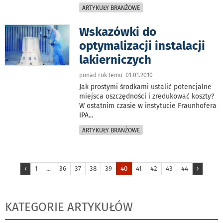
ARTYKUŁY BRANŻOWE
Wskazówki do
optymalizacji instalacji
lakierniczych
ponad rok temu 01.01.2010
Jak prostymi środkami ustalić potencjalne
miejsca oszczędności i zredukować koszty?
W ostatnim czasie w instytucie Fraunhofera
IPA
...
ARTYKUŁY BRANŻOWE
‹
1
...
36
37
38
39
40
41
42
43
44
›
KATEGORIE ARTYKUŁÓW