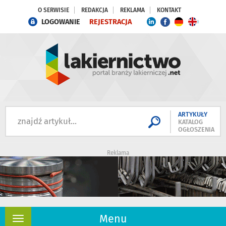
O SERWISIE
REDAKCJA
REKLAMA
KONTAKT
LOGOWANIE
REJESTRACJA
ARTYKUŁY
KATALOG
OGŁOSZENIA
Reklama
Menu
Rozwiń