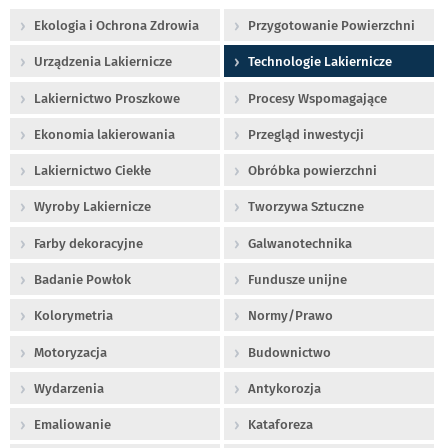
Ekologia i Ochrona Zdrowia
Przygotowanie Powierzchni
Urządzenia Lakiernicze
Technologie Lakiernicze
Lakiernictwo Proszkowe
Procesy Wspomagające
Ekonomia lakierowania
Przegląd inwestycji
Lakiernictwo Ciekłe
Obróbka powierzchni
Wyroby Lakiernicze
Tworzywa Sztuczne
Farby dekoracyjne
Galwanotechnika
Badanie Powłok
Fundusze unijne
Kolorymetria
Normy/Prawo
Motoryzacja
Budownictwo
Wydarzenia
Antykorozja
Emaliowanie
Kataforeza