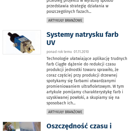
przebieg projektu w wyraźny sposób
przedstawia strategię działania w
poszczególnych fazach
...
ARTYKUŁY BRANŻOWE
Systemy natrysku farb
UV
ponad rok temu 01.11.2010
Technologie ułatwiające aplikację trudnych
farb Ciągłe dążenie do redukcji czasu
produkcji jednostki towaru sprawiło, że
coraz częściej przy produkcji drzewnej
spotykamy się farbami utwardzanymi
promieniowaniem ultrafioletowym. W tym
artykule pomijamy charakterystykę farb i
uzyskiwanej powłoki, a skupiamy się na
sposobach ich
...
ARTYKUŁY BRANŻOWE
Oszczędność czasu i