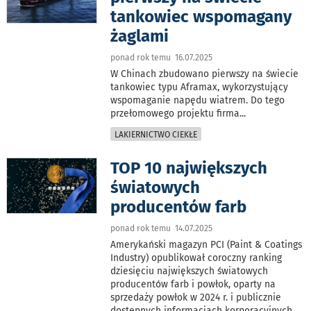
tankowiec wspomagany
żaglami
ponad rok temu 16.07.2025
W Chinach zbudowano pierwszy na świecie
tankowiec typu Aframax, wykorzystujący
wspomaganie napędu wiatrem. Do tego
przełomowego projektu firma
...
LAKIERNICTWO CIEKŁE
TOP 10 największych
światowych
producentów farb
ponad rok temu 14.07.2025
Amerykański magazyn PCI (Paint & Coatings
Industry) opublikował coroczny ranking
dziesięciu największych światowych
producentów farb i powłok, oparty na
sprzedaży powłok w 2024 r. i publicznie
dostępnych informacjach korporacyjnych.