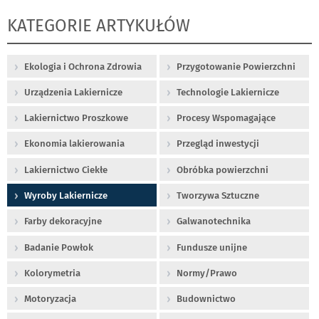
KATEGORIE ARTYKUŁÓW
Ekologia i Ochrona Zdrowia
Przygotowanie Powierzchni
Urządzenia Lakiernicze
Technologie Lakiernicze
Lakiernictwo Proszkowe
Procesy Wspomagające
Ekonomia lakierowania
Przegląd inwestycji
Lakiernictwo Ciekłe
Obróbka powierzchni
Wyroby Lakiernicze
Tworzywa Sztuczne
Farby dekoracyjne
Galwanotechnika
Badanie Powłok
Fundusze unijne
Kolorymetria
Normy/Prawo
Motoryzacja
Budownictwo