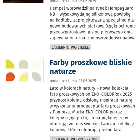
ponad rok temu 16.06.2025
Hempel wprowadził na rynek Hempaguard
NB – wysokowydajną silikonową powłokę
na kadłuby, zaprojektowaną specjalnie dla
nowo budowanych statków. Dzięki ochronie
przeciwporostowej już od pierwszego dnia
zapewnia ona znaczne oszczędności paliwa.
LAKIERNICTWO CIEKŁE
Farby proszkowe bliskie
naturze
ponad rok temu 13.06.2025
Lato w kolorach natury – nowa kolekcja
farb proszkowych od EKO-COLORRok 2025
przynosi kolejną odsłonę inspiracji naturą
w wykonaniu producenta farb proszkowych
z Pomorza. Marka EKO-COLOR po raz
kolejny sięga po to, co najpiękniejsze w
otaczającym nas świecie, tworząc kolekcję
kolorów, które celebrują piękno lata.
...
LAKIERNICTWO PROSZKOWE