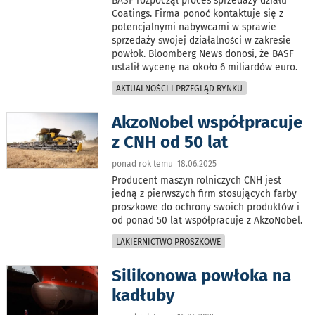
BASF rozpoczął proces sprzedaży działu
Coatings. Firma ponoć kontaktuje się z
potencjalnymi nabywcami w sprawie
sprzedaży swojej działalności w zakresie
powłok. Bloomberg News donosi, że BASF
ustalił wycenę na około 6 miliardów euro.
AKTUALNOŚCI I PRZEGLĄD RYNKU
AkzoNobel współpracuje
z CNH od 50 lat
ponad rok temu 18.06.2025
Producent maszyn rolniczych CNH jest
jedną z pierwszych firm stosujących farby
proszkowe do ochrony swoich produktów i
od ponad 50 lat współpracuje z AkzoNobel.
LAKIERNICTWO PROSZKOWE
Silikonowa powłoka na
kadłuby