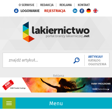
O SERWISIE
REDAKCJA
REKLAMA
KONTAKT
LOGOWANIE
REJESTRACJA
ARTYKUŁY
KATALOG
OGŁOSZENIA
Reklama
Menu
Rozwiń
nawigację