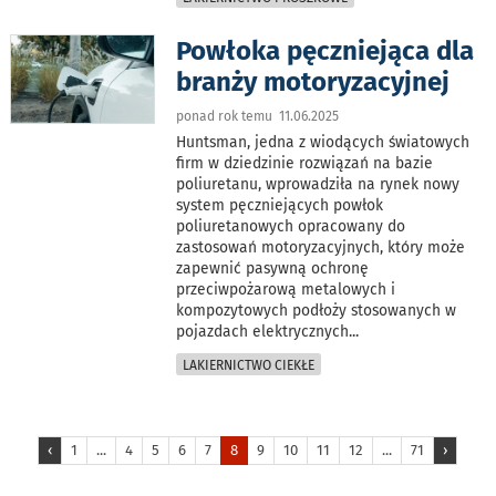
Powłoka pęczniejąca dla
branży motoryzacyjnej
ponad rok temu 11.06.2025
Huntsman, jedna z wiodących światowych
firm w dziedzinie rozwiązań na bazie
poliuretanu, wprowadziła na rynek nowy
system pęczniejących powłok
poliuretanowych opracowany do
zastosowań motoryzacyjnych, który może
zapewnić pasywną ochronę
przeciwpożarową metalowych i
kompozytowych podłoży stosowanych w
pojazdach elektrycznych
...
LAKIERNICTWO CIEKŁE
‹
1
...
4
5
6
7
8
9
10
11
12
...
71
›