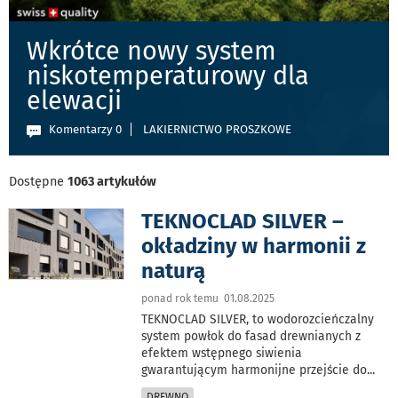
Wkrótce nowy system
niskotemperaturowy dla
elewacji
Komentarzy 0
LAKIERNICTWO PROSZKOWE
Dostępne
1063 artykułów
TEKNOCLAD SILVER –
okładziny w harmonii z
naturą
ponad rok temu 01.08.2025
TEKNOCLAD SILVER, to wodorozcieńczalny
system powłok do fasad drewnianych z
efektem wstępnego siwienia
gwarantującym harmonijne przejście do
...
DREWNO