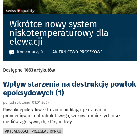
Wkrótce nowy system
niskotemperaturowy dla
elewacji
Komentarzy 0
LAKIERNICTWO PROSZKOWE
Dostępne
1063 artykułów
Wpływ starzenia na destrukcję powłok
epoksydowych (1)
ponad rok temu 01.01.2007
Powłoki epoksydowe starzono poddając je działaniu
promieniowania ultrafioletowego, szoków termicznych oraz
mediów agresywnych, którymi były
...
AKTUALNOŚCI I PRZEGLĄD RYNKU