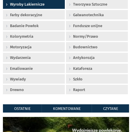
Wyroby Lakiernicze
Tworzywa Sztuczne
Farby dekoracyjne
Galwanotechnika
Badanie Powłok
Fundusze unijne
Kolorymetria
Normy/Prawo
Motoryzacja
Budownictwo
Wydarzenia
Antykorozja
Emaliowanie
Kataforeza
Wywiady
Szkło
Drewno
Raport
OSTATNIE
KOMENTOWANE
CZYTANE