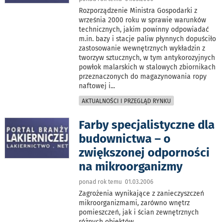
Rozporządzenie Ministra Gospodarki z
września 2000 roku w sprawie warunków
technicznych, jakim powinny odpowiadać
m.in. bazy i stacje paliw płynnych dopuściło
zastosowanie wewnętrznych wykładzin z
tworzyw sztucznych, w tym antykorozyjnych
powłok malarskich w stalowych zbiornikach
przeznaczonych do magazynowania ropy
naftowej i
...
AKTUALNOŚCI I PRZEGLĄD RYNKU
Farby specjalistyczne dla
budownictwa – o
zwiększonej odporności
na mikroorganizmy
ponad rok temu 01.03.2006
Zagrożenia wynikające z zanieczyszczeń
mikroorganizmami, zarówno wnętrz
pomieszczeń, jak i ścian zewnętrznych
różnych obiektów
...