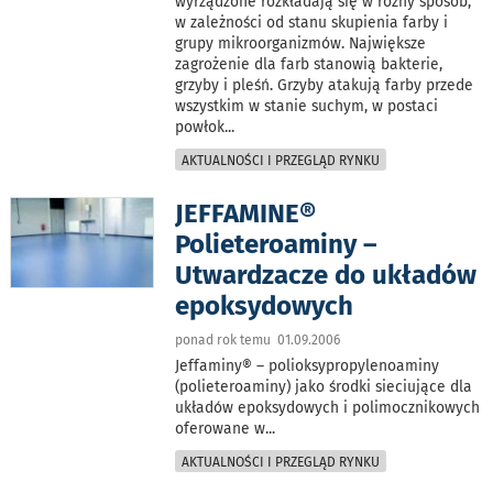
wyrządzone rozkładają się w różny sposób,
w zależności od stanu skupienia farby i
grupy mikroorganizmów. Największe
zagrożenie dla farb stanowią bakterie,
grzyby i pleśń. Grzyby atakują farby przede
wszystkim w stanie suchym, w postaci
powłok
...
AKTUALNOŚCI I PRZEGLĄD RYNKU
JEFFAMINE®
Polieteroaminy –
Utwardzacze do układów
epoksydowych
ponad rok temu 01.09.2006
Jeffaminy® – polioksypropylenoaminy
(polieteroaminy) jako środki sieciujące dla
układów epoksydowych i polimocznikowych
oferowane w
...
AKTUALNOŚCI I PRZEGLĄD RYNKU