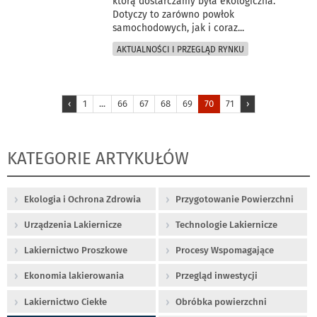
którą dostarczamy była ekologiczna.
Dotyczy to zarówno powłok
samochodowych, jak i coraz
...
AKTUALNOŚCI I PRZEGLĄD RYNKU
‹
1
...
66
67
68
69
70
71
›
KATEGORIE ARTYKUŁÓW
Ekologia i Ochrona Zdrowia
Przygotowanie Powierzchni
Urządzenia Lakiernicze
Technologie Lakiernicze
Lakiernictwo Proszkowe
Procesy Wspomagające
Ekonomia lakierowania
Przegląd inwestycji
Lakiernictwo Ciekłe
Obróbka powierzchni