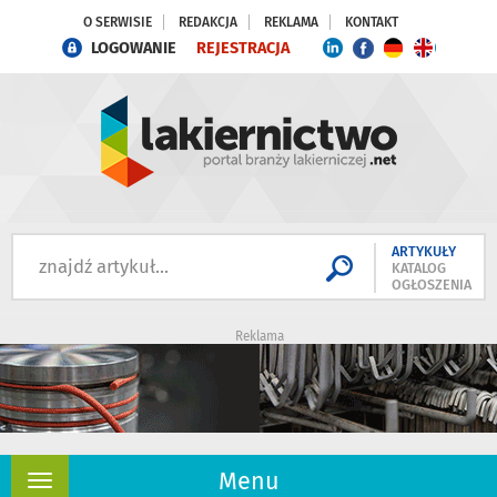
O SERWISIE
REDAKCJA
REKLAMA
KONTAKT
LOGOWANIE
REJESTRACJA
ARTYKUŁY
KATALOG
OGŁOSZENIA
Reklama
Menu
Rozwiń