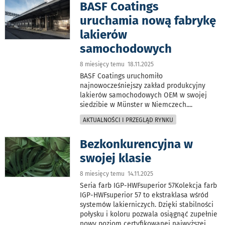
BASF Coatings
uruchamia nową fabrykę
lakierów
samochodowych
8 miesięcy temu 18.11.2025
BASF Coatings uruchomiło
najnowocześniejszy zakład produkcyjny
lakierów samochodowych OEM w swojej
siedzibie w Münster w Niemczech.
...
AKTUALNOŚCI I PRZEGLĄD RYNKU
Bezkonkurencyjna w
swojej klasie
8 miesięcy temu 14.11.2025
Seria farb IGP-HWFsuperior 57Kolekcja farb
IGP-HWFsuperior 57 to ekstraklasa wśród
systemów lakierniczych. Dzięki stabilności
połysku i koloru pozwala osiągnąć zupełnie
nowy poziom certyfikowanej najwyższej