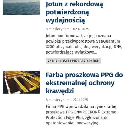
Jotun z rekordową
potwierdzoną
wydajnością
8 miesięcy temu 02.12.2025
Jotun poinformował, że jego uznana
powłoka przeciwporostowa SeaQuantum
X200 otrzymała oficjalną weryfikację DNV,
potwierdzającą wyjątkowo
...
AKTUALNOŚCI I PRZEGLĄD RYNKU
Farba proszkowa PPG do
ekstremalnej ochrony
krawędzi
8 miesięcy temu 27.11.2025
Firma PPG wprowadziła na rynek farbę
proszkową PPG ENVIROCRON® Extreme
Protection Edge Plus, zgłoszoną do
opatentowania, innowacyjną
...