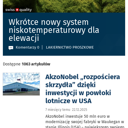
Wkrótce nowy system
niskotemperaturowy dla
elewacji
Komentarzy 0
LAKIERNICTWO PROSZKOWE
Dostępne
1063 artykułów
AkzoNobel „rozpościera
skrzydła” dzięki
inwestycji w powłoki
lotnicze w USA
7 miesięcy temu 22.12.2025
AkzoNobel inwestuje 50 mln euro w
modernizację swojej fabryki w Waukegan w
stanie Illinois (USA) – największego swojego