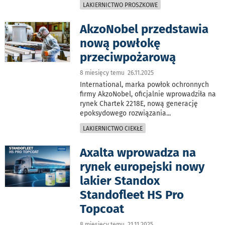
LAKIERNICTWO PROSZKOWE
AkzoNobel przedstawia
nową powłokę
przeciwpożarową
8 miesięcy temu 26.11.2025
International, marka powłok ochronnych
firmy AkzoNobel, oficjalnie wprowadziła na
rynek Chartek 2218E, nową generację
epoksydowego rozwiązania
...
LAKIERNICTWO CIEKŁE
Axalta wprowadza na
rynek europejski nowy
lakier Standox
Standofleet HS Pro
Topcoat
8 miesięcy temu 21.11.2025