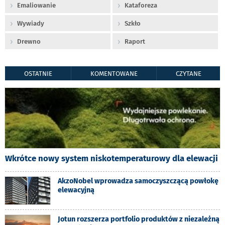
Emaliowanie
Kataforeza
Wywiady
Szkło
Drewno
Raport
OSTATNIE
KOMENTOWANE
CZYTANE
Wkrótce nowy system niskotemperaturowy dla elewacji
AkzoNobel wprowadza samoczyszczącą powłokę
elewacyjną
Jotun rozszerza portfolio produktów z niezależną