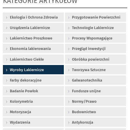
KATEGORIE ARTYKUŁÓW
Ekologia i Ochrona Zdrowia
Przygotowanie Powierzchni
Urządzenia Lakiernicze
Technologie Lakiernicze
Lakiernictwo Proszkowe
Procesy Wspomagające
Ekonomia lakierowania
Przegląd inwestycji
Lakiernictwo Ciekłe
Obróbka powierzchni
Wyroby Lakiernicze
Tworzywa Sztuczne
Farby dekoracyjne
Galwanotechnika
Badanie Powłok
Fundusze unijne
Kolorymetria
Normy/Prawo
Motoryzacja
Budownictwo
Wydarzenia
Antykorozja