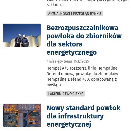
zakładu
...
AKTUALNOŚCI I PRZEGLĄD RYNKU
Bezrozpuszczalnikowa
powłoka do zbiorników
dla sektora
energetycznego
7 miesięcy temu 15.12.2025
Hempel A/S rozszerza linię Hempaline
Defend o nową powłokę do zbiorników –
Hempaline Defend 430, opracowaną z
myślą o
...
LAKIERNICTWO CIEKŁE
Nowy standard powłok
dla infrastruktury
energetycznej