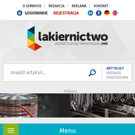
O SERWISIE
REDAKCJA
REKLAMA
KONTAKT
LOGOWANIE
REJESTRACJA
ARTYKUŁY
KATALOG
OGŁOSZENIA
Reklama
Menu
Rozwiń