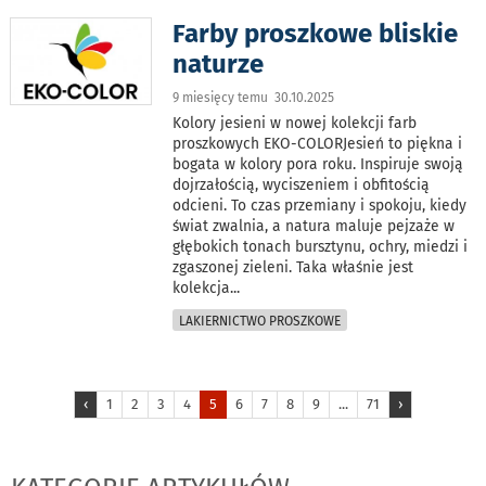
Farby proszkowe bliskie
naturze
9 miesięcy temu 30.10.2025
Kolory jesieni w nowej kolekcji farb
proszkowych EKO-COLORJesień to piękna i
bogata w kolory pora roku. Inspiruje swoją
dojrzałością, wyciszeniem i obfitością
odcieni. To czas przemiany i spokoju, kiedy
świat zwalnia, a natura maluje pejzaże w
głębokich tonach bursztynu, ochry, miedzi i
zgaszonej zieleni. Taka właśnie jest
kolekcja
...
LAKIERNICTWO PROSZKOWE
‹
1
2
3
4
5
6
7
8
9
...
71
›