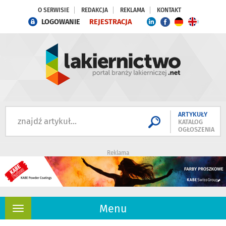
O SERWISIE
REDAKCJA
REKLAMA
KONTAKT
LOGOWANIE
REJESTRACJA
ARTYKUŁY
KATALOG
OGŁOSZENIA
Reklama
Menu
Rozwiń
nawigację