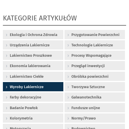
KATEGORIE ARTYKUŁÓW
Ekologia i Ochrona Zdrowia
Przygotowanie Powierzchni
Urządzenia Lakiernicze
Technologie Lakiernicze
Lakiernictwo Proszkowe
Procesy Wspomagające
Ekonomia lakierowania
Przegląd inwestycji
Lakiernictwo Ciekłe
Obróbka powierzchni
Wyroby Lakiernicze
Tworzywa Sztuczne
Farby dekoracyjne
Galwanotechnika
Badanie Powłok
Fundusze unijne
Kolorymetria
Normy/Prawo
Motoryzacja
Budownictwo