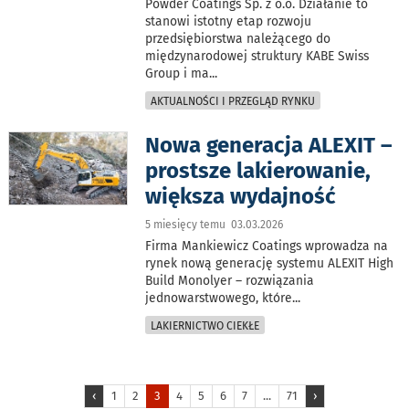
Powder Coatings Sp. z o.o. Działanie to
stanowi istotny etap rozwoju
przedsiębiorstwa należącego do
międzynarodowej struktury KABE Swiss
Group i ma
...
AKTUALNOŚCI I PRZEGLĄD RYNKU
Nowa generacja ALEXIT –
prostsze lakierowanie,
większa wydajność
5 miesięcy temu 03.03.2026
Firma Mankiewicz Coatings wprowadza na
rynek nową generację systemu ALEXIT High
Build Monolyer – rozwiązania
jednowarstwowego, które
...
LAKIERNICTWO CIEKŁE
‹
1
2
3
4
5
6
7
...
71
›