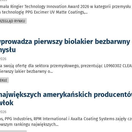
mała Ringier Technology Innovation Award 2026 w kategorii przemysłu
 technologię PPG Excimer UV Matte Coatings,
...
PRZEGLĄD RYNKU
wprowadza pierwszy biolakier bezbarwny
mysłu
2026
za swoją ofertę dla sektora przemysłowego, prezentując L0960302 CLE
ierwszy lakier bezbarwny o
...
EKŁE
największych amerykańskich producent
owłok
2026
s, PPG Industries, RPM International i Axalta Coating Systems zajęły c
owszym rankingu największych
...