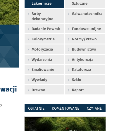
Lakiernicze
Sztuczne
Farby
Galwanotechnika
dekoracyjne
Badanie Powłok
Fundusze unijne
Kolorymetria
Normy/Prawo
Motoryzacja
Budownictwo
Wydarzenia
Antykorozja
Emaliowanie
Kataforeza
Wywiady
Szkło
wacji
Drewno
Raport
b
OSTATNIE
KOMENTOWANE
CZYTANE