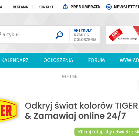
PRENUMERATA
NEWSLETTE
JA
REKLAMA
KONTAKT
ARTYKUŁY
KATALOG
OGŁOSZENIA
KALENDARZ
OGŁOSZENIA
FORUM
WYWIAD
Reklama