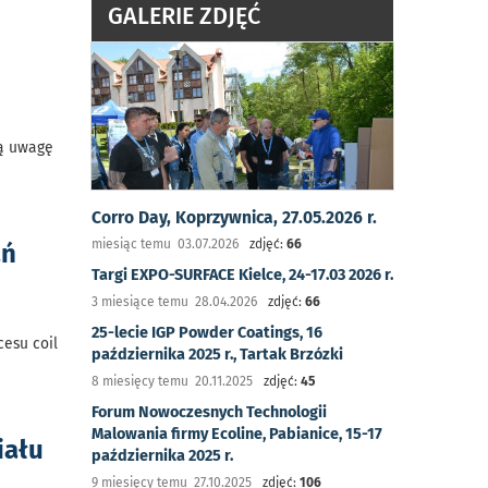
GALERIE ZDJĘĆ
ną uwagę
Corro Day, Koprzywnica, 27.05.2026 r.
miesiąc temu 03.07.2026
zdjęć:
66
ań
Targi EXPO-SURFACE Kielce, 24-17.03 2026 r.
3 miesiące temu 28.04.2026
zdjęć:
66
25-lecie IGP Powder Coatings, 16
esu coil
października 2025 r., Tartak Brzózki
8 miesięcy temu 20.11.2025
zdjęć:
45
Forum Nowoczesnych Technologii
Malowania firmy Ecoline, Pabianice, 15-17
iału
października 2025 r.
9 miesięcy temu 27.10.2025
zdjęć:
106