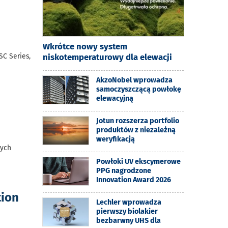
Wkrótce nowy system
niskotemperaturowy dla elewacji
C Series,
AkzoNobel wprowadza
samoczyszczącą powłokę
elewacyjną
Jotun rozszerza portfolio
produktów z niezależną
weryfikacją
cych
Powłoki UV ekscymerowe
PPG nagrodzone
Innovation Award 2026
tion
Lechler wprowadza
pierwszy biolakier
bezbarwny UHS dla