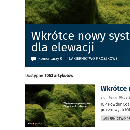
Wkrótce nowy sys
dla elewacji
Komentarzy 0
LAKIERNICTWO PROSZKOWE
Dostępne
1063 artykułów
Wkrótce 
3 dni temu 06.08.
IGP Powder Coa
proszkowych IGP
LAKIERNICTWO 