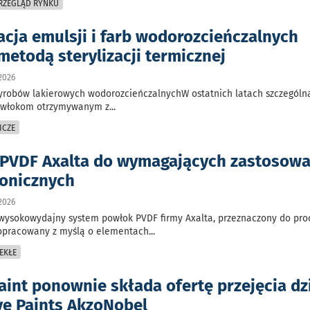
PRZEGLĄD RYNKU
cja emulsji i farb wodorozcieńczalnych
metodą sterylizacji termicznej
2026
wyrobów lakierowych wodorozcieńczalnychW ostatnich latach szczegól
powłokom otrzymywanym z
...
ICZE
PVDF Axalta do wymagających zastosow
tonicznych
2026
wysokowydajny system powłok PVDF firmy Axalta, przeznaczony do proc
ł opracowany z myślą o elementach
...
EKŁE
aint ponownie składa ofertę przejęcia dz
ve Paints AkzoNobel