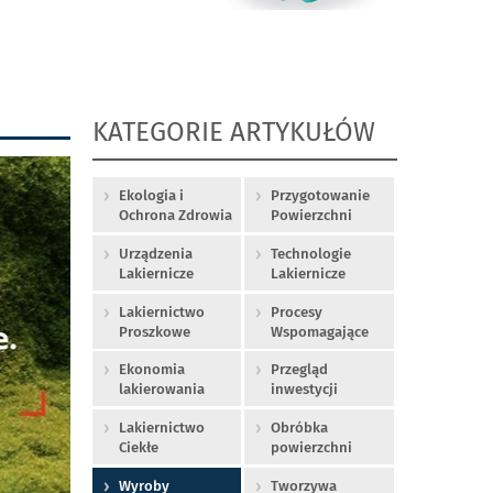
KATEGORIE ARTYKUŁÓW
Ekologia i
Przygotowanie
Ochrona Zdrowia
Powierzchni
Urządzenia
Technologie
Lakiernicze
Lakiernicze
Lakiernictwo
Procesy
Proszkowe
Wspomagające
Ekonomia
Przegląd
lakierowania
inwestycji
Lakiernictwo
Obróbka
Ciekłe
powierzchni
Wyroby
Tworzywa