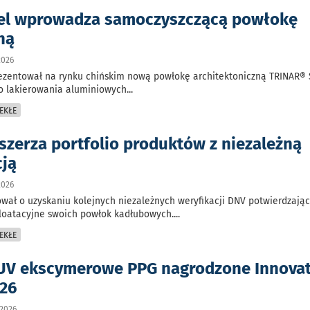
el wprowadza samoczyszczącą powłokę
ną
2026
ezentował na rynku chińskim nową powłokę architektoniczną TRINAR® S
o lakierowania aluminiowych
...
EKŁE
szerza portfolio produktów z niezależną
cją
2026
wał o uzyskaniu kolejnych niezależnych weryfikacji DNV potwierdzają
loatacyjne swoich powłok kadłubowych.
...
EKŁE
UV ekscymerowe PPG nagrodzone Innova
026
.2026