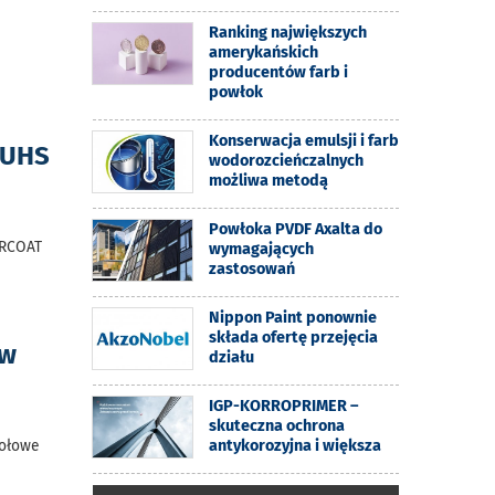
Ranking największych
amerykańskich
producentów farb i
powłok
Konserwacja emulsji i farb
 UHS
wodorozcieńczalnych
możliwa metodą
Powłoka PVDF Axalta do
ARCOAT
wymagających
zastosowań
Nippon Paint ponownie
składa ofertę przejęcia
ów
działu
IGP-KORROPRIMER –
skuteczna ochrona
antykorozyjna i większa
zołowe