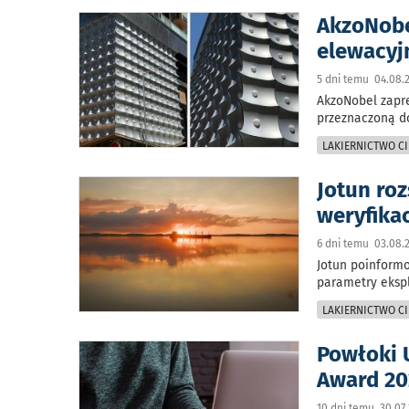
AkzoNob
elewacyj
5 dni temu 04.08.
AkzoNobel zapr
przeznaczoną d
LAKIERNICTWO CI
Jotun roz
weryfika
6 dni temu 03.08.
Jotun poinformo
parametry eksp
LAKIERNICTWO CI
Powłoki 
Award 2
10 dni temu 30.07