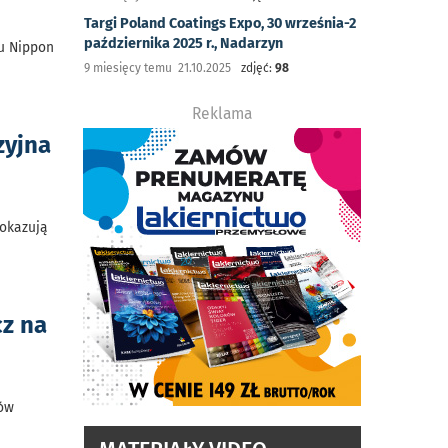
Targi Poland Coatings Expo, 30 września-2
października 2025 r., Nadarzyn
nu Nippon
9 miesięcy temu 21.10.2025
zdjęć:
98
Reklama
zyjna
pokazują
cz na
tów