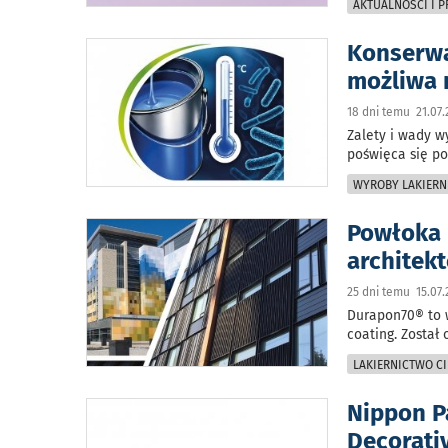
AKTUALNOŚCI I 
Konserwa
możliwa 
18 dni temu 21.07.
Zalety i wady 
poświęca się 
WYROBY LAKIERN
Powłoka 
architek
25 dni temu 15.07.
Durapon70® to 
coating. Zosta
LAKIERNICTWO CI
Nippon P
Decorati