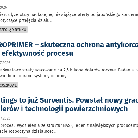
2026
erdził, że otrzymał kolejne, niewiążące oferty od japońskiego koncer
dotyczące przejęcia działu
...
PRZEGLĄD RYNKU
OPRIMER – skuteczna ochrona antykoro
a efektywność procesu
7.2026
e światowe straty szacowane na 2,5 biliona dolarów rocznie. Badania 
owiednio dobrane systemy ochrony
...
PROSZKOWE
tings to już Surventis. Powstał nowy gra
kierów i technologii powierzchniowych
7.2026
procesu wydzielenia ze struktur BASF, jeden z największych producen
ecie rozpoczyna działalność
...