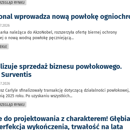
PRZEGLĄD RYNKU
ional wprowadza nową powłokę ognioch
7.2026
marka należąca do AkzoNobel, rozszerzyła ofertę biernej ochrony
ej o nową wodną powłokę pęczniejącą
...
EKŁE
alizuje sprzedaż biznesu powłokowego.
 Surventis
7.2026
sz Carlyle sfinalizowały transakcję dotyczącą działalności powłokowej,
nią 2025 roku. Po uzyskaniu wszystkich
...
PRZEGLĄD RYNKU
je do projektowania z charakterem! Głębi
erfekcja wykończenia, trwałość na lata