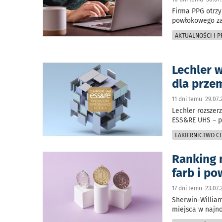
Firma PPG otrzy
powłokowego za
AKTUALNOŚCI I 
Lechler 
dla prze
11 dni temu 29.07.
Lechler rozszer
ESS&RE UHS – p
LAKIERNICTWO CI
Ranking 
farb i p
17 dni temu 23.07.
Sherwin-William
miejsca w najn