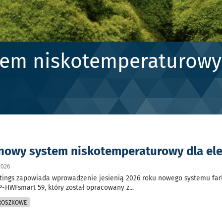
tem niskotemperaturowy
nowy system niskotemperaturowy dla ele
2026
tings zapowiada wprowadzenie jesienią 2026 roku nowego systemu far
-HWFsmart 59, który został opracowany z
...
PROSZKOWE