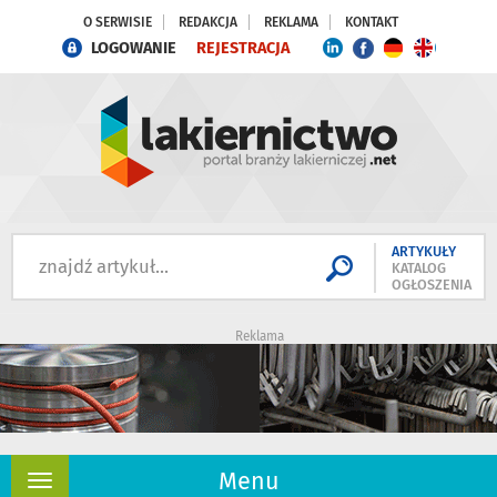
O SERWISIE
REDAKCJA
REKLAMA
KONTAKT
LOGOWANIE
REJESTRACJA
ARTYKUŁY
KATALOG
OGŁOSZENIA
Reklama
Menu
Rozwiń