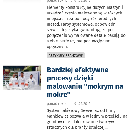
ponad rok temu 01.09.2015
Elementy konstrukcyjne dużych maszyn i
urządzeń często malowane są w różnych
miejscach i za pomocą różnorodnych
metod. Farby systemowe, odpowiedni
serwis i logistyka gwarantują, że po
połączeniu wymalowane detale pasują do
siebie perfekcyjnie pod względem
optycznym.
ARTYKUŁY BRANŻOWE
Bardziej efektywne
procesy dzięki
malowaniu "mokrym na
mokre"
ponad rok temu 01.09.2015
System lakierowy Seevenax od firmy
Mankiewicz pozwala w jednym przejściu na
gruntowanie i lakierowanie tworzyw
sztucznych dla branży lotniczej.
...