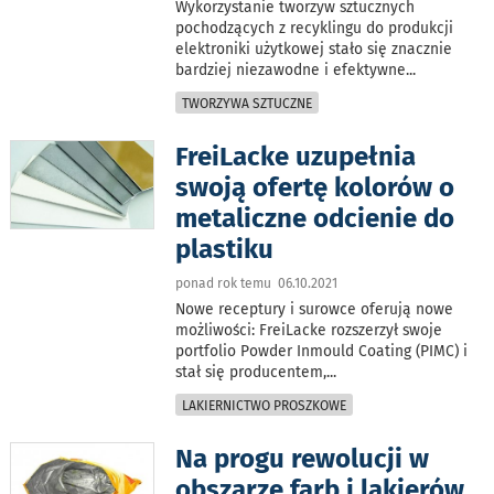
Wykorzystanie tworzyw sztucznych
pochodzących z recyklingu do produkcji
elektroniki użytkowej stało się znacznie
bardziej niezawodne i efektywne
...
TWORZYWA SZTUCZNE
FreiLacke uzupełnia
swoją ofertę kolorów o
metaliczne odcienie do
plastiku
ponad rok temu 06.10.2021
Nowe receptury i surowce oferują nowe
możliwości: FreiLacke rozszerzył swoje
portfolio Powder Inmould Coating (PIMC) i
stał się producentem,
...
LAKIERNICTWO PROSZKOWE
Na progu rewolucji w
obszarze farb i lakierów