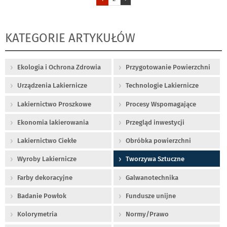
KATEGORIE ARTYKUŁÓW
Ekologia i Ochrona Zdrowia
Przygotowanie Powierzchni
Urządzenia Lakiernicze
Technologie Lakiernicze
Lakiernictwo Proszkowe
Procesy Wspomagające
Ekonomia lakierowania
Przegląd inwestycji
Lakiernictwo Ciekłe
Obróbka powierzchni
Wyroby Lakiernicze
Tworzywa Sztuczne
Farby dekoracyjne
Galwanotechnika
Badanie Powłok
Fundusze unijne
Kolorymetria
Normy/Prawo