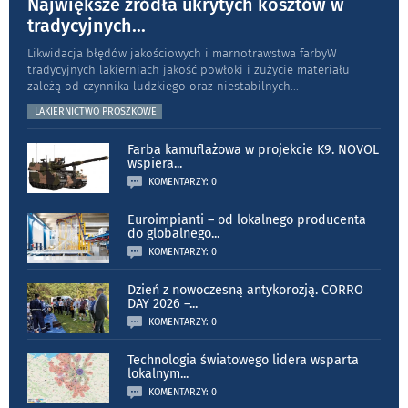
Największe źródła ukrytych kosztów w
tradycyjnych
...
Likwidacja błędów jakościowych i marnotrawstwa farbyW
tradycyjnych lakierniach jakość powłoki i zużycie materiału
zależą od czynnika ludzkiego oraz niestabilnych
...
LAKIERNICTWO PROSZKOWE
Farba kamuflażowa w projekcie K9. NOVOL
wspiera
...
KOMENTARZY: 0
Euroimpianti – od lokalnego producenta
do globalnego
...
KOMENTARZY: 0
Dzień z nowoczesną antykorozją. CORRO
DAY 2026 –
...
KOMENTARZY: 0
Technologia światowego lidera wsparta
lokalnym
...
KOMENTARZY: 0