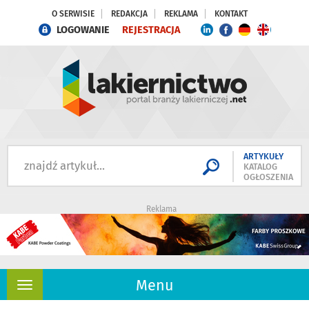
O SERWISIE
REDAKCJA
REKLAMA
KONTAKT
LOGOWANIE
REJESTRACJA
ARTYKUŁY
KATALOG
OGŁOSZENIA
Reklama
Menu
Rozwiń
nawigację