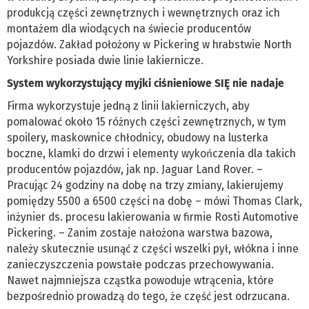
produkcją części zewnętrznych i wewnętrznych oraz ich
montażem dla wiodących na świecie producentów
pojazdów. Zakład położony w Pickering w hrabstwie North
Yorkshire posiada dwie linie lakiernicze.
System wykorzystujący myjki ciśnieniowe SIĘ nie nadaje
Firma wykorzystuje jedną z linii lakierniczych, aby
pomalować około 15 różnych części zewnętrznych, w tym
spoilery, maskownice chłodnicy, obudowy na lusterka
boczne, klamki do drzwi i elementy wykończenia dla takich
producentów pojazdów, jak np. Jaguar Land Rover. –
Pracując 24 godziny na dobę na trzy zmiany, lakierujemy
pomiędzy 5500 a 6500 części na dobę – mówi Thomas Clark,
inżynier ds. procesu lakierowania w firmie Rosti Automotive
Pickering. – Zanim zostaje nałożona warstwa bazowa,
należy skutecznie usunąć z części wszelki pył, włókna i inne
zanieczyszczenia powstałe podczas przechowywania.
Nawet najmniejsza cząstka powoduje wtrącenia, które
bezpośrednio prowadzą do tego, że część jest odrzucana.