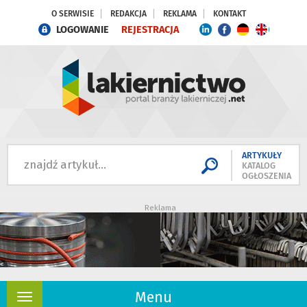
O SERWISIE
REDAKCJA
REKLAMA
KONTAKT
LOGOWANIE
REJESTRACJA
ARTYKUŁY
KATALOG
OGŁOSZENIA
Reklama
Menu
Rozwiń