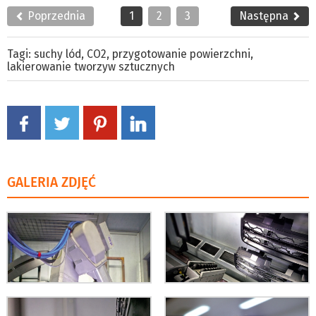
Poprzednia
1
2
3
Następna
Tagi:
suchy lód
,
CO2
,
przygotowanie powierzchni
,
lakierowanie tworzyw sztucznych
GALERIA ZDJĘĆ