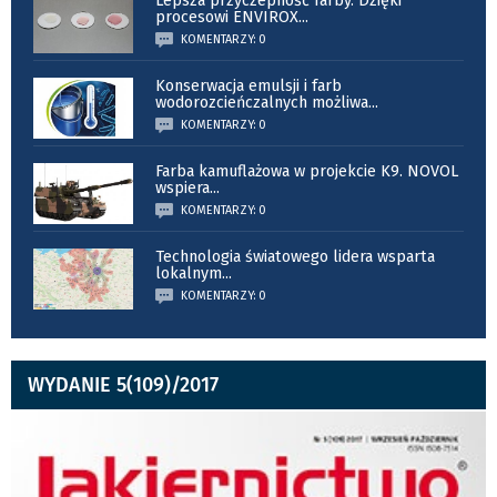
Lepsza przyczepność farby. Dzięki
procesowi ENVIROX
...
KOMENTARZY: 0
Konserwacja emulsji i farb
wodorozcieńczalnych możliwa
...
KOMENTARZY: 0
Farba kamuflażowa w projekcie K9. NOVOL
wspiera
...
KOMENTARZY: 0
Technologia światowego lidera wsparta
lokalnym
...
KOMENTARZY: 0
WYDANIE 5(109)/2017