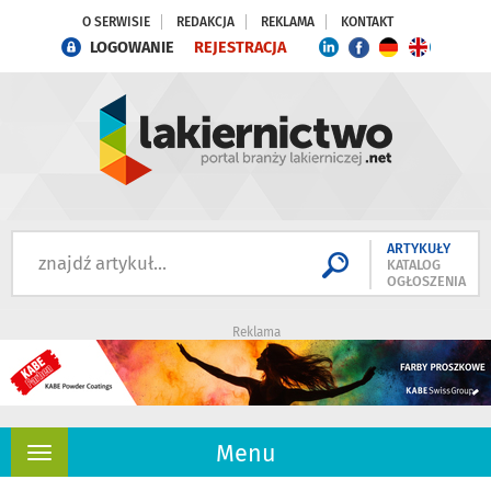
O SERWISIE
REDAKCJA
REKLAMA
KONTAKT
LOGOWANIE
REJESTRACJA
ARTYKUŁY
KATALOG
OGŁOSZENIA
Reklama
Menu
Rozwiń
nawigację