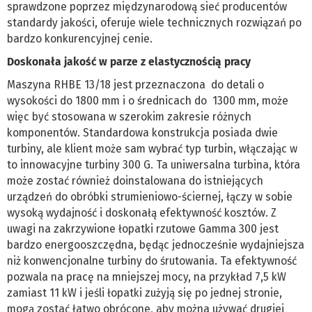
sprawdzone poprzez międzynarodową sieć producentów
standardy jakości, oferuje wiele technicznych rozwiązań po
bardzo konkurencyjnej cenie.
Doskonała jakość w parze z elastycznością pracy
Maszyna RHBE 13/18 jest przeznaczona do detali o
wysokości do 1800 mm i o średnicach do 1300 mm, może
więc być stosowana w szerokim zakresie różnych
komponentów. Standardowa konstrukcja posiada dwie
turbiny, ale klient może sam wybrać typ turbin, włączając w
to innowacyjne turbiny 300 G. Ta uniwersalna turbina, która
może zostać również doinstalowana do istniejących
urządzeń do obróbki strumieniowo-ściernej, łączy w sobie
wysoką wydajność i doskonałą efektywność kosztów. Z
uwagi na zakrzywione łopatki rzutowe Gamma 300 jest
bardzo energooszczędna, będąc jednocześnie wydajniejsza
niż konwencjonalne turbiny do śrutowania. Ta efektywność
pozwala na pracę na mniejszej mocy, na przykład 7,5 kW
zamiast 11 kW i jeśli łopatki zużyją się po jednej stronie,
mogą zostać łatwo obrócone, aby można używać drugiej