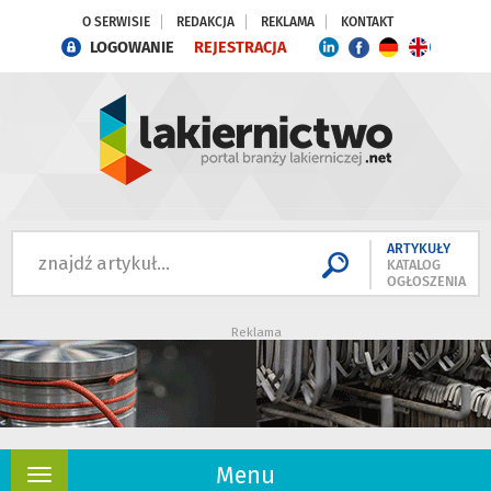
O SERWISIE
REDAKCJA
REKLAMA
KONTAKT
LOGOWANIE
REJESTRACJA
ARTYKUŁY
KATALOG
OGŁOSZENIA
Reklama
Menu
Rozwiń