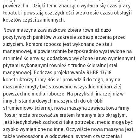
powierzchni. Dzięki temu znacząco wydłuża się czas pracy
łopatek i powstają oszczędności w zakresie czasu obsługi i
kosztów części zamiennych.
Nowa maszyna zawieszkowa zbiera również dużo
pozytywnych punktów w zakresie zabezpieczenia przed
zużyciem. Komora robocza jest wykonana ze stali
manganowej, a powierzchnie bezpośrednio wystawione na
strumień ścierny są dodatkowo wyłożone łatwo wymiennymi
płytami wykonanymi również z trudno ścieralnej stali
manganowej. Podczas projektowania RHBE 13/18
konstruktorzy firmy Rösler prowadzili do tego, aby na
maszynie mogły być stosowane wszystkie najbardziej
powszechne media robocze. Na przykład, inaczej niż w
innych standardowych maszynach do obróbki
strumieniowo-ściernej, nowa maszyna zawieszkowa firmy
Rösler może pracować ze śrutem łamanym lub okrągłym.
Jeśli kiedykolwiek zachodzi taka potrzeba, media mogą być
szybko wymienione na inne. Oczywiście nowa maszyna jest
także wyposażona w odpowiedni system czyszczenia i