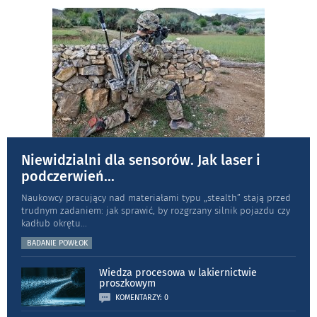
Niewidzialni dla sensorów. Jak laser i
podczerwień
...
Naukowcy pracujący nad materiałami typu „stea­lth” stają przed
trudnym zadaniem: jak sprawić, by rozgrzany silnik pojazdu czy
kadłub okrętu
...
BADANIE POWŁOK
Wiedza procesowa w lakiernictwie
proszkowym
KOMENTARZY: 0