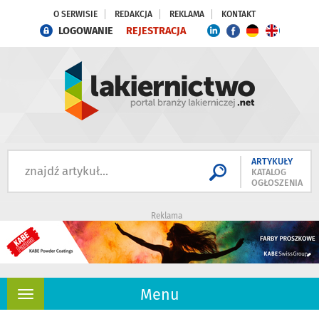
O SERWISIE
REDAKCJA
REKLAMA
KONTAKT
LOGOWANIE
REJESTRACJA
ARTYKUŁY
KATALOG
OGŁOSZENIA
Reklama
Menu
Rozwiń
nawigację