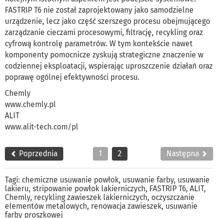
FASTRIP T6 nie został zaprojektowany jako samodzielne
urządzenie, lecz jako część szerszego procesu obejmującego
zarządzanie cieczami procesowymi, filtrację, recykling oraz
cyfrową kontrolę parametrów. W tym kontekście nawet
komponenty pomocnicze zyskują strategiczne znaczenie w
codziennej eksploatacji, wspierając uproszczenie działań oraz
poprawę ogólnej efektywności procesu.
Chemly
www.chemly.pl
ALIT
www.alit-tech.com/pl
Poprzednia
1
2
Następna
Tagi:
chemiczne usuwanie powłok
,
usuwanie farby
,
usuwanie
lakieru
,
stripowanie powłok lakierniczych
,
FASTRIP T6
,
ALIT
,
Chemly
,
recykling zawieszek lakierniczych
,
oczyszczanie
elementów metalowych
,
renowacja zawieszek
,
usuwanie
farby proszkowej