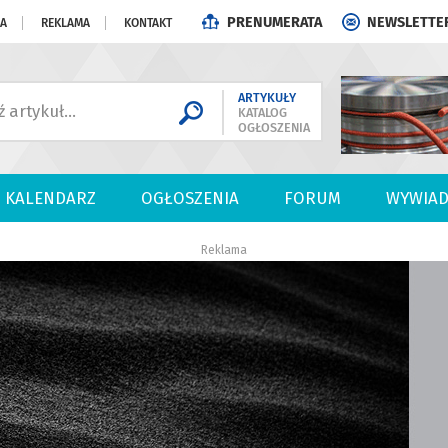
PRENUMERATA
NEWSLETTE
JA
REKLAMA
KONTAKT
ARTYKUŁY
KATALOG
OGŁOSZENIA
KALENDARZ
OGŁOSZENIA
FORUM
WYWIAD
Reklama