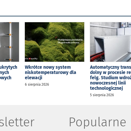
ukrytych
Wkrótce nowy system
Automatyczny tran
jnych
niskotemperaturowy dla
dolny w procesie r
kowych
elewacji
felg. Studium wdro
nowoczesnej linii
6 sierpnia 2026
technologicznej
5 sierpnia 2026
letter
Popularne