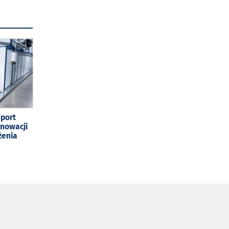
sport
enowacji
żenia