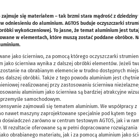
zajmuje się materiałem – tak brzmi stara mądrość z dziedziny 
 w odniesieniu do aluminium. AGTOS buduje oczyszczarki stru
róbki wykończeniowej. To jasne, że temat aluminium jest tutaj
tosowane w elementach, które muszą zostać poddane obróbce. N
luminium.
osowane jako ścierniwo, za pomocą którego oczyszczarki strumie
 jako ścierniwa wynika z dalszej obróbki elementów. Jeżeli tw
, pozostanie na obrabianym elemencie w trudno dostępnych miej
 dalszej obróbki. Także z tego powodu aluminium jest chętni
mieniowej realizowanej przy zastosowaniu ścierniwa nieżelazne
owaniu aluminium jako ścierniwa są bardziej atrakcyjne wizua
y w przemyśle samochodowym.
ntensywnie zajmowali się tematem aluminium. We współpracy z
ano nawet maszyny zaprojektowane specjalnie pod kątem tego
elu doświadczeń zarówno w centrum testowym AGTOS, jak i w ra
. W rezultacie oferowane są w pełni dopracowane rozwiązania
ako obrabianego materiału, jak i za pomocą aluminium jako śc