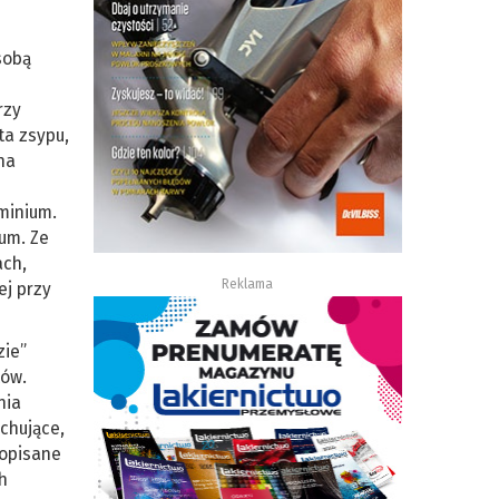
sobą
rzy
ta zsypu,
na
minium.
ium. Ze
ach,
Reklama
ej przy
zie”
tów.
nia
chujące,
 opisane
h