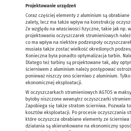
Projektowanie urządzeń
Coraz częściej elementy z aluminium są obrabiane t
zalety, lecz ma także wpływ na konstrukcję oczys
Ze względu na właściwości fizyczne, takie jak np. 
projektowaniu oczyszczarek strumieniowych należy
co ma wpływ na niektóre pod­zespoły oczyszczarek 
musiała także zostać wielkość określonych podze
Konieczna była ponadto optymalizacja turbin. Nal
Dlatego też turbiny są projektowane tak, aby opty
ścierniwem z aluminium należy postępować ostrożn
ponieważ niszczy ono ścierniwo z aluminium. Tylk
ekonomicznej eksploatacji.
W oczyszczarkach strumieniowych AGTOS w maksyma
byłoby niszczone wewnątrz oczyszczarki strumien
Zapobiega się także stratom ścierniwa. Pozwala to
kosztów eksploatacji. Po procesie oczyszczania 
które oczyszcza obrabiane elementy ze ścierniwa 
działania są ukierunkowane na ekonomiczny sposó