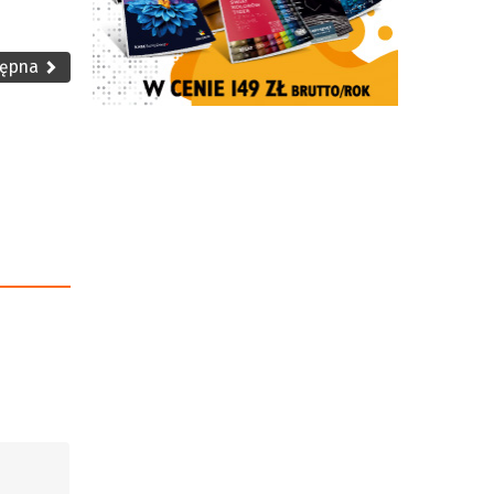
tępna