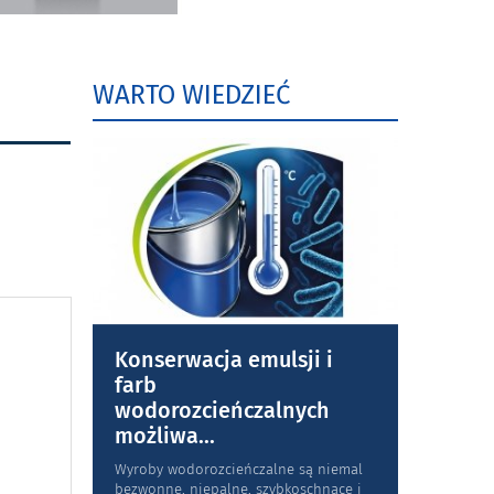
WARTO WIEDZIEĆ
Konserwacja emulsji i
farb
wodorozcieńczalnych
możliwa
...
Wyroby wodorozcieńczalne są niemal
bezwonne, niepalne, szybkoschnące i