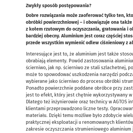
Zwykły sposób postępowania?
Dobre rozwiązania może zaoferować tylko ten, kto 
obróbki powierzchniowej – i obowiązuje ona także
z kołem rzutowym do oczyszczania, gratowania i ob
bardziej obecny. Aluminium jest coraz częściej s
przede wszystkim wymienić odlew ciśnieniowy z a
Interesujące jest to, że alu­minium jest także st
obrabiają elementy. Powód zastosowania aluminium
ścierniwo, jak np. ścierniwo ze stali szlachetnej
może to spowodować uszkodzenia narzędzi podczas
wybierane jako ścierniwo do procesu obróbki stru
Ponadto powierzchnie poddane obróbce przy zastos
jest to efekt, który jest chętnie wykorzystywan
Dlatego też inżynierowie oraz technicy w AGTOS i
klientami przeprowadzono liczne testy. Opracow
materiału. Dzięki temu możliwe było zdobycie wi
praktycznej eksploatacji u renomowanych klientów
zakresie oczyszczania strumieniowego aluminium j