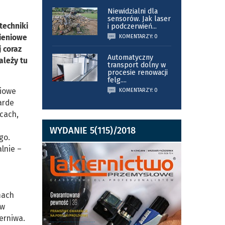
Niewidzialni dla
sensorów. Jak laser
techniki
i podczerwień
...
mieniowe
KOMENTARZY: 0
 coraz
Automatyczny
ależy tu
transport dolny w
procesie renowacji
felg.
...
niowe
KOMENTARZY: 0
arde
scach,
e
WYDANIE 5(115)/2018
go.
lnie –
mach
 w
ierniwa.