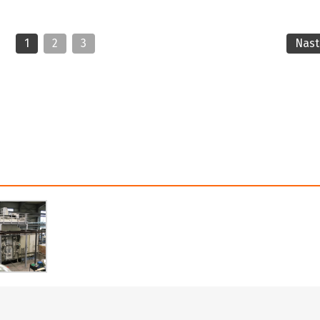
1
2
3
Nas
r