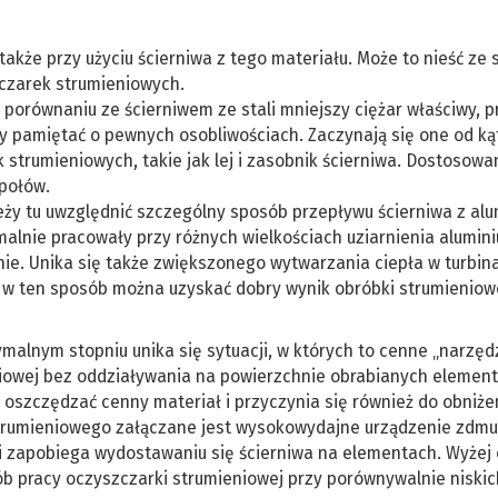
akże przy użyciu ścierniwa z tego materiału. Może to nieść ze 
zczarek strumieniowych.
w porównaniu ze ścierniwem ze stali mniejszy ciężar właściwy, p
 pamiętać o pewnych osobliwościach. Zaczynają się one od ką
strumieniowych, takie jak lej i zasobnik ścierniwa. Dostosowa
społów.
eży tu uwzględnić szczególny sposób przepływu ścierniwa z alu
malnie pracowały przy różnych wielkościach uziarnienia alumin
ie. Unika się także zwiększonego wytwarzania ciepła w turbin
o w ten sposób można uzyskać dobry wynik obróbki strumieniow
lnym stopniu unika się sytuacji, w których to cenne „narzęd
iowej bez oddziaływania na powierzchnie obrabianych elemen
 oszczędzać cenny materiał i przyczynia się również do obniże
strumieniowego załączane jest wysokowydajne urządzenie zdmu
i zapobiega wydostawaniu się ścierniwa na elementach. Wyżej
b pracy oczyszczarki strumieniowej przy porównywalnie niskic