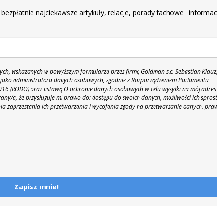
 bezpłatnie najciekawsze artykuły, relacje, porady fachowe i informac
h, wskazanych w powyższym formularzu przez firmę Goldman s.c. Sebastian Klauz
 86 jako administratora danych osobowych, zgodnie z Rozporządzeniem Parlamentu
 2016 (RODO) oraz ustawą O ochronie danych osobowych w celu wysyłki na mój adres
y/a, że przysługuje mi prawo do: dostępu do swoich danych, możliwości ich spros
nia zaprzestania ich przetwarzania i wycofania zgody na przetwarzanie danych, pra
Zapisz mnie!