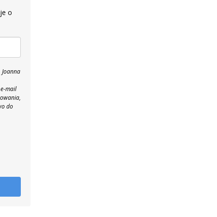
je o
, Joanna
 e-mail
towania,
wo do