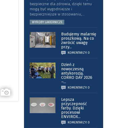
bezpieczne dla zdrowia, dzięki temu
mogą być wygodniejsze i
bezpieczniejsze w stosowaniu,
...
WYROBY LAKIERNICZE
Budujemy malarnię
proszkową. Na co
zwrócić uwagę
przy
...
KOMENTARZY: 0
Dzień z
nowoczesną
antykorozją.
CORRO DAY 2026
–
...
KOMENTARZY: 0
Lepsza
przyczepność
farby. Dzięki
procesowi
ENVIROX
...
KOMENTARZY: 0