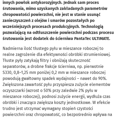
innych powłok antykorozyjnych. Jednak sam proces
śrutowania, mimo uzyskanych zakładanych parametrów
chropowatości powierzchni, nie jest w stanie usunąć
zanieczyszczeń z olejów i smarów pozostałych po
wcześniejszych procesach produkcyjnych. Technologią
pozwalającą na odtłuszczenie powierzchni podczas procesu
śrutowania jest dodatek do ścierniwa PantaTec ULTIMATE.
Nadmierna ilość tłustego pyłu w mieszance roboczej to
realne zagrożenie dla efektywności obróbki strumieniowej.
Tłuste pyły zatykają filtry i obniżają skuteczność
separatorów, a drobne frakcje ścierniwa, np. pierwotnie
S330, 0,8–1,25 mm poniżej 0,2 mm w mieszance roboczej
powodują gwałtowny spadek wydajności – nawet do 90%.
Zwiększona zawartość pyłu przyspiesza zużycie elementów
oczyszczarki (wzrost o 50% przy zaledwie 2% pyłu w
mieszance roboczej), podnosi zużycie energii, wydłuża czas
obróbki i znacząco zwiększa koszty jednostkowe. W efekcie
trudno jest utrzymać wymagany stopień czystości
powierzchni oraz chropowatość, co bezpośrednio wpływa na