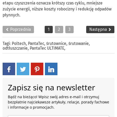
etapu czyszczenia oznacza krótszy czas cyklu, mniejsze
zużycie energii, niższe koszty robocizny i redukcję odpadów
płynnych.
Poprzednia
1
2
3
Następna
Tagi:
Poltech
,
PantaTec
,
śrutownice
,
śrutowanie
,
odtłuszczanie
,
PantaTec ULTIMATE
,
Zapisz się na newsletter
Bądź na bieżąco! Wpisz swój adres e-mail i otrzymuj
bezpłatnie najciekawsze artykuły, relacje, porady fachowe
i informacje o promocjach.