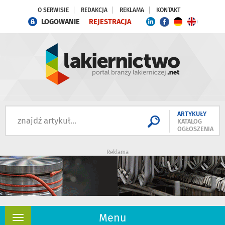
O SERWISIE
REDAKCJA
REKLAMA
KONTAKT
LOGOWANIE
REJESTRACJA
ARTYKUŁY
KATALOG
OGŁOSZENIA
Reklama
Menu
Rozwiń