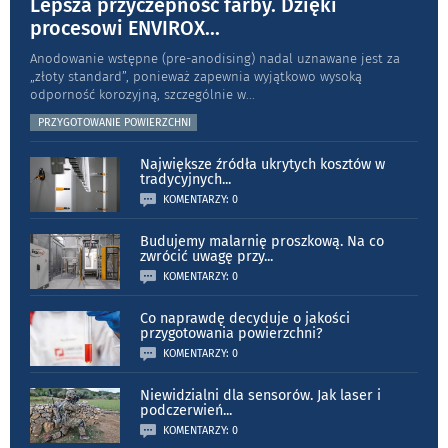
Lepsza przyczepność farby. Dzięki
procesowi ENVIROX
...
Anodowanie wstępne (pre-anodising) nadal uznawane jest za
„złoty standard”, ponieważ zapewnia wyjątkowo wysoką
odporność koro­zyjną, szczególnie w
...
PRZYGOTOWANIE POWIERZCHNI
Największe źródła ukrytych kosztów w
tradycyjnych
...
KOMENTARZY: 0
Budujemy malarnię proszkową. Na co
zwrócić uwagę przy
...
KOMENTARZY: 0
Co naprawdę decyduje o jakości
przygotowania powierzchni?
KOMENTARZY: 0
Niewidzialni dla sensorów. Jak laser i
podczerwień
...
KOMENTARZY: 0