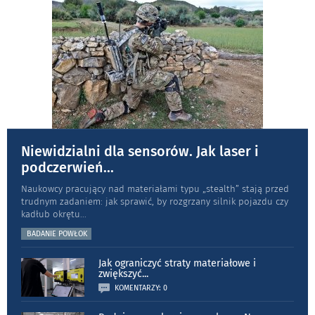
Niewidzialni dla sensorów. Jak laser i
podczerwień
...
Naukowcy pracujący nad materiałami typu „stea­lth” stają przed
trudnym zadaniem: jak sprawić, by rozgrzany silnik pojazdu czy
kadłub okrętu
...
BADANIE POWŁOK
Jak ograniczyć straty materiałowe i
zwiększyć
...
KOMENTARZY: 0