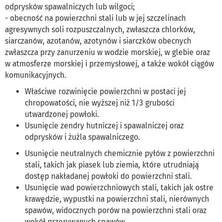
odprysków spawalniczych lub wilgoci;
- obecność na powierzchni stali lub w jej szczelinach
agresywnych soli rozpuszczalnych, zwłaszcza chlorków,
siarczanów, azotanów, azotynów i siarczków obecnych
zwłaszcza przy zanurzeniu w wodzie morskiej, w glebie oraz
w atmosferze morskiej i przemysłowej, a także wokół ciągów
komunikacyjnych.
Właściwe rozwinięcie powierzchni w postaci jej
chropowatości, nie wyższej niż 1/3 grubości
utwardzonej powłoki.
Usunięcie zendry hutniczej i spawalniczej oraz
odprysków i żużla spawalniczego.
Usunięcie neutralnych chemicznie pyłów z powierzchni
stali, takich jak piasek lub ziemia, które utrudniają
dostęp nakładanej powłoki do powierzchni stali.
Usunięcie wad powierzchniowych stali, takich jak ostre
krawędzie, wypustki na powierzchni stali, nierównych
spawów, widocznych porów na powierzchni stali oraz
wokół przerywanych spawów.