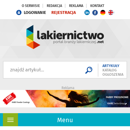
O SERWISIE
REDAKCJA
REKLAMA
KONTAKT
LOGOWANIE
REJESTRACJA
ARTYKUŁY
KATALOG
OGŁOSZENIA
Reklama
Menu
Rozwiń
nawigację