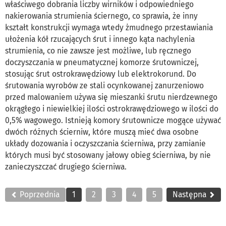
właściwego dobrania liczby wirników i odpowiedniego
nakierowania strumienia ściernego, co sprawia, że inny
kształt konstrukcji wymaga wtedy żmudnego przestawiania
ułożenia kół rzucających śrut i innego kąta nachylenia
strumienia, co nie zawsze jest możliwe, lub ręcznego
doczyszczania w pneumatycznej komorze śrutowniczej,
stosując śrut ostrokrawędziowy lub elektrokorund. Do
śrutowania wyrobów ze stali ocynkowanej zanurzeniowo
przed malowaniem używa się mieszanki śrutu nierdzewnego
okrągłego i niewielkiej ilości ostrokrawędziowego w ilości do
0,5% wagowego. Istnieją komory śrutownicze mogące używać
dwóch różnych ścierniw, które muszą mieć dwa osobne
układy dozowania i oczyszczania ścierniwa, przy zamianie
których musi być stosowany jałowy obieg ścierniwa, by nie
zanieczyszczać drugiego ścierniwa.
Poprzednia
1
2
3
4
5
Następna