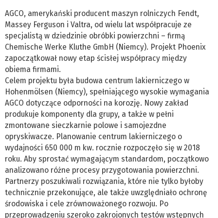
AGCO, amerykański producent maszyn rolniczych Fendt,
Massey Ferguson i Valtra, od wielu lat współpracuje ze
specjalistą w dziedzinie obróbki powierzchni – firmą
Chemische Werke Kluthe GmbH (Niemcy). Projekt Phoenix
zapoczątkował nowy etap ścisłej współpracy między
obiema firmami.
Celem projektu była budowa centrum lakierniczego w
Hohenmölsen (Niemcy), spełniającego wysokie wymagania
AGCO dotyczące odporności na korozję. Nowy zakład
produkuje komponenty dla grupy, a także w pełni
zmontowane sieczkarnie polowe i samojezdne
opryskiwacze. Planowanie centrum lakierniczego o
wydajności 650 000 m kw. rocznie rozpoczęło się w 2018
roku. Aby sprostać wymagającym standardom, początkowo
analizowano różne procesy przygotowania powierzchni.
Partnerzy poszukiwali rozwiązania, które nie tylko byłoby
technicznie przekonujące, ale także uwzględniało ochronę
środowiska i cele zrównoważonego rozwoju. Po
przeprowadzeniu szeroko zakrojonych testów wstępnych