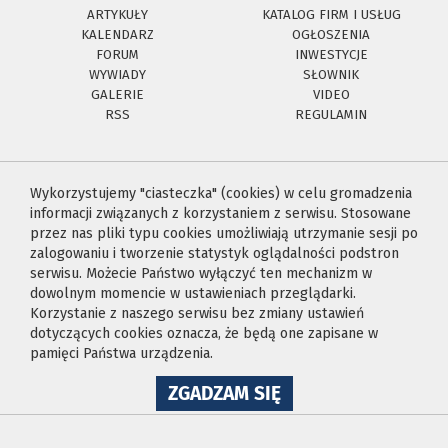
ARTYKUŁY
KATALOG FIRM I USŁUG
KALENDARZ
OGŁOSZENIA
FORUM
INWESTYCJE
WYWIADY
SŁOWNIK
GALERIE
VIDEO
RSS
REGULAMIN
Wykorzystujemy "ciasteczka" (cookies) w celu gromadzenia
informacji związanych z korzystaniem z serwisu. Stosowane
przez nas pliki typu cookies umożliwiają utrzymanie sesji po
zalogowaniu i tworzenie statystyk oglądalności podstron
serwisu. Możecie Państwo wyłączyć ten mechanizm w
dowolnym momencie w ustawieniach przeglądarki.
Korzystanie z naszego serwisu bez zmiany ustawień
dotyczących cookies oznacza, że będą one zapisane w
pamięci Państwa urządzenia.
NA
ZGADZAM SIĘ
WYKORZYSTANIE
PLIKÓW
COOKIES