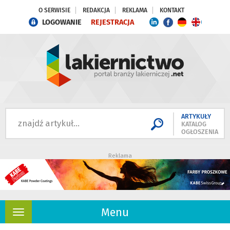
O SERWISIE
REDAKCJA
REKLAMA
KONTAKT
LOGOWANIE
REJESTRACJA
ARTYKUŁY
KATALOG
OGŁOSZENIA
Reklama
Menu
Rozwiń
nawigację