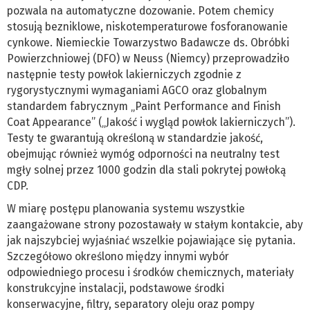
pozwala na automatyczne dozowanie. Potem chemicy
stosują bezniklowe, niskotemperaturowe fosforanowanie
cynkowe. Niemieckie Towarzystwo Badawcze ds. Obróbki
Powierzchniowej (DFO) w Neuss (Niemcy) przeprowadziło
następnie testy powłok lakierniczych zgodnie z
rygorystycznymi wymaganiami AGCO oraz globalnym
standardem fabrycznym „Paint Performance and Finish
Coat Appearance” („Jakość i wygląd powłok lakierniczych”).
Testy te gwarantują określoną w standardzie jakość,
obejmując również wymóg odporności na neutralny test
mgły solnej przez 1000 godzin dla stali pokrytej powłoką
CDP.
W miarę postępu planowania systemu wszystkie
zaangażowane strony pozostawały w stałym kontakcie, aby
jak najszybciej wyjaśniać wszelkie pojawiające się pytania.
Szczegółowo określono między innymi wybór
odpowiedniego procesu i środków chemicznych, materiały
konstrukcyjne instalacji, podstawowe środki
konserwacyjne, filtry, separatory oleju oraz pompy