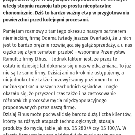
wtedy stopniu rozwoju lub po prostu nieopłacalne
ekonomicznie. Dziś to bardzo ważny etap w przygotowaniu
powierzchni przed kolejnymi procesami.
Pamiętam rozmowy z tamtego okresu z naszym partnerem
niemieckim, firmą Oqema (wtedy jeszcze Overlack), że u nich
jest to bardzo prężnie rozwijająca się gałąź sprzedaży, a u nas
ciężko się z tym tematem przebić – wspomina Przemysław
Ramult z firmy Elhus. – Jednak faktem jest, że przez te
ostatnie dziesięć lat dokonała się u nas wielka zmiana. To już
nie są te same firmy. Dzisiaj ani na krok nie ustępujemy, a
niejednokrotnie także i przewyższamy poziomem to, co
można spotkać u naszych zachodnich sąsiadów. I nagle
okazało się, że przyszedł czas także i na zastosowanie
różnorakich procesów mycia międzyoperacyjnego
proponowanych przez naszą firmę.
Dzisiaj Elhus może pochwalić się bardzo dużą liczbą klientów,
którzy na różnych etapach technologicznych, stosują
produkty do mycia, takie jak np. DS 280/A czy DS 100/A. W