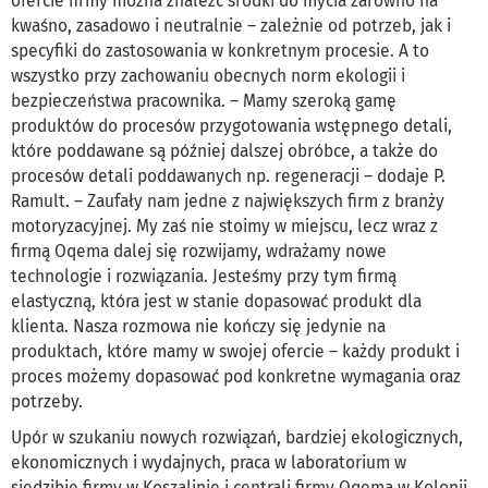
ofercie firmy można znaleźć środki do mycia zarówno na
kwaśno, zasadowo i neutralnie – zależnie od potrzeb, jak i
specyfiki do zastosowania w konkretnym procesie. A to
wszystko przy zachowaniu obecnych norm ekologii i
bezpieczeństwa pracownika. – Mamy szeroką gamę
produktów do procesów przygotowania wstępnego detali,
które poddawane są później dalszej obróbce, a także do
procesów detali poddawanych np. regeneracji – dodaje P.
Ramult. – Zaufały nam jedne z największych firm z branży
motoryzacyjnej. My zaś nie stoimy w miejscu, lecz wraz z
firmą Oqema dalej się rozwijamy, wdrażamy nowe
technologie i rozwiązania. Jesteśmy przy tym firmą
elastyczną, która jest w stanie dopasować produkt dla
klienta. Nasza rozmowa nie kończy się jedynie na
produktach, które mamy w swojej ofercie – każdy produkt i
proces możemy dopasować pod konkretne wymagania oraz
potrzeby.
Upór w szukaniu nowych rozwiązań, bardziej ekologicznych,
ekonomicznych i wydajnych, praca w laboratorium w
siedzibie firmy w Koszalinie i centrali firmy Oqema w Kolonii,