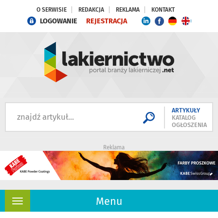
O SERWISIE
REDAKCJA
REKLAMA
KONTAKT
LOGOWANIE
REJESTRACJA
ARTYKUŁY
KATALOG
OGŁOSZENIA
Reklama
Menu
Rozwiń
nawigację