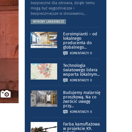
bezpieczne dla zdrowia, dzięki temu
mogą być wygodniejsze i
bezpieczniejsze w stosowaniu,
...
WYROBY LAKIERNICZE
Euroimpianti – od
lokalnego
producenta do
globalnego
...
KOMENTARZY: 0
Technologia
światowego lidera
wsparta lokalnym
...
KOMENTARZY: 0
Budujemy malarnię
proszkową. Na co
zwrócić uwagę
przy
...
KOMENTARZY: 0
Farba kamuflażowa
w projekcie K9.