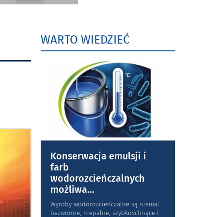
WARTO WIEDZIEĆ
Konserwacja emulsji i
farb
wodorozcieńczalnych
możliwa
...
Wyroby wodorozcieńczalne są niemal
bezwonne, niepalne, szybkoschnące i