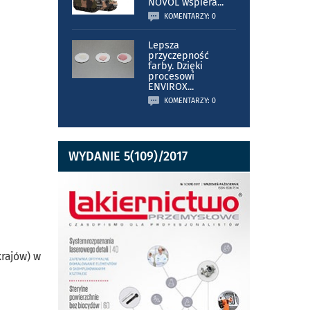
NOVOL wspiera
...
KOMENTARZY: 0
Lepsza
przyczepność
farby. Dzięki
procesowi
ENVIROX
...
KOMENTARZY: 0
WYDANIE 5(109)/2017
krajów) w