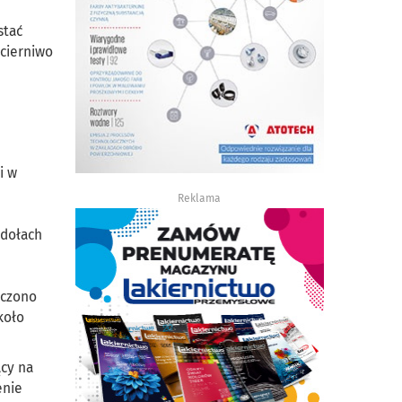
stać
cierniwo
i w
Reklama
 dołach
zczono
koło
ący na
enie