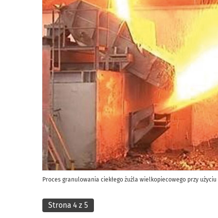
Proces granulowania ciekłego żużla wielkopiecowego przy użyciu 
Strona 4 z 5