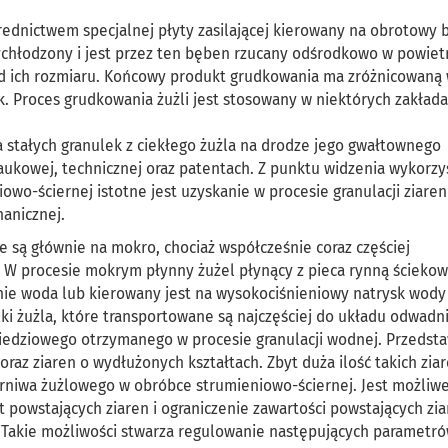
rednictwem specjalnej płyty zasilającej kierowany na obrotowy
wychłodzony i jest przez ten bęben rzucany odśrodkowo w powiet
e od ich rozmiaru. Końcowy produkt grudkowania ma zróżnicowaną
k. Proces grudkowania żużli jest stosowany w niektórych zakład
a stałych granulek z ciekłego żużla na drodze jego gwałtownego
naukowej, technicznej oraz patentach. Z punktu widzenia wykorzy
owo-ściernej istotne jest uzyskanie w procesie granulacji ziaren
hanicznej.
 są głównie na mokro, chociaż współcześnie coraz częściej
 W procesie mokrym płynny żużel płynący z pieca rynną ścieko
nie woda lub kierowany jest na wysokociśnieniowy natrysk wody (
i żużla, które transportowane są najczęściej do układu odwadni
miedziowego otrzymanego w procesie granulacji wodnej. Przedst
oraz ziaren o wydłużonych kształtach. Zbyt duża ilość takich zia
erniwa żużlowego w obróbce strumieniowo-ściernej. Jest możliw
t powstających ziaren i ograniczenie zawartości powstających zia
. Takie możliwości stwarza regulowanie następujących parametr