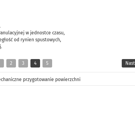
,
ranulacyjnej w jednostce czasu,
ległość od rynien spustowych,
j.
1
2
3
4
5
Nas
chaniczne przygotowanie powierzchni