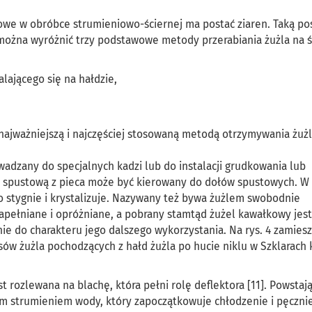
e w obróbce strumieniowo-ściernej ma postać ziaren. Taką po
można wyróżnić trzy podstawowe metody przerabiania żużla na ś
lającego się na hałdzie,
 najważniejszą i najczęściej stosowaną metodą otrzymywania żużl
adzany do specjalnych kadzi lub do instalacji grudkowania lub
ną spustową z pieca może być kierowany do dołów spustowych. W
 stygnie i krystalizuje. Nazywany też bywa żużlem swobodnie
napełniane i opróżniane, a pobrany stamtąd żużel kawałkowy jest
ie do charakteru jego dalszego wykorzystania. Na rys. 4 zamies
ów żużla pochodzących z hałd żużla po hucie niklu w Szklarach 
 rozlewana na blachę, która pełni rolę deflektora [11]. Powstaj
nym strumieniem wody, który zapoczątkowuje chłodzenie i pęczni