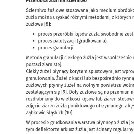
Przeróbka żużli na ścierniwo
Ścierniwo żużlowe stosowane jako medium obróbkow
żużla można uzyskać różnymi metodami, z których 
żużlowe [8]:
proces przeróbki kęsów żużla swobodnie zesta
proces paletyzacji (grudkowania),
proces granulacji.
Metoda granulacji ciekłego żużla jest współcześnie
postaci ziarnistej.
Ciekły żużel płynący korytem spustowym jest wprow
granulowania. Żużel z kadzi lub bezpośrednio ryn
żużlowych płynny żużel na wolnym powietrzu wolno
zestalającym się [9]. Doły żużlowe są na przemian 
rozdrabniany do wielkości kęsów lub ziaren stosown
zdjęcie ziaren żużla poniklowego otrzymanego z kęs
Ząbkowic Śląskich [10].
W procesie grudkowania warstwa płynnego żużla jest
tym deflektorze arkusz żużla jest ścinany regular