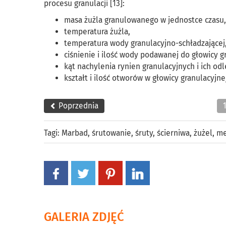
procesu granulacji [13]:
masa żużla granulowanego w jednostce czasu,
temperatura żużla,
temperatura wody granulacyjno-schładzającej
ciśnienie i ilość wody podawanej do głowicy g
kąt nachylenia rynien granulacyjnych i ich od
kształt i ilość otworów w głowicy granulacyjne
Poprzednia
Tagi:
Marbad
,
śrutowanie
,
śruty
,
ścierniwa
,
żużel
,
me
GALERIA ZDJĘĆ