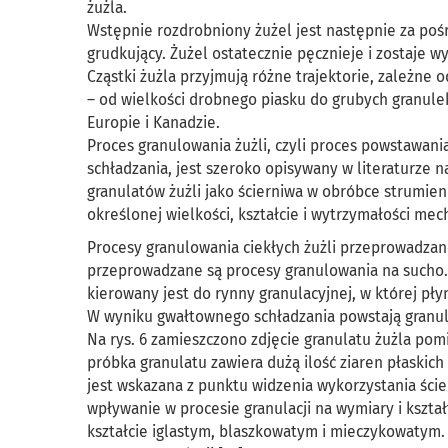
żużla.
Wstępnie rozdrobniony żużel jest następnie za poś
grudkujący. Żużel ostatecznie pęcznieje i zostaje 
Cząstki żużla przyjmują różne trajektorie, zależn
– od wielkości drobnego piasku do grubych granule
Europie i Kanadzie.
Proces granulowania żużli, czyli proces powstawani
schładzania, jest szeroko opisywany w literaturze 
granulatów żużli jako ścierniwa w obróbce strumieni
określonej wielkości, kształcie i wytrzymałości mec
Procesy granulowania ciekłych żużli przeprowadzane
przeprowadzane są procesy granulowania na sucho.
kierowany jest do rynny granulacyjnej, w której pły
W wyniku gwałtownego schładzania powstają granulk
Na rys. 6 zamieszczono zdjęcie granulatu żużla po
próbka granulatu zawiera dużą ilość ziaren płaskich 
jest wskazana z punktu widzenia wykorzystania ści
wpływanie w procesie granulacji na wymiary i kształ
kształcie iglastym, blaszkowatym i mieczykowatym