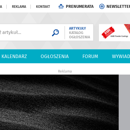
PRENUMERATA
NEWSLETTE
JA
REKLAMA
KONTAKT
ARTYKUŁY
KATALOG
OGŁOSZENIA
KALENDARZ
OGŁOSZENIA
FORUM
WYWIAD
Reklama