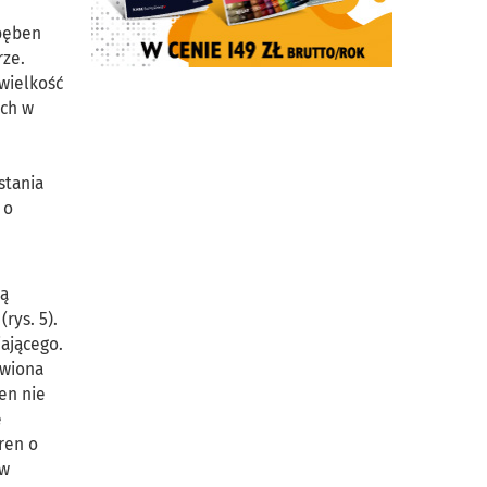
 bęben
rze.
 wielkość
ach w
stania
 o
wą
rys. 5).
ającego.
awiona
ren nie
e
ren o
ów