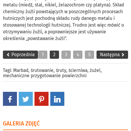
metalu (miedź, stal, nikiel, żelazochrom czy platyna). Skład
chemiczny żużli powstających w poszczególnych procesach
hutniczych jest pochodną składu rudy danego metalu i
stosowanej technologii hutniczej. Trudno jest więc mówić o
otrzymywaniu żużli, a poprawniejsze jest używanie
określenia „powstawanie żużli”.
Poprzednia
1
2
3
4
5
Następna
Tagi:
Marbad
,
śrutowanie
,
śruty
,
ścierniwa
,
żużel
,
mechaniczne przygotowanie powierzchni
GALERIA ZDJĘĆ