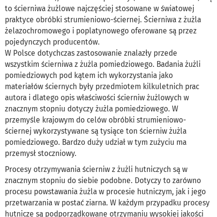
to ścierniwa żużlowe najczęściej stosowane w światowej
praktyce obróbki strumieniowo-ściernej. Ścierniwa z żużla
żelazochromowego i poplatynowego oferowane są przez
pojedynczych producentów.
W Polsce dotychczas zastosowanie znalazły przede
wszystkim ścierniwa z żużla pomiedziowego. Badania żużli
pomiedziowych pod kątem ich wykorzystania jako
materiałów ściernych były przedmiotem kilkuletnich prac
autora i dlatego opis właściwości ścierniw żużlowych w
znacznym stopniu dotyczy żużla pomiedziowego. W
przemyśle krajowym do celów obróbki strumieniowo-
ściernej wykorzystywane są tysiące ton ścierniw żużla
pomiedziowego. Bardzo duży udział w tym zużyciu ma
przemysł stoczniowy.
Procesy otrzymywania ścierniw z żużli hutniczych są w
znacznym stopniu do siebie podobne. Dotyczy to zarówno
procesu powstawania żużla w procesie hutniczym, jak i jego
przetwarzania w postać ziarna. W każdym przypadku procesy
hutnicze są podporządkowane otrzymaniu wysokiej jakości