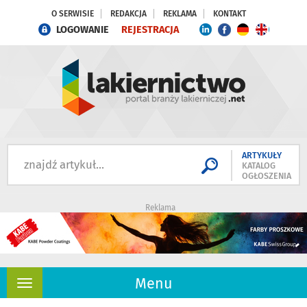
O SERWISIE
REDAKCJA
REKLAMA
KONTAKT
LOGOWANIE
REJESTRACJA
ARTYKUŁY
KATALOG
OGŁOSZENIA
Reklama
Menu
Rozwiń
nawigację