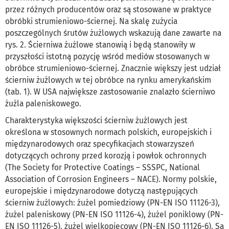
przez różnych producentów oraz są stosowane w praktyce
obróbki strumieniowo-ściernej. Na skalę zużycia
poszczególnych śrutów żużlowych wskazują dane zawarte na
rys. 2. Ścierniwa żużlowe stanowią i będą stanowiły w
przyszłości istotną pozycję wśród mediów stosowanych w
obróbce strumieniowo-ściernej. Znacznie większy jest udział
ścierniw żużlowych w tej obróbce na rynku amerykańskim
(tab. 1). W USA największe zastosowanie znalazło ścierniwo
żużla paleniskowego.
Charakterystyka większości ścierniw żużlowych jest
określona w stosownych normach polskich, europejskich i
międzynarodowych oraz specyfikacjach stowarzyszeń
dotyczących ochrony przed korozją i powłok ochronnych
(The Society for Protective Coatings – SSSPC, National
Association of Corrosion Engineers – NACE). Normy polskie,
europejskie i międzynarodowe dotyczą następujących
ścierniw żużlowych: żużel pomiedziowy (PN-EN ISO 11126-3),
żużel paleniskowy (PN-EN ISO 11126-4), żużel poniklowy (PN-
EN ISO 11126-5), żużel wielkopiecowy (PN-EN ISO 11126-6). Są