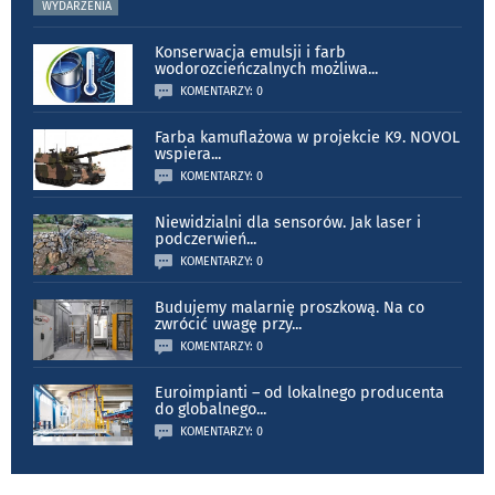
WYDARZENIA
Konserwacja emulsji i farb
wodorozcieńczalnych możliwa
...
KOMENTARZY: 0
Farba kamuflażowa w projekcie K9. NOVOL
wspiera
...
KOMENTARZY: 0
Niewidzialni dla sensorów. Jak laser i
podczerwień
...
KOMENTARZY: 0
Budujemy malarnię proszkową. Na co
zwrócić uwagę przy
...
KOMENTARZY: 0
Euroimpianti – od lokalnego producenta
do globalnego
...
KOMENTARZY: 0