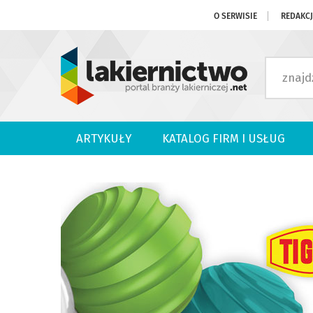
O SERWISIE
REDAKC
ARTYKUŁY
KATALOG FIRM I USŁUG