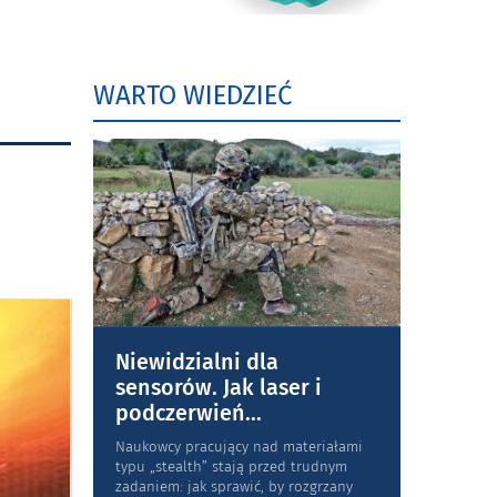
WARTO WIEDZIEĆ
Niewidzialni dla
sensorów. Jak laser i
podczerwień
...
Naukowcy pracujący nad materiałami
typu „stea­lth” stają przed trudnym
zadaniem: jak sprawić, by rozgrzany