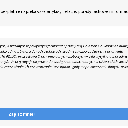
r
 bezpłatnie najciekawsze artykuły, relacje, porady fachowe i informac
h, wskazanych w powyższym formularzu przez firmę Goldman s.c. Sebastian Klauz
 86 jako administratora danych osobowych, zgodnie z Rozporządzeniem Parlamentu
 2016 (RODO) oraz ustawą O ochronie danych osobowych w celu wysyłki na mój adres
y/a, że przysługuje mi prawo do: dostępu do swoich danych, możliwości ich spros
nia zaprzestania ich przetwarzania i wycofania zgody na przetwarzanie danych, pra
Zapisz mnie!