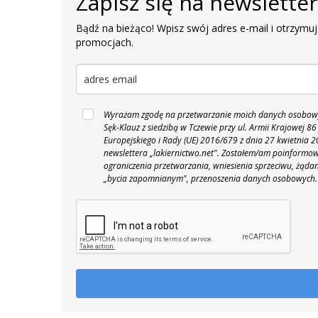
Zapisz się na newslette
Bądź na bieżąco! Wpisz swój adres e-mail i otrzymuj
promocjach.
Wyrażam zgodę na przetwarzanie moich danych osobowyc
Sęk-Klauz z siedzibą w Tczewie przy ul. Armii Krajowej
Europejskiego i Rady (UE) 2016/679 z dnia 27 kwietnia
newslettera „lakiernictwo.net".
Zostałem/am poinformowan
ograniczenia przetwarzania, wniesienia sprzeciwu, żąda
„bycia zapomnianym", przenoszenia danych osobowych.