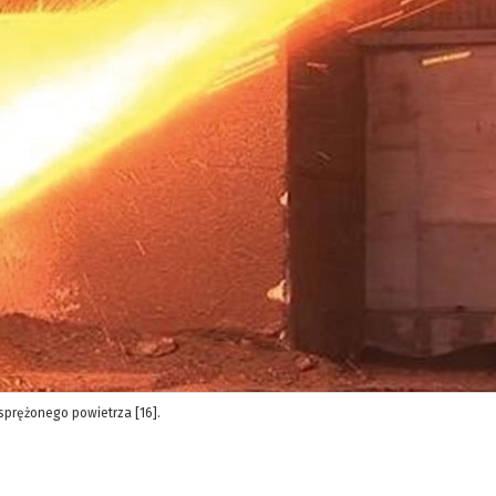
sprężonego powietrza [16].