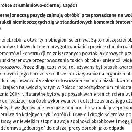
óbce strumieniowo-ściernej. Część I
iernej znaczną pozycję zajmują obróbki przeprowadzane na wo
trukcji niemieszczących się w standardowych komorach śrutown
).
 obróbki z otwartym obiegiem ścierniwa. Są to najczęściej o
entów stalowych celem przygotowania ich powierzchni do nak
ementów i konstrukcji ze zniszczonych powłok lakierowych prz
nki terenowe przeprowadzania takich obróbek uniemożliwiaj
orazowo. Przez długi czas w tej roli używany był piasek kwarc
rcowym i jego bardzo szkodliwe oddziaływanie na organizm ob
powodem wprowadzenia zakazu stosowania suchego piasku kwarc
u krajach na świecie, w tym w Polsce rozporządzeniem ministra
ycznia 2004 r. Naturalne było więc poszukiwanie tanich ścierniw, 
do realizacji obróbek wykonywanych dotychczas przy jego uży
wistych względów, nie było uzasadnione, bo warunki przeprow
rniwa do kolejnych cykli obróbki. Trwałe i drogie ścierniwa po
tracą w niewielkim stopniu swoje zdolności obróbkowe i mogą 
 ścierniwa „zdolnego” do dalszej pracy obróbki jako odpadu