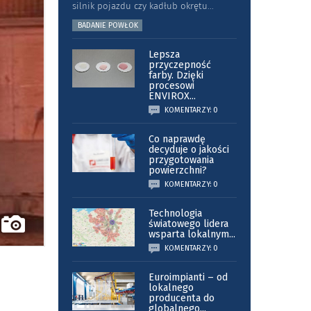
silnik pojazdu czy kadłub okrętu
...
BADANIE POWŁOK
Lepsza
przyczepność
farby. Dzięki
procesowi
ENVIROX
...
KOMENTARZY: 0
Co naprawdę
decyduje o jakości
przygotowania
powierzchni?
KOMENTARZY: 0
Technologia
światowego lidera
wsparta lokalnym
...
KOMENTARZY: 0
Euroimpianti – od
lokalnego
producenta do
globalnego
...