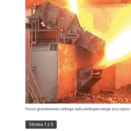
Proces granulowania ciekłego żużla wielkopiecowego przy użyciu 
Strona 1 z 5