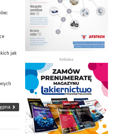
iów:
ce
kich jak
Reklama
onych
tępna