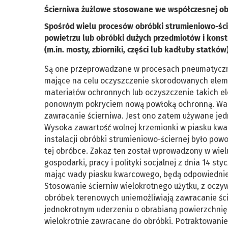
Ścierniwa żużlowe stosowane we współczesnej obr
Spośród wielu procesów obróbki strumieniowo-śc
powietrzu lub obróbki dużych przedmiotów i kons
(m.in. mosty, zbiorniki, części lub kadłuby statków
Są one przeprowadzane w procesach pneumatycznej
mające na celu oczyszczenie skorodowanych elem
materiałów ochronnych lub oczyszczenie takich el
ponownym pokryciem nową powłoką ochronną. Waru
zawracanie ścierniwa. Jest ono zatem używane jedn
Wysoka zawartość wolnej krzemionki w piasku kwa
instalacji obróbki strumieniowo-ściernej było 
tej obróbce. Zakaz ten został wprowadzony w wiel
gospodarki, pracy i polityki socjalnej z dnia 14 st
mając wady piasku kwarcowego, będą odpowiednie 
Stosowanie ścierniw wielokrotnego użytku, z oczy
obróbek terenowych uniemożliwiają zawracanie ście
jednokrotnym uderzeniu o obrabianą powierzchnię 
wielokrotnie zawracane do obróbki. Potraktowanie