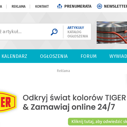
PRENUMERATA
NEWSLETTE
JA
REKLAMA
KONTAKT
ARTYKUŁY
KATALOG
OGŁOSZENIA
KALENDARZ
OGŁOSZENIA
FORUM
WYWIAD
Reklama