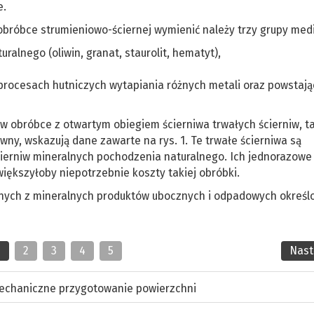
e.
obróbce strumieniowo-ściernej wymienić należy trzy grupy med
ralnego (oliwin, granat, staurolit, hematyt),
rocesach hutniczych wytapiania różnych metali oraz powstają
 obróbce z otwartym obiegiem ścierniwa trwałych ścierniw, ta
iwny, wskazują dane zawarte na rys. 1. Te trwałe ścierniwa są
ścierniw mineralnych pochodzenia naturalnego. Ich jednorazowe
iększyłoby niepotrzebnie koszty takiej obróbki.
anych z mineralnych produktów ubocznych i odpadowych określ
1
2
3
4
5
Nas
echaniczne przygotowanie powierzchni