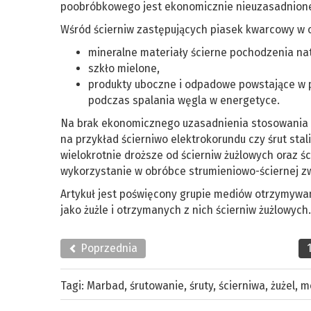
poobróbkowego jest ekonomicznie nieuzasadnion
Wśród ścierniw zastępujących piasek kwarcowy w 
mineralne materiały ścierne pochodzenia natu
szkło mielone,
produkty uboczne i odpadowe powstające w p
podczas spalania węgla w energetyce.
Na brak ekonomicznego uzasadnienia stosowania w
na przykład ścierniwo elektrokorundu czy śrut stal
wielokrotnie droższe od ścierniw żużlowych oraz 
wykorzystanie w obróbce strumieniowo-ściernej zw
Artykuł jest poświęcony grupie mediów otrzymyw
jako żużle i otrzymanych z nich ścierniw żużlowych.
Poprzednia
Tagi:
Marbad
,
śrutowanie
,
śruty
,
ścierniwa
,
żużel
,
m