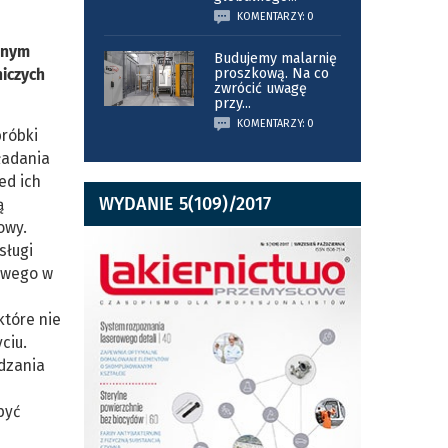
KOMENTARZY: 0
lnym
Budujemy malarnię
iczych
proszkową. Na co
zwrócić uwagę
przy
...
KOMENTARZY: 0
bróbki
ładania
ed ich
WYDANIE 5(109)/2017
ą
owy.
sługi
owego w
które nie
ciu.
adzania
być