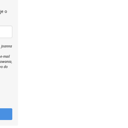
je o
, Joanna
 e-mail
towania,
wo do