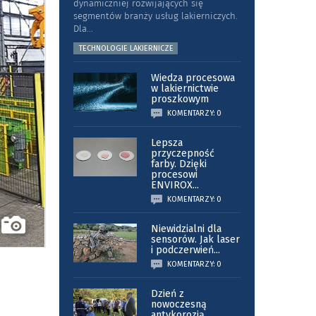
dynamiczniej rozwijających się
segmentów branży usług lakierniczych.
Dla
...
TECHNOLOGIE LAKIERNICZE
Wiedza procesowa
w lakiernictwie
proszkowym
KOMENTARZY: 0
Lepsza
przyczepność
farby. Dzięki
procesowi
ENVIROX
...
KOMENTARZY: 0
Niewidzialni dla
sensorów. Jak laser
i podczerwień
...
KOMENTARZY: 0
Dzień z
nowoczesną
antykorozją.