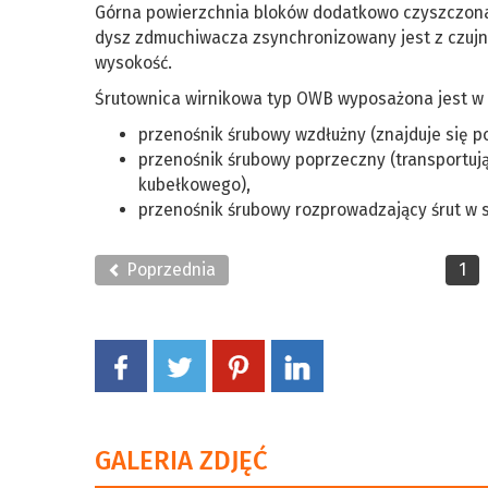
Górna powierzchnia bloków dodatkowo czyszczona j
dysz zdmuchiwacza zsynchronizowany jest z czujn
wysokość.
Śrutownica wirnikowa typ OWB wyposażona jest w 
przenośnik śrubowy wzdłużny (znajduje się 
przenośnik śrubowy poprzeczny (transportuj
kubełkowego),
przenośnik śrubowy rozprowadzający śrut w 
Poprzednia
1
GALERIA ZDJĘĆ