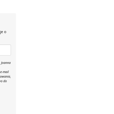
je o
, Joanna
 e-mail
towania,
wo do