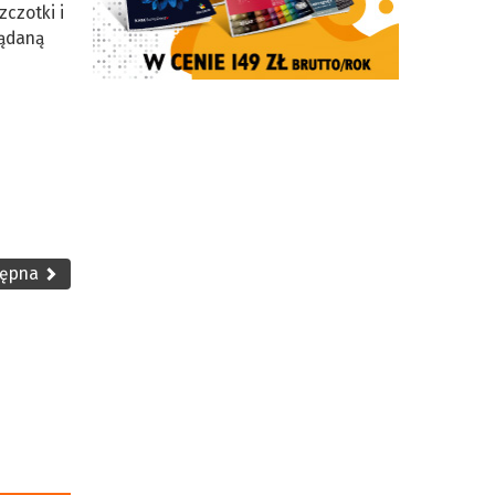
czotki i
żądaną
tępna