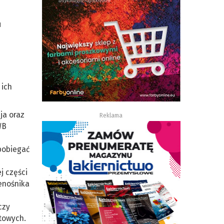
u
j
 ich
ja oraz
Reklama
WB
apobiegać
j części
enośnika
czy
itowych.