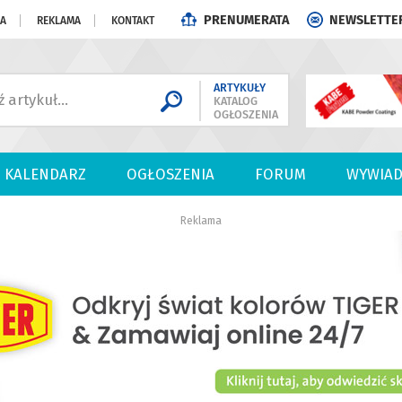
PRENUMERATA
NEWSLETTE
JA
REKLAMA
KONTAKT
ARTYKUŁY
KATALOG
OGŁOSZENIA
KALENDARZ
OGŁOSZENIA
FORUM
WYWIAD
Reklama