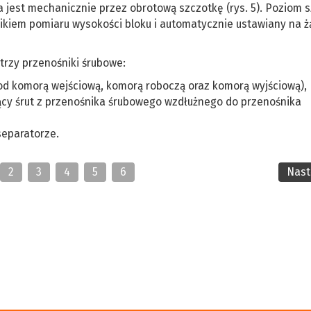
est mechanicznie przez obrotową szczotkę (rys. 5). Poziom sz
ikiem pomiaru wysokości bloku i automatycznie ustawiany na 
trzy przenośniki śrubowe:
pod komorą wejściową, komorą roboczą oraz komorą wyjściową),
ący śrut z przenośnika śrubowego wzdłużnego do przenośnika
separatorze.
2
3
4
5
6
Nas