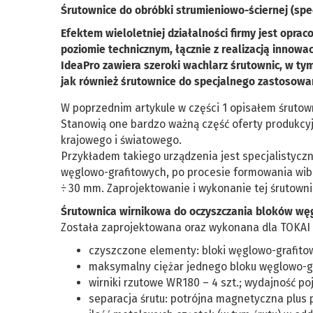
Śrutownice do obróbki strumieniowo-ściernej (spe
Efektem wieloletniej działalności firmy jest opr
poziomie technicznym, łącznie z realizacją inno
IdeaPro zawiera szeroki wachlarz śrutownic, w t
jak również śrutownice do specjalnego zastosowa
W poprzednim artykule w części 1 opisałem śrutowni
Stanowią one bardzo ważną część oferty produkcyj
krajowego i światowego.
Przykładem takiego urządzenia jest specjalistyc
węglowo-grafitowych, po procesie formowania wibr
÷ 30 mm. Zaprojektowanie i wykonanie tej śrutowni
Śrutownica wirnikowa do oczyszczania bloków węgl
Została zaprojektowana oraz wykonana dla TOKAI 
czyszczone elementy: bloki węglowo-grafito
maksymalny ciężar jednego bloku węglowo-gr
wirniki rzutowe WR180 – 4 szt.; wydajność p
separacja śrutu: potrójna magnetyczna plus 