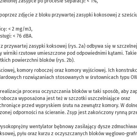
zielonej zasypce po procesie separacji: < 1%,
poprzez zdjęcie z bloku przywartej zasypki kokosowej z sześci
icę: < 2 mg/m3,
ługi: < 76 dBA.
 przywartej zasypki koksowej (rys. 2a) odbywa się w szczelne
 wirniki rzutowe umieszczone pod odpowiednimi kątami. Takie
kich powierzchni bloków (rys. 2b).
ciowej, komory roboczej oraz komory wyjściowej. Ich konstrukc
andardowych rozwiązaniach stosowanych w śrutownicach typu O
 realizacja procesu oczyszczania bloków w taki sposób, aby z
obocza wyposażona jest też w szczotki uszczelniające oraz
chroniące przed wypryskiem śrutu na zewnątrz komory. W dolne
onej odporności na ścieranie. Zsyp jest zakończony rynną prz
wysokoprężny wentylator bębnowy zasilający dysze zdmuchiwa
oksowej, pyłu oraz kurzu z oczyszczanych bloków węglowo-graf