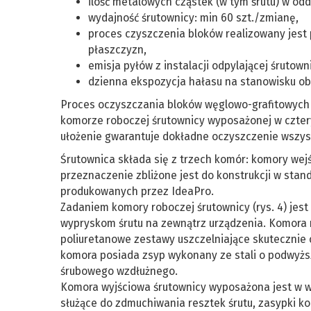
ilość metalowych cząstek (w tym śrutu) w odd
wydajność śrutownicy: min 60 szt./zmianę,
proces czyszczenia bloków realizowany jest 
płaszczyzn,
emisja pyłów z instalacji odpylającej śrutown
dzienna ekspozycja hałasu na stanowisku obs
Proces oczyszczania bloków węglowo-grafitowych z
komorze roboczej śrutownicy wyposażonej w cztery
ułożenie gwarantuje dokładne oczyszczenie wszyst
Śrutownica składa się z trzech komór: komory wejś
przeznaczenie zbliżone jest do konstrukcji w st
produkowanych przez IdeaPro.
Zadaniem komory roboczej śrutownicy (rys. 4) jest
wypryskom śrutu na zewnątrz urządzenia. Komora r
poliuretanowe zestawy uszczelniające skutecznie 
komora posiada zsyp wykonany ze stali o podwyższ
śrubowego wzdłużnego.
Komora wyjściowa śrutownicy wyposażona jest w 
służące do zdmuchiwania resztek śrutu, zasypki k