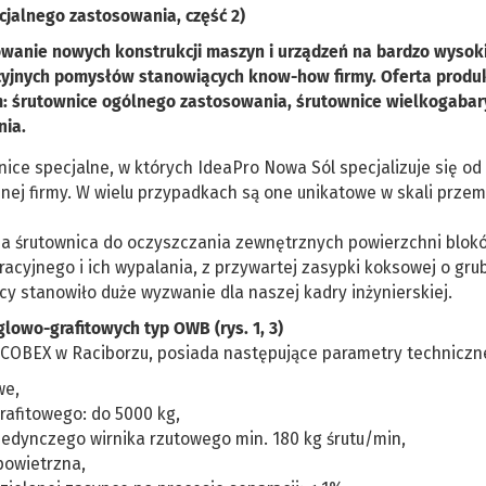
cjalnego zastosowania, część 2)
acowanie nowych konstrukcji maszyn i urządzeń na bardzo wyso
wacyjnych pomysłów stanowiących know-how firmy. Oferta produ
ym: śrutownice ogólnego zastosowania, śrutownice wielkogaba
nia.
ce specjalne, w których IdeaPro Nowa Sól specjalizuje się od w
nej firmy. W wielu przypadkach są one unikatowe w skali przem
zna śrutownica do oczyszczania zewnętrznych powierzchni blok
acyjnego i ich wypalania, z przywartej zasypki koksowej o gru
cy stanowiło duże wyzwanie dla naszej kadry inżynierskiej.
owo-grafitowych typ OWB (rys. 1, 3)
COBEX w Raciborzu, posiada następujące parametry techniczn
we,
afitowego: do 5000 kg,
ojedynczego wirnika rzutowego min. 180 kg śrutu/min,
powietrzna,