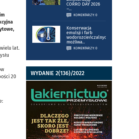
CORRO DAY 2026
–
...
kim
KOMENTARZY: 0
kcyjna
Konserwacja
rytowe,
emulsji i farb
wodorozcieńczalnych
możliwa
...
ielu lat.
KOMENTARZY: 0
ysłu
ów
WYDANIE 2(136)/2022
bości 20
e: