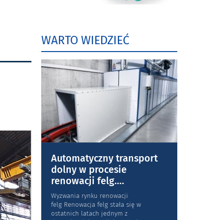
WARTO WIEDZIEĆ
Automatyczny transport
dolny w procesie
renowacji felg.
...
Wyzwania rynku renowacji
felg Renowacja felg stała się w
ostatnich latach jednym z