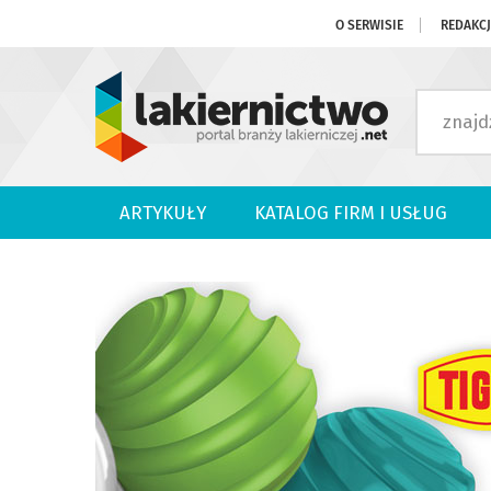
O SERWISIE
REDAKC
ARTYKUŁY
KATALOG FIRM I USŁUG