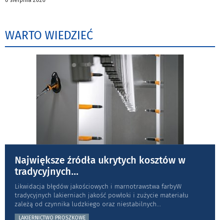
6 sierpnia 2026
WARTO WIEDZIEĆ
Największe źródła ukrytych kosztów w
tradycyjnych
...
Likwidacja błędów jakościowych i marnotrawstwa farbyW
tradycyjnych lakierniach jakość powłoki i zużycie materiału
zależą od czynnika ludzkiego oraz niestabilnych
...
LAKIERNICTWO PROSZKOWE