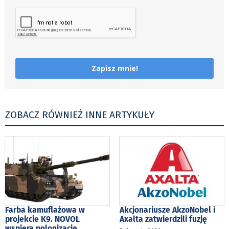
Zapisz mnie!
ZOBACZ RÓWNIEŻ INNE ARTYKUŁY
Farba kamuflażowa w
Akcjonariusze AkzoNobel i
projekcie K9. NOVOL
Axalta zatwierdzili fuzję
wspiera polonizację