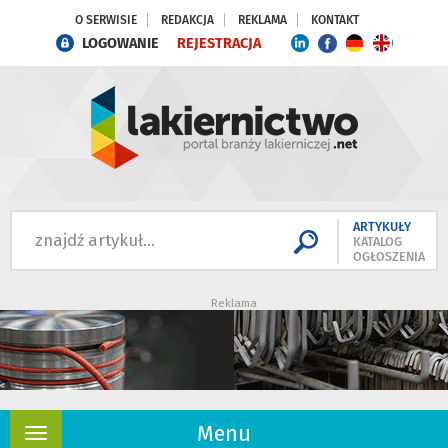
O SERWISIE
REDAKCJA
REKLAMA
KONTAKT
LOGOWANIE
REJESTRACJA
ARTYKUŁY
KATALOG
OGŁOSZENIA
Reklama
Menu
Rozwiń