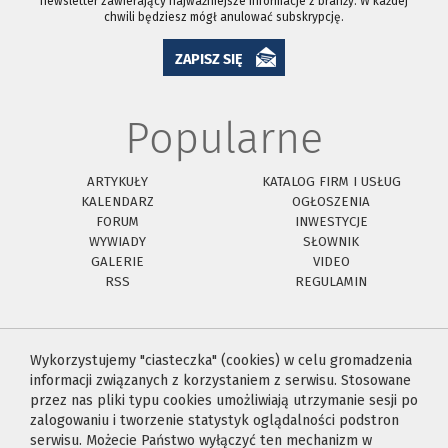
newsletter zawierający najważniejsze informacje z branży. W każdej
chwili będziesz mógł anulować subskrypcję.
ZAPISZ SIĘ
Popularne
ARTYKUŁY
KATALOG FIRM I USŁUG
KALENDARZ
OGŁOSZENIA
FORUM
INWESTYCJE
WYWIADY
SŁOWNIK
GALERIE
VIDEO
RSS
REGULAMIN
Wykorzystujemy "ciasteczka" (cookies) w celu gromadzenia
informacji związanych z korzystaniem z serwisu. Stosowane
przez nas pliki typu cookies umożliwiają utrzymanie sesji po
zalogowaniu i tworzenie statystyk oglądalności podstron
serwisu. Możecie Państwo wyłączyć ten mechanizm w