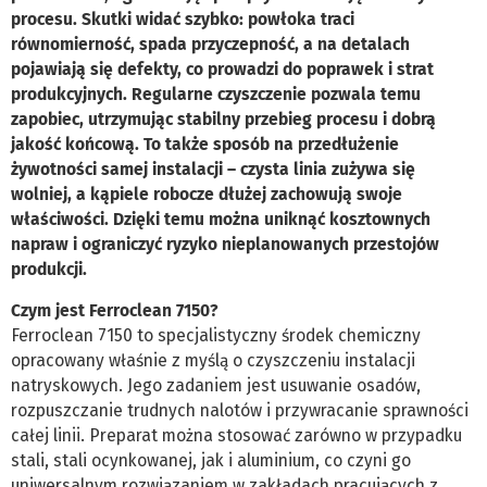
procesu. Skutki widać szybko: powłoka traci
równomierność, spada przyczepność, a na detalach
pojawiają się defekty, co prowadzi do poprawek i strat
produkcyjnych. Regularne czyszczenie pozwala temu
zapobiec, utrzymując stabilny przebieg procesu i dobrą
jakość końcową. To także sposób na przedłużenie
żywotności samej instalacji – czysta linia zużywa się
wolniej, a kąpiele robocze dłużej zachowują swoje
właściwości. Dzięki temu można uniknąć kosztownych
napraw i ograniczyć ryzyko nieplanowanych przestojów
produkcji.
Czym jest Ferroclean 7150?
Ferroclean 7150 to specjalistyczny środek chemiczny
opracowany właśnie z myślą o czyszczeniu instalacji
natryskowych. Jego zadaniem jest usuwanie osadów,
rozpuszczanie trudnych nalotów i przywracanie sprawności
całej linii. Preparat można stosować zarówno w przypadku
stali, stali ocynkowanej, jak i aluminium, co czyni go
uniwersalnym rozwiązaniem w zakładach pracujących z