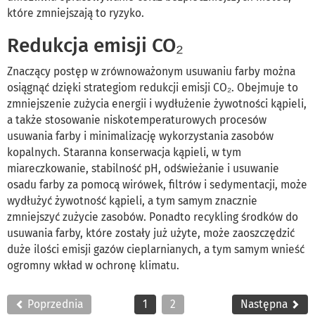
które zmniejszają to ryzyko.
Redukcja emisji CO₂
Znaczący postęp w zrównoważonym usuwaniu farby można
osiągnąć dzięki strategiom redukcji emisji CO₂. Obejmuje to
zmniejszenie zużycia energii i wydłużenie żywotności kąpieli,
a także stosowanie niskotemperaturowych procesów
usuwania farby i minimalizację wykorzystania zasobów
kopalnych. Staranna konserwacja kąpieli, w tym
miareczkowanie, stabilność pH, odświeżanie i usuwanie
osadu farby za pomocą wirówek, filtrów i sedymentacji, może
wydłużyć żywotność kąpieli, a tym samym znacznie
zmniejszyć zużycie zasobów. Ponadto recykling środków do
usuwania farby, które zostały już użyte, może zaoszczędzić
duże ilości emisji gazów cieplarnianych, a tym samym wnieść
ogromny wkład w ochronę klimatu.
Poprzednia
1
2
Następna