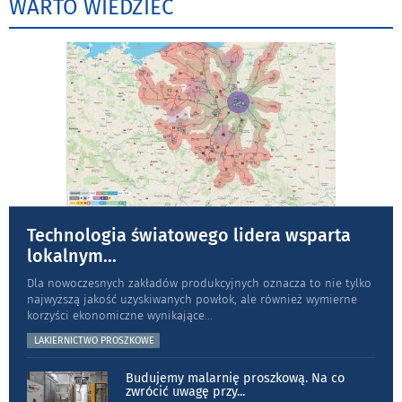
WARTO WIEDZIEĆ
Technologia światowego lidera wsparta
lokalnym
...
Dla nowoczesnych zakładów produkcyjnych oznacza to nie tylko
najwyższą jakość uzyskiwanych powłok, ale również wymierne
korzyści ekonomiczne wynikające
...
LAKIERNICTWO PROSZKOWE
Budujemy malarnię proszkową. Na co
zwrócić uwagę przy
...