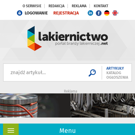
O SERWISIE
REDAKCJA
REKLAMA
KONTAKT
LOGOWANIE
REJESTRACJA
ARTYKUŁY
KATALOG
OGŁOSZENIA
Reklama
Menu
Rozwiń