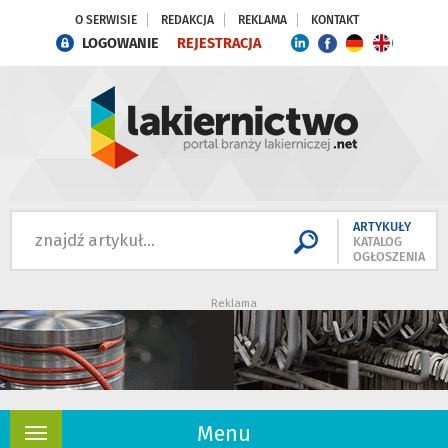
O SERWISIE
REDAKCJA
REKLAMA
KONTAKT
LOGOWANIE
REJESTRACJA
ARTYKUŁY
KATALOG
OGŁOSZENIA
Reklama
Menu
Rozwiń