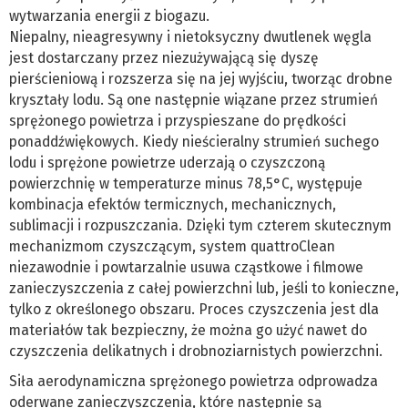
wytwarzania energii z biogazu.
Niepalny, nieagresywny i nietoksyczny dwutlenek węgla
jest dostarczany przez niezużywającą się dyszę
pierścieniową i rozszerza się na jej wyjściu, tworząc drobne
kryształy lodu. Są one następnie wiązane przez strumień
sprężonego powietrza i przyspieszane do prędkości
ponaddźwiękowych. Kiedy nieścieralny strumień suchego
lodu i sprężone powietrze uderzają o czyszczoną
powierzchnię w temperaturze minus 78,5°C, występuje
kombinacja efektów termicznych, mechanicznych,
sublimacji i rozpuszczania. Dzięki tym czterem skutecznym
mechanizmom czyszczącym, system quattroClean
niezawodnie i powtarzalnie usuwa cząstkowe i filmowe
zanieczyszczenia z całej powierzchni lub, jeśli to konieczne,
tylko z określonego obszaru. Proces czyszczenia jest dla
materiałów tak bezpieczny, że można go użyć nawet do
czyszczenia delikatnych i drobnoziarnistych powierzchni.
Siła aerodynamiczna sprężonego powietrza odprowadza
oderwane zanieczyszczenia, które następnie są