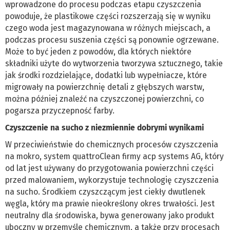
wprowadzone do procesu podczas etapu czyszczenia
powoduje, że plastikowe części rozszerzają się w wyniku
czego woda jest magazynowana w różnych miejscach, a
podczas procesu suszenia części są ponownie ogrzewane.
Może to być jeden z powodów, dla których niektóre
składniki użyte do wytworzenia tworzywa sztucznego, takie
jak środki rozdzielające, dodatki lub wypełniacze, które
migrowały na powierzchnię detali z głębszych warstw,
można później znaleźć na czyszczonej powierzchni, co
pogarsza przyczepność farby.
Czyszczenie na sucho z niezmiennie dobrymi wynikami
W przeciwieństwie do chemicznych procesów czyszczenia
na mokro, system quattroClean firmy acp systems AG, który
od lat jest używany do przygotowania powierzchni części
przed malowaniem, wykorzystuje technologię czyszczenia
na sucho. Środkiem czyszczącym jest ciekły dwutlenek
węgla, który ma prawie nieokreślony okres trwałości. Jest
neutralny dla środowiska, bywa generowany jako produkt
uboczny w przemyśle chemicznym, a także przy procesach