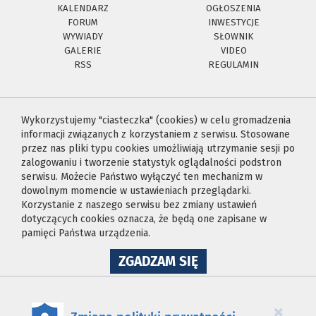
KALENDARZ
OGŁOSZENIA
FORUM
INWESTYCJE
WYWIADY
SŁOWNIK
GALERIE
VIDEO
RSS
REGULAMIN
Wykorzystujemy "ciasteczka" (cookies) w celu gromadzenia
informacji związanych z korzystaniem z serwisu. Stosowane
przez nas pliki typu cookies umożliwiają utrzymanie sesji po
zalogowaniu i tworzenie statystyk oglądalności podstron
serwisu. Możecie Państwo wyłączyć ten mechanizm w
dowolnym momencie w ustawieniach przeglądarki.
Korzystanie z naszego serwisu bez zmiany ustawień
dotyczących cookies oznacza, że będą one zapisane w
pamięci Państwa urządzenia.
NA
ZGADZAM SIĘ
WYKORZYSTANIE
PLIKÓW
COOKIES
×