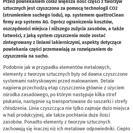
Przed powlekaniem coraz większa ilość części z tworzyw
sztucznych jest czyszczona za pomocą technologii CO2
(strumieniem suchego lodu), np. systemem quattroClean
firmy acp systems AG. Oprócz ograniczenia kosztów,
oszczędności miejsca i niższego zużycia zasobów, a także
łatwości, z jaką system czyszczenia może zostać
zintegrowany z liniami lakierniczymi, aspekty dotyczące
powlekania części przemawiają za rozwiązaniem do
czyszczenia na sucho.
Podobnie jak w przypadku elementów metalowych,
elementy z tworzyw sztucznych były od dawna czyszczone
systemami natryskowymi przed malowaniem. Detale
najpierw przechodzą etap czyszczenia głównie z użyciem
ośrodka zasadowego, po którym następuje kilka stref
płukania, następnie są transportowane do suszarki i strefy
chłodzenia. Linia czyszcząca nie tylko zajmuje dużo miejsca
w hali produkcyjnej, ale także pochłania duże ilości
zasobów. Ponadto elementy z tworzyw sztucznych
zachowują się inaczej niż ich metalowe odpowiedniki. Ciepło