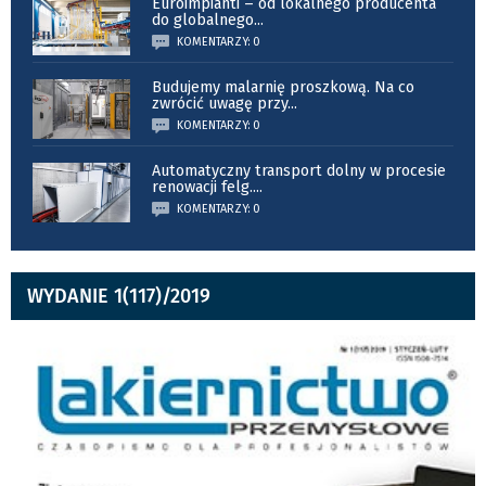
Euroimpianti – od lokalnego producenta
do globalnego
...
KOMENTARZY: 0
Budujemy malarnię proszkową. Na co
zwrócić uwagę przy
...
KOMENTARZY: 0
Automatyczny transport dolny w procesie
renowacji felg.
...
KOMENTARZY: 0
WYDANIE 1(117)/2019