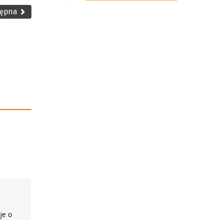
tępna
je o