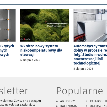
ukrytych
Wkrótce nowy system
Automatyczny tran
jnych
niskotemperaturowy dla
dolny w procesie r
kowych
elewacji
felg. Studium wdro
nowoczesnej linii
6 sierpnia 2026
technologicznej
5 sierpnia 2026
letter
Popularne
ewslettera. Zawsze na początku
ARTYKUŁY
KATALOG FI
asz newsletter zawierający
KALENDARZ
OGŁOSZENI