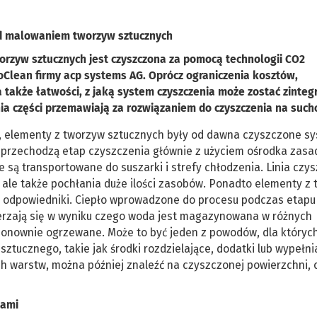
ed malowaniem tworzyw sztucznych
worzyw sztucznych jest czyszczona za pomocą technologii CO2
Clean firmy acp systems AG. Oprócz ograniczenia kosztów,
a także łatwości, z jaką system czyszczenia może zostać zinte
nia części przemawiają za rozwiązaniem do czyszczenia na such
 elementy z tworzyw sztucznych były od dawna czyszczone s
 przechodzą etap czyszczenia głównie z użyciem ośrodka zas
e są transportowane do suszarki i strefy chłodzenia. Linia czy
j, ale także pochłania duże ilości zasobów. Ponadto elementy z
we odpowiedniki. Ciepło wprowadzone do procesu podczas etapu
zerzają się w wyniku czego woda jest magazynowana w różnych
ponownie ogrzewane. Może to być jeden z powodów, dla któryc
ztucznego, takie jak środki rozdzielające, dodatki lub wypełni
ch warstw, można później znaleźć na czyszczonej powierzchni, 
kami