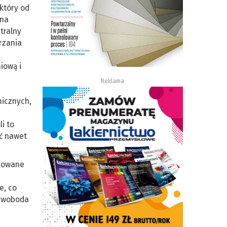
który od
 na
tralny
rzania
iową i
Reklama
micznych,
i to
yć nawet
ahowane
e, co
 swoboda