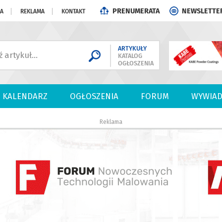
PRENUMERATA
NEWSLETTE
JA
REKLAMA
KONTAKT
ARTYKUŁY
KATALOG
OGŁOSZENIA
KALENDARZ
OGŁOSZENIA
FORUM
WYWIAD
Reklama