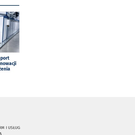
sport
enowacji
żenia
RM I USŁUG
A