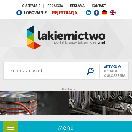
O SERWISIE
REDAKCJA
REKLAMA
KONTAKT
LOGOWANIE
REJESTRACJA
ARTYKUŁY
KATALOG
OGŁOSZENIA
Reklama
Menu
Rozwiń