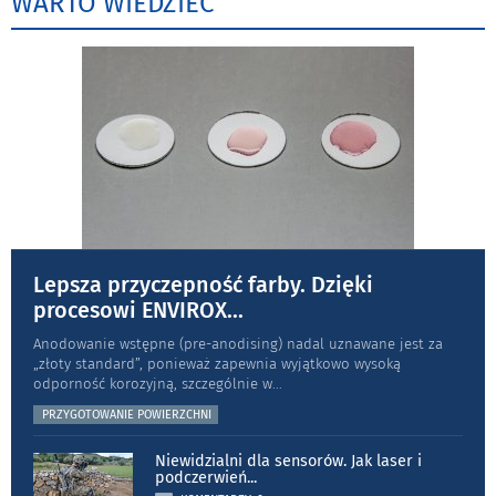
WARTO WIEDZIEĆ
Lepsza przyczepność farby. Dzięki
procesowi ENVIROX
...
Anodowanie wstępne (pre-anodising) nadal uznawane jest za
„złoty standard”, ponieważ zapewnia wyjątkowo wysoką
odporność koro­zyjną, szczególnie w
...
PRZYGOTOWANIE POWIERZCHNI
Niewidzialni dla sensorów. Jak laser i
podczerwień
...