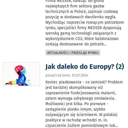
Firma MESSER, należąc do grona
największych firm sektora gazów
technicznych w Polsce, zajmuje czołową
pozycję w dostawach dwutlenku węgla.
Wychodząc naprzeciw rosnącym potrzebom
rynku, specjaliści firmy MESSER dysponują
szeroką gamą technologii związanych z
wykorzystaniem CO2, które każdorazowo
zostają dostosowane do potrzeb
...
AKTUALNOŚCI I PRZEGLĄD RYNKU
Jak daleko do Europy? (2)
ponad rok temu 01.01.2004
Koniec piaskowania - co zamiast? Problem
jest bardziej skomplikowany niż
usprawnienie funkcjonowania malarni,
zatem wymaga odrębnego omówienia.
Możliwości jest kilka. Po pierwsze -
zastąpienie piasku innym, szybko
zużywającym się ścierniwem. W polskiej
praktyce w rachubę wchodzi m. in.
czyszczenie żużlem pomiedziowym lub
...