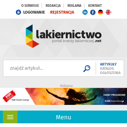
O SERWISIE
REDAKCJA
REKLAMA
KONTAKT
LOGOWANIE
REJESTRACJA
ARTYKUŁY
KATALOG
OGŁOSZENIA
Reklama
Menu
Rozwiń
nawigację