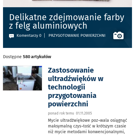
Delikatne zdejmowanie farby
z felg aluminiowych
Komentarzy 0
PRZYGOTOWANIE POWIERZCHNI
Dostępne
580 artykułów
Zastosowanie
ultradźwięków w
technologii
przygotowania
powierzchni
ponad rok temu 01.11.2005
Mycie ultradźwiękowe poz¬wala osiągnąć
maksymalną czys¬tość w krótszym czasie
niż mycie metodami konwencjonalnymi,