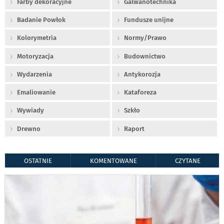
Farby dekoracyjne
Galwanotechnika
Badanie Powłok
Fundusze unijne
Kolorymetria
Normy/Prawo
Motoryzacja
Budownictwo
Wydarzenia
Antykorozja
Emaliowanie
Kataforeza
Wywiady
Szkło
Drewno
Raport
OSTATNIE
KOMENTOWANE
CZYTANE