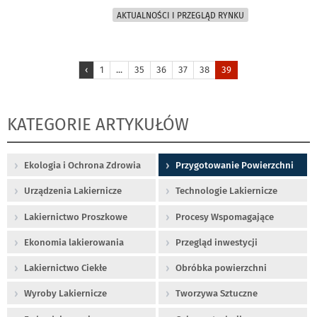
AKTUALNOŚCI I PRZEGLĄD RYNKU
‹
1
...
35
36
37
38
39
KATEGORIE ARTYKUŁÓW
Ekologia i Ochrona Zdrowia
Przygotowanie Powierzchni
Urządzenia Lakiernicze
Technologie Lakiernicze
Lakiernictwo Proszkowe
Procesy Wspomagające
Ekonomia lakierowania
Przegląd inwestycji
Lakiernictwo Ciekłe
Obróbka powierzchni
Wyroby Lakiernicze
Tworzywa Sztuczne