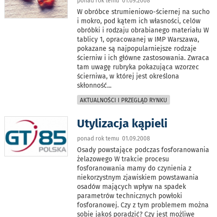
ponad rok temu 01.09.2008
W obróbce strumieniowo-ściernej na sucho
i mokro, pod kątem ich własności, celów
obróbki i rodzaju obrabianego materiału W
tablicy 1, opracowanej w IMP Warszawa,
pokazane są najpopularniejsze rodzaje
ścierniw i ich główne zastosowania. Zwraca
tam uwagę rubryka pokazująca wzorzec
ścierniwa, w której jest określona
skłonność
...
AKTUALNOŚCI I PRZEGLĄD RYNKU
Utylizacja kąpieli
ponad rok temu 01.09.2008
Osady powstające podczas fosforanowania
żelazowego W trakcie procesu
fosforanowania mamy do czynienia z
niekorzystnym zjawiskiem powstawania
osadów mających wpływ na spadek
parametrów technicznych powłoki
fosforanowej. Czy z tym problemem można
sobie jakoś poradzić? Czy jest możliwe