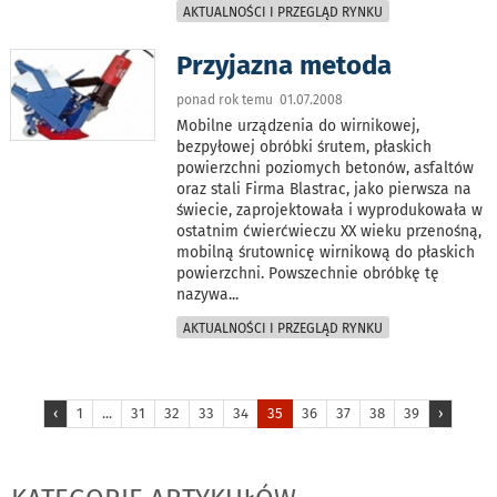
AKTUALNOŚCI I PRZEGLĄD RYNKU
Przyjazna metoda
ponad rok temu 01.07.2008
Mobilne urządzenia do wirnikowej,
bezpyłowej obróbki śrutem, płaskich
powierzchni poziomych betonów, asfaltów
oraz stali Firma Blastrac, jako pierwsza na
świecie, zaprojektowała i wyprodukowała w
ostatnim ćwierćwieczu XX wieku przenośną,
mobilną śrutownicę wirnikową do płaskich
powierzchni. Powszechnie obróbkę tę
nazywa
...
AKTUALNOŚCI I PRZEGLĄD RYNKU
‹
1
...
31
32
33
34
35
36
37
38
39
›