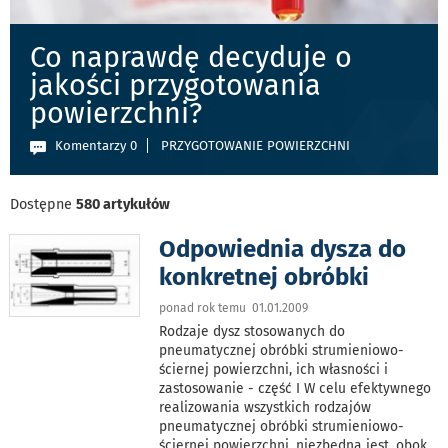
Co naprawdę decyduje o
jakości przygotowania
powierzchni?
Komentarzy 0
PRZYGOTOWANIE POWIERZCHNI
Dostępne
580 artykułów
Odpowiednia dysza do
konkretnej obróbki
ponad rok temu 01.01.2009
Rodzaje dysz stosowanych do
pneumatycznej obróbki strumieniowo-
ściernej powierzchni, ich własności i
zastosowanie - część I W celu efektywnego
realizowania wszystkich rodzajów
pneumatycznej obróbki strumieniowo-
ściernej powierzchni, niezbędna jest, obok