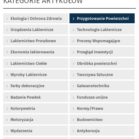
KATEGORIE ARTYKUŁÓW
Ekologia i Ochrona Zdrowia
Przygotowanie Powierzchni
Urządzenia Lakiernicze
Technologie Lakiernicze
Lakiernictwo Proszkowe
Procesy Wspomagające
Ekonomia lakierowania
Przegląd inwestycji
Lakiernictwo Ciekłe
Obróbka powierzchni
Wyroby Lakiernicze
Tworzywa Sztuczne
Farby dekoracyjne
Galwanotechnika
Badanie Powłok
Fundusze unijne
Kolorymetria
Normy/Prawo
Motoryzacja
Budownictwo
Wydarzenia
Antykorozja