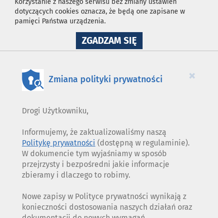
Korzystanie z naszego serwisu bez zmiany ustawień
dotyczących cookies oznacza, że będą one zapisane w
pamięci Państwa urządzenia.
NA
ZGADZAM SIĘ
WYKORZYSTANIE
PLIKÓW
COOKIES
×
Zmiana polityki prywatności
Drogi Użytkowniku,
Informujemy, że zaktualizowaliśmy naszą
Politykę prywatności
(dostępną w regulaminie).
W dokumencie tym wyjaśniamy w sposób
przejrzysty i bezpośredni jakie informacje
zbieramy i dlaczego to robimy.
Nowe zapisy w Polityce prywatności wynikają z
konieczności dostosowania naszych działań oraz
dokumentacji do nowych wymagań