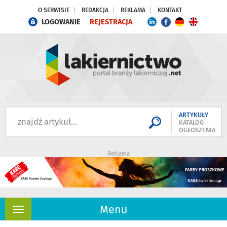
O SERWISIE
REDAKCJA
REKLAMA
KONTAKT
LOGOWANIE
REJESTRACJA
ARTYKUŁY
KATALOG
OGŁOSZENIA
Reklama
Menu
Rozwiń
nawigację