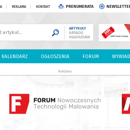
PRENUMERATA
NEWSLETTE
JA
REKLAMA
KONTAKT
ARTYKUŁY
KATALOG
OGŁOSZENIA
KALENDARZ
OGŁOSZENIA
FORUM
WYWIAD
Reklama