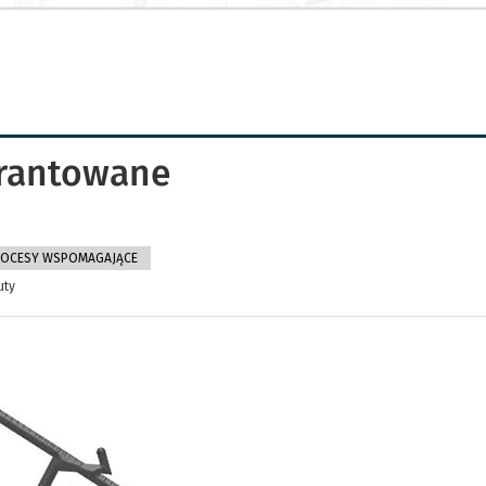
arantowane
ROCESY WSPOMAGAJĄCE
uty