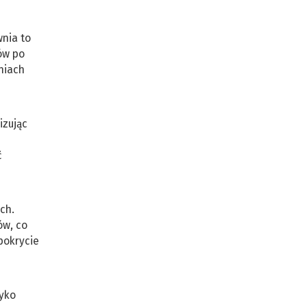
wnia to
ów po
niach
izując
ć
ch.
ów, co
pokrycie
zyko