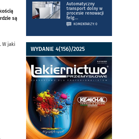
Automatyczny
transport dolny w
kością
procesie renowacji
rdzie są
felg.
...
KOMENTARZY: 0
 W jaki
WYDANIE 4(156)/2025