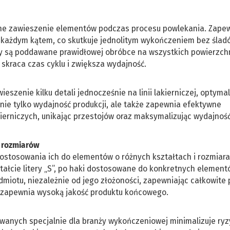
bilne zawieszenie elementów podczas procesu powlekania. Zape
d każdym kątem, co skutkuje jednolitym wykończeniem bez ślad
ty są poddawane prawidłowej obróbce na wszystkich powierzch
 skraca czas cyklu i zwiększa wydajność.
zenie kilku detali jednocześnie na linii lakierniczej, optymal
nie tylko wydajność produkcji, ale także zapewnia efektywne
kierniczych, unikając przestojów oraz maksymalizując wydajnoś
i rozmiarów
dostosowania ich do elementów o różnych kształtach i rozmiara
tałcie litery „S”, po haki dostosowane do konkretnych element
iotu, niezależnie od jego złożoności, zapewniając całkowite 
i zapewnia wysoką jakość produktu końcowego.
wanych specjalnie dla branży wykończeniowej minimalizuje ry