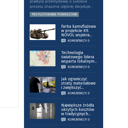
praktyce przemysłowej o sukcesie
procesu znacznie częściej decyduje
...
PRZYGOTOWANIE POWIERZCHNI
Farba kamuflażowa
w projekcie K9.
NOVOL wspiera
...
KOMENTARZY: 0
Technologia
światowego lidera
wsparta lokalnym
...
KOMENTARZY: 0
Jak ograniczyć
straty materiałowe
i zwiększyć
...
KOMENTARZY: 0
Największe źródła
ukrytych kosztów
w tradycyjnych
...
KOMENTARZY: 0