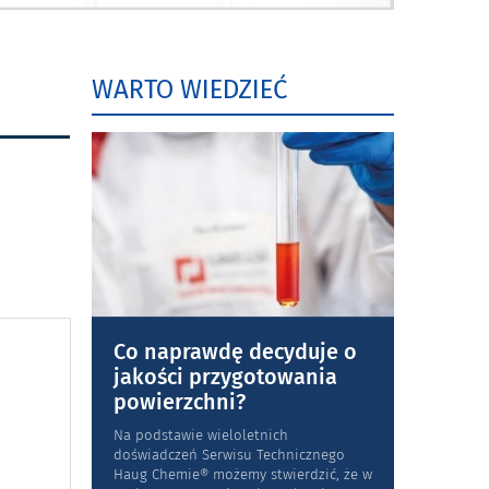
WARTO WIEDZIEĆ
Co naprawdę decyduje o
jakości przygotowania
powierzchni?
Na podstawie wieloletnich
doświadczeń Serwisu Technicznego
Haug Chemie® możemy stwierdzić, że w