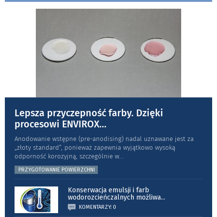
Lepsza przyczepność farby. Dzięki
procesowi ENVIROX
...
Anodowanie wstępne (pre-anodising) nadal uznawane jest za
„złoty standard”, ponieważ zapewnia wyjątkowo wysoką
odporność koro­zyjną, szczególnie w
...
PRZYGOTOWANIE POWIERZCHNI
Konserwacja emulsji i farb
wodorozcieńczalnych możliwa
...
KOMENTARZY: 0