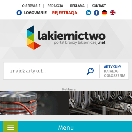
O SERWISIE
REDAKCJA
REKLAMA
KONTAKT
LOGOWANIE
REJESTRACJA
ARTYKUŁY
KATALOG
OGŁOSZENIA
Reklama
Menu
Rozwiń