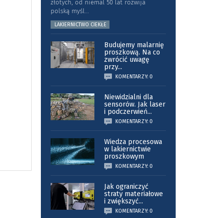
złotych, od niemal 50 lat rozwija
polską myśl
...
LAKIERNICTWO CIEKŁE
Budujemy malarnię
proszkową. Na co
zwrócić uwagę
przy
...
KOMENTARZY: 0
Niewidzialni dla
sensorów. Jak laser
i podczerwień
...
KOMENTARZY: 0
Wiedza procesowa
w lakiernictwie
proszkowym
KOMENTARZY: 0
Jak ograniczyć
straty materiałowe
i zwiększyć
...
KOMENTARZY: 0