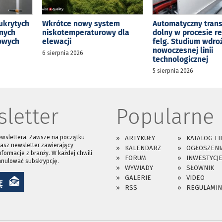
ukrytych
Wkrótce nowy system
Automatyczny tran
jnych
niskotemperaturowy dla
dolny w procesie r
kowych
elewacji
felg. Studium wdro
nowoczesnej linii
6 sierpnia 2026
technologicznej
5 sierpnia 2026
letter
Popularne
ewslettera. Zawsze na początku
ARTYKUŁY
KATALOG FI
asz newsletter zawierający
KALENDARZ
OGŁOSZENI
nformacje z branży. W każdej chwili
FORUM
INWESTYCJ
anulować subskrypcję.
WYWIADY
SŁOWNIK
GALERIE
VIDEO
Ę
RSS
REGULAMIN