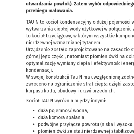
utwardzania powłok). Zatem wybór odpowiedniego k
przebiegu malowania.
TAU N to kocioł kondensacyjny o dużej pojemości w
wytwarzania ciepłej wody użytkowej w połączeniu 
to kocioł trzyciągowy, w którym wszystkie kompon
nierdzewnej wzmacnianej tytanem.
Urządzenie zostało zaprojektowane na zasadzie st
górnej jego części, natomiast płomieniówki na dol
optymalizację wymiany ciepła i efektywności ener
kondensacji.
W swojej konstrukcji Tau N ma uwzględnioną zdol
zwrócono na ograniczenie strat ciepła dzięki zasto
korpusu kotła, obudowy i drzwi przednich.
Kocioł TAU N wyróżnia między innymi:
duża pojemność wodna,
duża komora spalania,
podwójne przyłącze powrotu (niska i wysoka 
płomieniówki ze stali nierdzewnej stabilizo