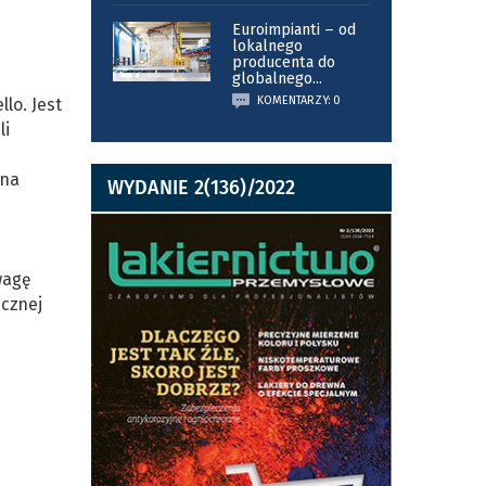
Euroimpianti – od
lokalnego
producenta do
i
globalnego
...
KOMENTARZY: 0
lo. Jest
li
 na
WYDANIE 2(136)/2022
wagę
icznej