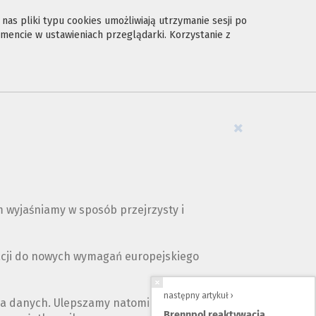
as pliki typu cookies umożliwiają utrzymanie sesji po
encie w ustawieniach przeglądarki. Korzystanie z
×
 wyjaśniamy w sposób przejrzysty i
acji do nowych wymagań europejskiego
następny artykuł ›
ia danych. Ulepszamy natomiast opis naszych
Brennpol reaktywacja