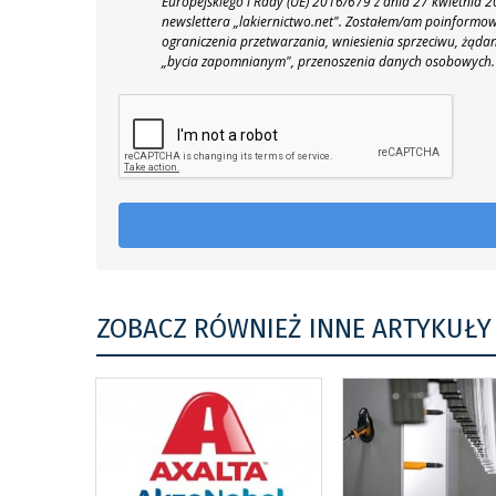
Europejskiego i Rady (UE) 2016/679 z dnia 27 kwietnia
newslettera „lakiernictwo.net".
Zostałem/am poinformowan
ograniczenia przetwarzania, wniesienia sprzeciwu, żąda
„bycia zapomnianym", przenoszenia danych osobowych.
ZOBACZ RÓWNIEŻ INNE ARTYKUŁY