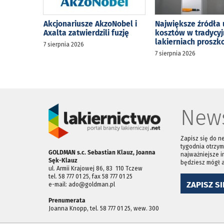
Akcjonariusze AkzoNobel i
Największe źródła 
Axalta zatwierdzili fuzję
kosztów w tradycy
lakierniach prosz
7 sierpnia 2026
7 sierpnia 2026
News
Zapisz się do n
tygodnia otrzym
GOLDMAN s.c. Sebastian Klauz, Joanna
najważniejsze i
Sęk-Klauz
będziesz mógł 
ul. Armii Krajowej 86, 83 ­ 110 Tczew
tel. 58 777 01 25, fax 58 777 01 25
ZAPISZ SI
e-mail: ado@goldman.pl
Prenumerata
Joanna Knopp, tel. 58 777 01 25, wew. 300