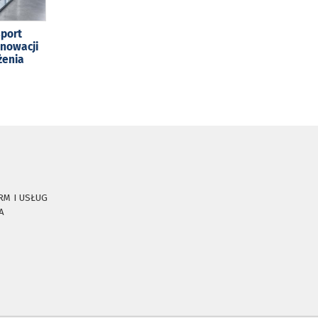
sport
enowacji
żenia
RM I USŁUG
A
E