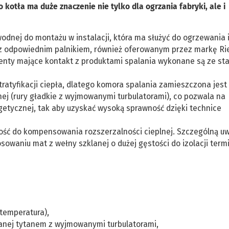
otła ma duże znaczenie nie tylko dla ogrzania fabryki, ale i
odnej do montażu w instalacji, która ma służyć do ogrzewania 
z odpowiednim palnikiem, również oferowanym przez markę Riel
enty mające kontakt z produktami spalania wykonane są ze sta
ratyfikacji ciepła, dlatego komora spalania zamieszczona jest
nej (rury gładkie z wyjmowanymi turbulatorami), co pozwala na
getycznej, tak aby uzyskać wysoką sprawność dzięki technice
ność do kompensowania rozszerzalności cieplnej. Szczególną u
sowaniu mat z wełny szklanej o dużej gęstości do izolacji term
temperatura),
wanej tytanem z wyjmowanymi turbulatorami,