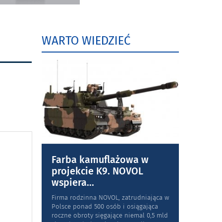
WARTO WIEDZIEĆ
Farba kamuflażowa w
projekcie K9. NOVOL
wspiera
...
Firma rodzinna NOVOL, zatrudniająca w
Polsce ponad 500 osób i osiągająca
roczne obroty sięgające niemal 0,5 mld