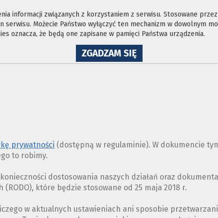
ia informacji związanych z korzystaniem z serwisu. Stosowane przez n
ron serwisu. Możecie Państwo wyłączyć ten mechanizm w dowolnym mom
es oznacza, że będą one zapisane w pamięci Państwa urządzenia.
NA
ZGADZAM SIĘ
WYKORZYSTANIE
PLIKÓW
COOKIES
ykę prywatności
(dostępną w regulaminie). W dokumencie tym
ego to robimy.
z konieczności dostosowania naszych działań oraz dokument
(RODO), które będzie stosowane od 25 maja 2018 r.
iczego w aktualnych ustawieniach ani sposobie przetwarzan