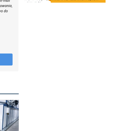
 e-mail
towania,
wo do