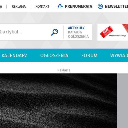
PRENUMERATA
NEWSLETTE
JA
REKLAMA
KONTAKT
ARTYKUŁY
KATALOG
OGŁOSZENIA
KALENDARZ
OGŁOSZENIA
FORUM
WYWIAD
Reklama