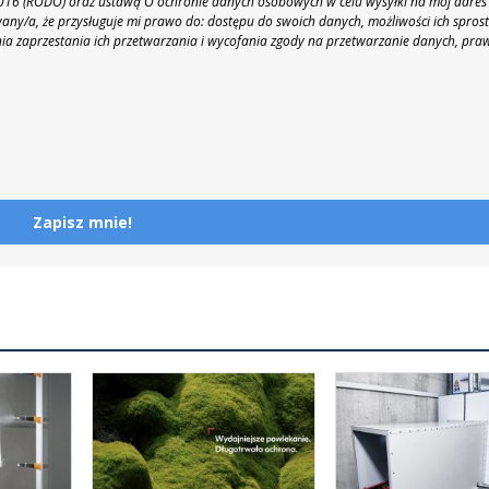
 2016 (RODO) oraz ustawą O ochronie danych osobowych w celu wysyłki na mój adres
y/a, że przysługuje mi prawo do: dostępu do swoich danych, możliwości ich spros
nia zaprzestania ich przetwarzania i wycofania zgody na przetwarzanie danych, pra
Zapisz mnie!