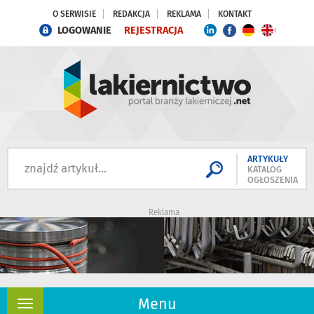
O SERWISIE
REDAKCJA
REKLAMA
KONTAKT
LOGOWANIE
REJESTRACJA
ARTYKUŁY
KATALOG
OGŁOSZENIA
Reklama
Menu
Rozwiń