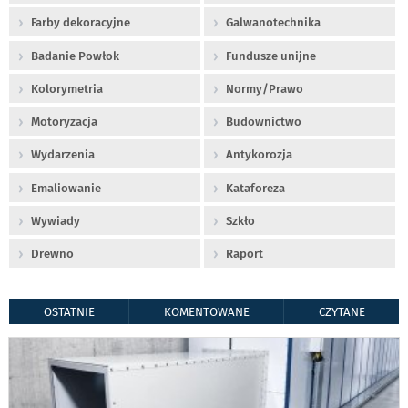
Farby dekoracyjne
Galwanotechnika
Badanie Powłok
Fundusze unijne
Kolorymetria
Normy/Prawo
Motoryzacja
Budownictwo
Wydarzenia
Antykorozja
Emaliowanie
Kataforeza
Wywiady
Szkło
Drewno
Raport
OSTATNIE
KOMENTOWANE
CZYTANE