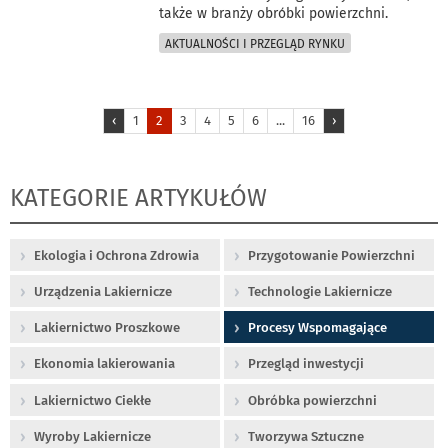
także w branży obróbki powierzchni.
AKTUALNOŚCI I PRZEGLĄD RYNKU
‹
1
2
3
4
5
6
...
16
›
KATEGORIE ARTYKUŁÓW
Ekologia i Ochrona Zdrowia
Przygotowanie Powierzchni
Urządzenia Lakiernicze
Technologie Lakiernicze
Lakiernictwo Proszkowe
Procesy Wspomagające
Ekonomia lakierowania
Przegląd inwestycji
Lakiernictwo Ciekłe
Obróbka powierzchni
Wyroby Lakiernicze
Tworzywa Sztuczne