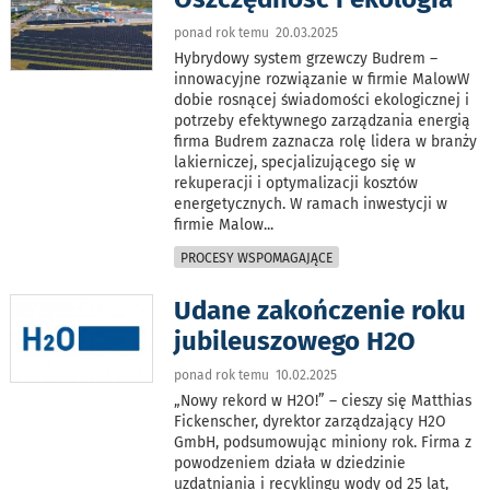
ponad rok temu 20.03.2025
Hybrydowy system grzewczy Budrem –
innowacyjne rozwiązanie w firmie MalowW
dobie rosnącej świadomości ekologicznej i
potrzeby efektywnego zarządzania energią
firma Budrem zaznacza rolę lidera w branży
lakierniczej, specjalizującego się w
rekuperacji i optymalizacji kosztów
energetycznych. W ramach inwestycji w
firmie Malow
...
PROCESY WSPOMAGAJĄCE
Udane zakończenie roku
jubileuszowego H2O
ponad rok temu 10.02.2025
„Nowy rekord w H2O!” – cieszy się Matthias
Fickenscher, dyrektor zarządzający H2O
GmbH, podsumowując miniony rok. Firma z
powodzeniem działa w dziedzinie
uzdatniania i recyklingu wody od 25 lat,