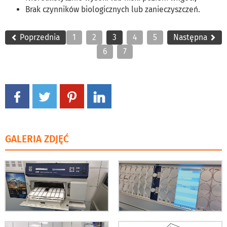
Brak czynników biologicznych lub zanieczyszczeń.
Poprzednia
1
2
3
4
5
Następna
6
7
GALERIA ZDJĘĆ