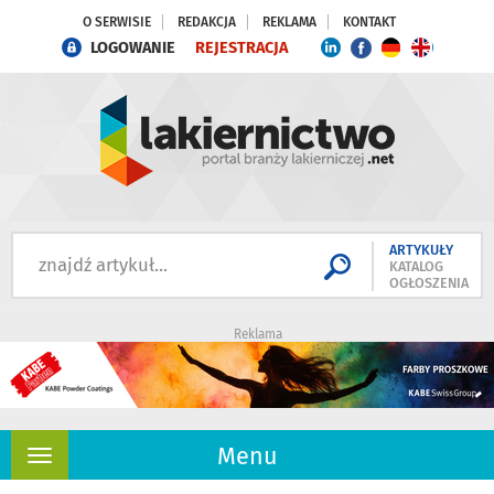
O SERWISIE
REDAKCJA
REKLAMA
KONTAKT
LOGOWANIE
REJESTRACJA
ARTYKUŁY
KATALOG
OGŁOSZENIA
Reklama
Menu
Rozwiń
nawigację