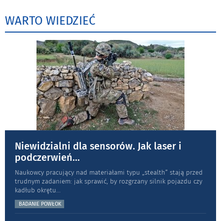
WARTO WIEDZIEĆ
Niewidzialni dla sensorów. Jak laser i
podczerwień
...
Naukowcy pracujący nad materiałami typu „stea­lth” stają przed
trudnym zadaniem: jak sprawić, by rozgrzany silnik pojazdu czy
kadłub okrętu
...
BADANIE POWŁOK