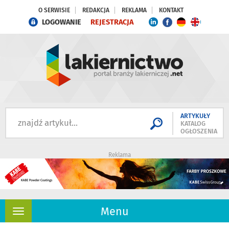
O SERWISIE
REDAKCJA
REKLAMA
KONTAKT
LOGOWANIE
REJESTRACJA
ARTYKUŁY
KATALOG
OGŁOSZENIA
Reklama
Menu
Rozwiń
nawigację