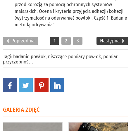
przed korozją za pomocą ochronnych systemów
malarskich. Ocena i kryteria przyjęcia adhezji/kohezji
(wytrzymałość na oderwanie) powłoki. Część 1: Badanie
metodą odrywania”
Poprzednia
1
2
3
Następna
Tagi:
badanie powłok
,
niszczące pomiary powłok
,
pomiar
przyczepności
,
GALERIA ZDJĘĆ