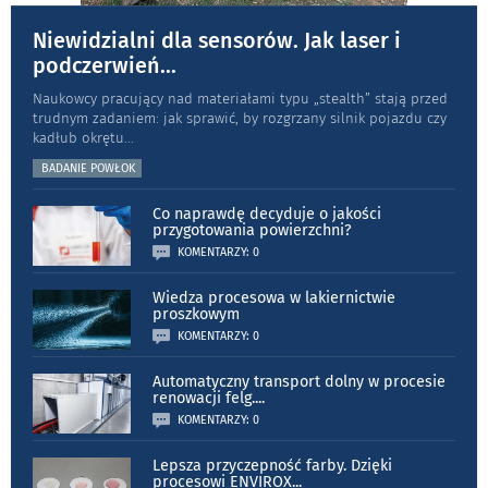
Niewidzialni dla sensorów. Jak laser i
podczerwień
...
Naukowcy pracujący nad materiałami typu „stea­lth” stają przed
trudnym zadaniem: jak sprawić, by rozgrzany silnik pojazdu czy
kadłub okrętu
...
BADANIE POWŁOK
Co naprawdę decyduje o jakości
przygotowania powierzchni?
KOMENTARZY: 0
Wiedza procesowa w lakiernictwie
proszkowym
KOMENTARZY: 0
Automatyczny transport dolny w procesie
renowacji felg.
...
KOMENTARZY: 0
Lepsza przyczepność farby. Dzięki
procesowi ENVIROX
...