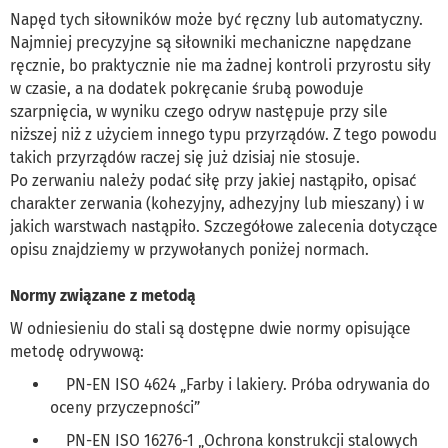
Napęd tych siłowników może być ręczny lub automatyczny.
Najmniej precyzyjne są siłowniki mechaniczne napędzane
ręcznie, bo praktycznie nie ma żadnej kontroli przyrostu siły
w czasie, a na dodatek pokręcanie śrubą powoduje
szarpnięcia, w wyniku czego odryw następuje przy sile
niższej niż z użyciem innego typu przyrządów. Z tego powodu
takich przyrządów raczej się już dzisiaj nie stosuje.
Po zerwaniu należy podać siłę przy jakiej nastąpiło, opisać
charakter zerwania (kohezyjny, adhezyjny lub mieszany) i w
jakich warstwach nastąpiło. Szczegółowe zalecenia dotyczące
opisu znajdziemy w przywołanych poniżej normach.
Normy związane z metodą
W odniesieniu do stali są dostępne dwie normy opisujące
metodę odrywową:
PN-EN ISO 4624 „Farby i lakiery. Próba odrywania do
oceny przyczepności”
PN-EN ISO 16276-1 „Ochrona konstrukcji stalowych