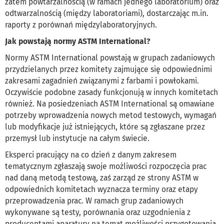
zatem powtarzalnością (w ramach jednego laboratorium) oraz
odtwarzalnością (między laboratoriami), dostarczając m.in.
raporty z porównań międzylaboratoryjnych.
Jak powstają normy ASTM International?
Normy ASTM International powstają w grupach zadaniowych
przydzielanych przez komitety zajmujące się odpowiednimi
zakresami zagadnień związanymi z farbami i powłokami.
Oczywiście podobne zasady funkcjonują w innych komitetach
również. Na posiedzeniach ASTM International są omawiane
potrzeby wprowadzenia nowych metod testowych, wymagań
lub modyfikacje już istniejących, które są zgłaszane przez
przemysł lub instytucje na całym świecie.
Eksperci pracujący na co dzień z danym zakresem
tematycznym zgłaszają swoje możliwości rozpoczęcia prac
nad daną metodą testową, zaś zarząd ze strony ASTM w
odpowiednich komitetach wyznacza terminy oraz etapy
przeprowadzenia prac. W ramach grup zadaniowych
wykonywane są testy, porównania oraz uzgodnienia z
producentami aparatury na temat możliwości przygotowania