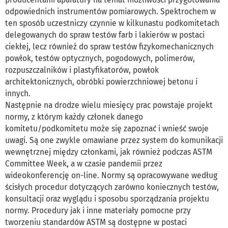
odpowiednich instrumentów pomiarowych. Spektrochem w
ten sposób uczestniczy czynnie w kilkunastu podkomitetach
delegowanych do spraw testów farb i lakierów w postaci
ciekłej, lecz również do spraw testów fizykomechanicznych
powłok, testów optycznych, pogodowych, polimerów,
rozpuszczalników i plastyfikatorów, powłok
architektonicznych, obróbki powierzchniowej betonu i
innych.
Następnie na drodze wielu miesięcy prac powstaje projekt
normy, z którym każdy członek danego
komitetu/podkomitetu może się zapoznać i wnieść swoje
uwagi. Są one zwykle omawiane przez system do komunikacji
wewnętrznej między członkami, jak również podczas ASTM
Committee Week, a w czasie pandemii przez
wideokonferencję on-line. Normy są opracowywane według
ścisłych procedur dotyczących zarówno koniecznych testów,
konsultacji oraz wyglądu i sposobu sporządzania projektu
normy. Procedury jak i inne materiały pomocne przy
tworzeniu standardów ASTM są dostępne w postaci