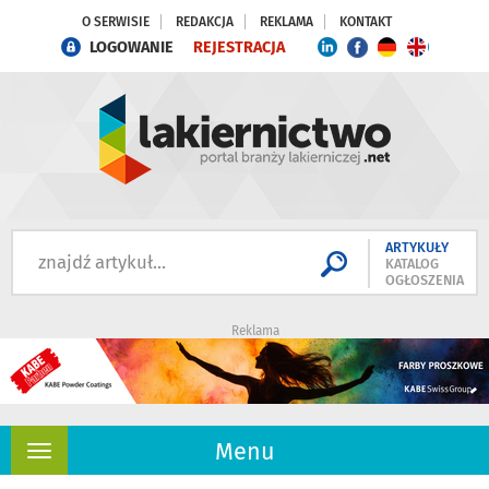
O SERWISIE
REDAKCJA
REKLAMA
KONTAKT
LOGOWANIE
REJESTRACJA
ARTYKUŁY
KATALOG
OGŁOSZENIA
Reklama
Menu
Rozwiń
nawigację