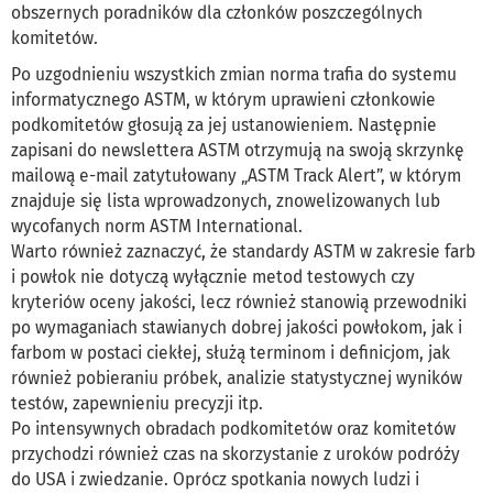
obszernych poradników dla członków poszczególnych
komitetów.
Po uzgodnieniu wszystkich zmian norma trafia do systemu
informatycznego ASTM, w którym uprawieni członkowie
podkomitetów głosują za jej ustanowieniem. Następnie
zapisani do news­lettera ASTM otrzymują na swoją skrzynkę
mailową e-mail zatytułowany „ASTM Track Alert”, w którym
znajduje się lista wprowadzonych, znowelizowanych lub
wycofanych norm ASTM International.
Warto również zaznaczyć, że standardy ASTM w zakresie farb
i powłok nie dotyczą wyłącznie metod testowych czy
kryteriów oceny jakości, lecz również stanowią przewodniki
po wymaganiach stawianych dobrej jakości powłokom, jak i
farbom w postaci ciekłej, służą terminom i definicjom, jak
również pobieraniu próbek, analizie statystycznej wyników
testów, zapewnieniu precyzji itp.
Po intensywnych obradach podkomitetów oraz komitetów
przychodzi również czas na skorzystanie z uroków podróży
do USA i zwiedzanie. Oprócz spotkania nowych ludzi i