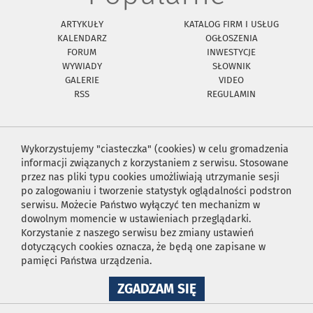
ARTYKUŁY
KATALOG FIRM I USŁUG
KALENDARZ
OGŁOSZENIA
FORUM
INWESTYCJE
WYWIADY
SŁOWNIK
GALERIE
VIDEO
RSS
REGULAMIN
Wykorzystujemy "ciasteczka" (cookies) w celu gromadzenia
informacji związanych z korzystaniem z serwisu. Stosowane
przez nas pliki typu cookies umożliwiają utrzymanie sesji
po zalogowaniu i tworzenie statystyk oglądalności podstron
serwisu. Możecie Państwo wyłączyć ten mechanizm w
dowolnym momencie w ustawieniach przeglądarki.
Korzystanie z naszego serwisu bez zmiany ustawień
dotyczących cookies oznacza, że będą one zapisane w
pamięci Państwa urządzenia.
NA
ZGADZAM SIĘ
WYKORZYSTANIE
PLIKÓW