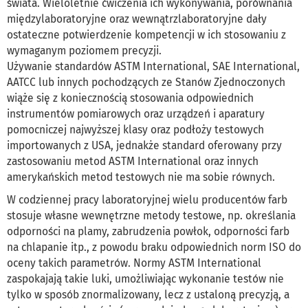
świata. Wieloletnie ćwiczenia ich wykonywania, porównania
międzylaboratoryjne oraz wewnątrzlaboratoryjne dały
ostateczne potwierdzenie kompetencji w ich stosowaniu z
wymaganym poziomem precyzji.
Używanie standardów ASTM International, SAE International,
AATCC lub innych pochodzących ze Stanów Zjednoczonych
wiąże się z koniecznością stosowania odpowiednich
instrumentów pomiarowych oraz urządzeń i aparatury
pomocniczej najwyższej klasy oraz podłoży testowych
importowanych z USA, jednakże standard oferowany przy
zastosowaniu metod ASTM International oraz innych
amerykańskich metod testowych nie ma sobie równych.
W codziennej pracy laboratoryjnej wielu producentów farb
stosuje własne wewnętrzne metody testowe, np. określania
odporności na plamy, zabrudzenia powłok, odporności farb
na chlapanie itp., z powodu braku odpowiednich norm ISO do
oceny takich parametrów. Normy ASTM International
zaspokajają takie luki, umożliwiając wykonanie testów nie
tylko w sposób znormalizowany, lecz z ustaloną precyzją, a