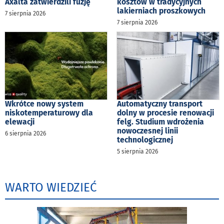
Axalta zatwierdzili fuzję
kosztów w tradycyjnych
lakierniach proszkowych
7 sierpnia 2026
7 sierpnia 2026
Wkrótce nowy system
Automatyczny transport
niskotemperaturowy dla
dolny w procesie renowacji
elewacji
felg. Studium wdrożenia
nowoczesnej linii
6 sierpnia 2026
technologicznej
5 sierpnia 2026
WARTO WIEDZIEĆ