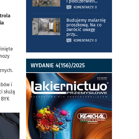
i podczerwień
...
KOMENTARZY: 0
trola
Budujemy malarnię
ia
proszkową. Na co
zwrócić uwagę
przy
...
KOMENTARZY: 0
inięte
gnozy
WYDANIE 4(156)/2025
znych.
ubów i
i służą
y BYK