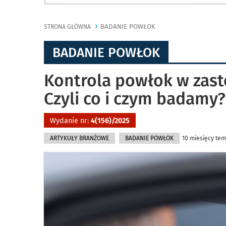
BADANIE POWŁOK
STRONA GŁÓWNA
BADANIE POWŁOK
Kontrola powłok w zas
Czyli co i czym badamy?
Wydanie nr:
4(156)/2025
ARTYKUŁY BRANŻOWE
BADANIE POWŁOK
10 miesięcy tem