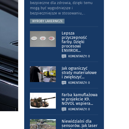
bezpieczne dla zdrowia, dzięki temu
mogą być wygodniejsze i
bezpieczniejsze w stosowaniu,
...
WYROBY LAKIERNICZE
Lepsza
przyczepność
farby. Dzięki
procesowi
ENVIROX
...
KOMENTARZY: 0
Jak ograniczyć
straty materiałowe
i zwiększyć
...
KOMENTARZY: 0
Farba kamuflażowa
w projekcie K9.
NOVOL wspiera
...
KOMENTARZY: 0
Niewidzialni dla
sensorów. Jak laser