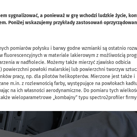
m sygnalizować, a ponieważ w grę wchodzi ludzkie życie, kon
tetem. Poniżej wskazujemy przykłady zastosowań oprzyrządowan
ych pomiarów połysku i barwy godne wzmianki są ostatnio rozw
ów fluorescencyjnych w materiale lakierowym z możliwością pro
arzenia w nadfiolecie. Możemy także mierzyć zjawisko odbicia
ę) powierzchni powłoki malarskiej lub powierzchni tworzyw sztuc
ów pracy, np. dla pilotów helikopterów. Mierzone jest także i
zane m.in. z rozlewnością farby, występujące na powłokach kadł
ąc na ich własności aerodynamiczne. Do pomiaru tych wielkośc
także wieloparametrowe „kombajny” typu spectro2profiler firm