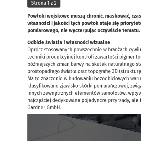
Strona 1 z 2
Powłoki wojskowe muszą chronić, maskować, czase
własności i jakości tych powłok staje się priory
pomiarowego, nie wyczerpując oczywiście tematu.
Odbicie światła i własności wizualne
Oprócz stosowanych powszechnie w branżach cywiln
techniki produkcyjnej kontroli zawartości pigment
późniejszych zmian barwy na skutek naturalnego st
prostopadłego światła oraz topografię 3D (struktur
Ma to znaczenie w budowaniu bezodbiciowych warunk
klasyfikowane zjawisko skórki pomarańczowej, zwią
innych zewnętrznych elementów samolotów, wpływaj
najczęściej dedykowane pojedyncze przyrządy, ale 
Gardner GmbH.