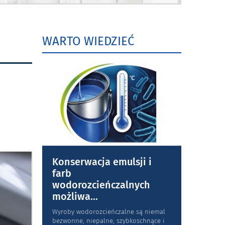
WARTO WIEDZIEĆ
Konserwacja emulsji i
farb
wodorozcieńczalnych
możliwa
...
Wyroby wodorozcieńczalne są niemal
bezwonne, niepalne, szybkoschnące i