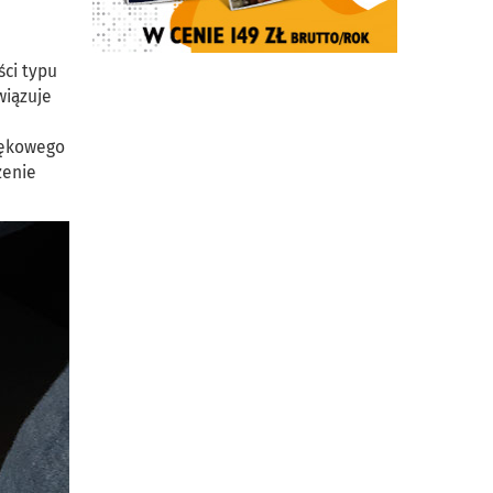
ści typu
wiązuje
iękowego
zenie