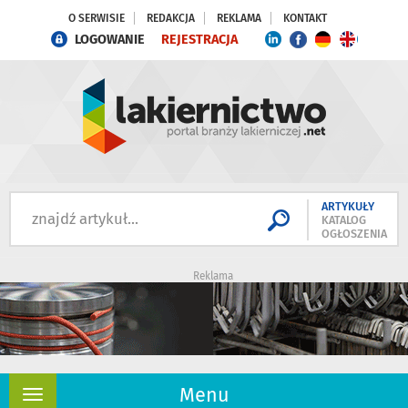
O SERWISIE
REDAKCJA
REKLAMA
KONTAKT
LOGOWANIE
REJESTRACJA
ARTYKUŁY
KATALOG
OGŁOSZENIA
Reklama
Menu
Rozwiń