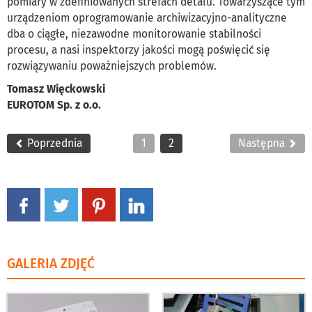
pomiary w zdefiniowanych strefach detalu. Towarzyszące tym
urządzeniom oprogramowanie archiwizacyjno-analityczne
dba o ciągłe, niezawodne monitorowanie stabilności
procesu, a nasi inspektorzy jakości mogą poświęcić się
rozwiązywaniu poważniejszych problemów.
Tomasz Więckowski
EUROTOM Sp. z o.o.
Poprzednia
1
2
Następna
GALERIA ZDJĘĆ