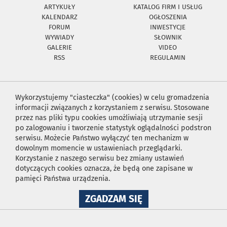
ARTYKUŁY
KATALOG FIRM I USŁUG
KALENDARZ
OGŁOSZENIA
FORUM
INWESTYCJE
WYWIADY
SŁOWNIK
GALERIE
VIDEO
RSS
REGULAMIN
Wykorzystujemy "ciasteczka" (cookies) w celu gromadzenia
informacji związanych z korzystaniem z serwisu. Stosowane
przez nas pliki typu cookies umożliwiają utrzymanie sesji
po zalogowaniu i tworzenie statystyk oglądalności podstron
serwisu. Możecie Państwo wyłączyć ten mechanizm w
dowolnym momencie w ustawieniach przeglądarki.
Korzystanie z naszego serwisu bez zmiany ustawień
dotyczących cookies oznacza, że będą one zapisane w
pamięci Państwa urządzenia.
NA
ZGADZAM SIĘ
WYKORZYSTANIE
PLIKÓW
COOKIES