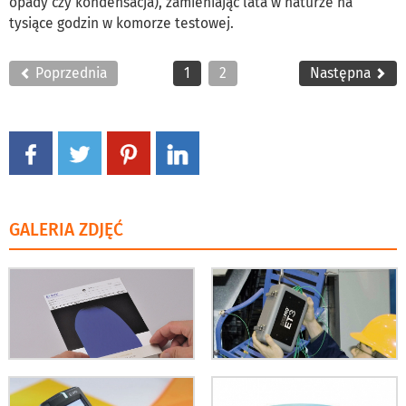
opady czy kondensacja), zamieniając lata w naturze na
tysiące godzin w komorze testowej.
Poprzednia
1
2
Następna
GALERIA ZDJĘĆ