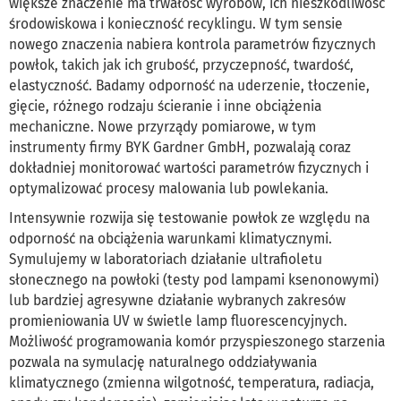
większe znaczenie ma trwałość wyrobów, ich nieszkodliwość
środowiskowa i konieczność recyklingu. W tym sensie
nowego znaczenia nabiera kontrola parametrów fizycznych
powłok, takich jak ich grubość, przyczepność, twardość,
elastyczność. Badamy odporność na uderzenie, tłoczenie,
gięcie, różnego rodzaju ścieranie i inne obciążenia
mechaniczne. Nowe przyrządy pomiarowe, w tym
instrumenty firmy BYK Gardner GmbH, pozwalają coraz
dokładniej monitorować wartości parametrów fizycznych i
optymalizować procesy malowania lub powlekania.
Intensywnie rozwija się testowanie powłok ze względu na
odporność na obciążenia warunkami klimatycznymi.
Symulujemy w laboratoriach działanie ultrafioletu
słonecznego na powłoki (testy pod lampami ksenonowymi)
lub bardziej agresywne działanie wybranych zakresów
promieniowania UV w świetle lamp fluorescencyjnych.
Możliwość programowania komór przyspieszonego starzenia
pozwala na symulację naturalnego oddziaływania
klimatycznego (zmienna wilgotność, temperatura, radiacja,