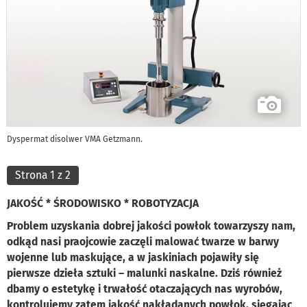
Dyspermat disolwer VMA Getzmann.
Strona 1 z 2
JAKOŚĆ * ŚRODOWISKO * ROBOTYZACJA
Problem uzyskania dobrej jakości powłok towarzyszy nam,
odkąd nasi praojcowie zaczęli malować twarze w barwy
wojenne lub maskujące, a w jaskiniach pojawiły się
pierwsze dzieła sztuki – malunki naskalne. Dziś również
dbamy o estetykę i trwałość otaczających nas wyrobów,
kontrolujemy zatem jakość nakładanych powłok, sięgając