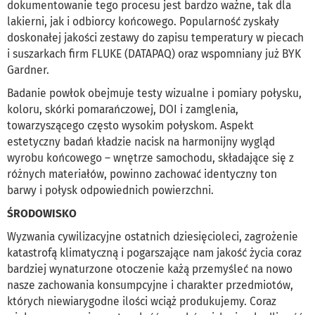
dokumentowanie tego procesu jest bardzo ważne, tak dla
lakierni, jak i odbiorcy końcowego. Popularność zyskały
doskonałej jakości zestawy do zapisu temperatury w piecach
i suszarkach firm FLUKE (DATAPAQ) oraz wspomniany już BYK
Gardner.
Badanie powłok obejmuje testy wizualne i pomiary połysku,
koloru, skórki pomarańczowej, DOI i zamglenia,
towarzyszącego często wysokim połyskom. Aspekt
estetyczny badań kładzie nacisk na harmonijny wygląd
wyrobu końcowego – wnętrze samochodu, składające się z
różnych materiałów, powinno zachować identyczny ton
barwy i połysk odpowiednich powierzchni.
ŚRODOWISKO
Wyzwania cywilizacyjne ostatnich dziesięcioleci, zagrożenie
katastrofą klimatyczną i pogarszające nam jakość życia coraz
bardziej wynaturzone otoczenie każą przemyśleć na nowo
nasze zachowania konsumpcyjne i charakter przedmiotów,
których niewiarygodne ilości wciąż produkujemy. Coraz