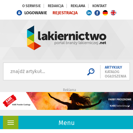
O SERWISIE
REDAKCJA
REKLAMA
KONTAKT
LOGOWANIE
REJESTRACJA
ARTYKUŁY
KATALOG
OGŁOSZENIA
Reklama
Menu
Rozwiń
nawigację