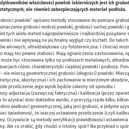
użytkowników właściwości powłok lakierniczych jest ich gruboś
stetycznych, ale również zabezpieczających materiał podłoża.
grubości powłoki” opisano metody stosowane do pomiaru gruboś
znaczania grubości mokrej powłoki, grubości suchej powłoki i 
d tych wielu metod najpopularniejsze i najbardziej pożądane 
włoki i nie wpływają na jej finalny wygląd czy kształt. Do takic
ów wirowych, ultradźwiękowa czy fototermiczna. I chociaż możn
to mają też pewne słabości. Mają ograniczenia zastosowania, n
może być stosowana tylko na podłożach metalowych, ultradź
acjach różnic charakterystyki cieplnej powłoki i podłoża. Po
 nie mierzą geometrycznej grubości (długości) powłoki. Mierzą
gnetyczna, akustyczna) i ich zachowanie w mierzonym układzie,
ażde przeliczenie jego wynik będzie zależny od sposobu i
ży adjustacja (zazwyczaj fabryczna) i kalibracja (przez operat
o uzyskać dość dokładne wyniki, z precyzją rzędu kilku, kilku
nio wielkości geometrycznej, jaką jest grubość, a jedynie uzy
mieć świadomość, że inaczej ustawione przeliczenie (czyli kalibr
dny. Oczywiście są metody weryfikacji prawidłowości ustawienia
emy. Ale co zrobić, gdy chodzi o istotny spór? Na przykład o spó