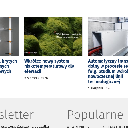
ukrytych
Wkrótce nowy system
Automatyczny tran
jnych
niskotemperaturowy dla
dolny w procesie r
kowych
elewacji
felg. Studium wdro
nowoczesnej linii
6 sierpnia 2026
technologicznej
5 sierpnia 2026
letter
Popularne
ewslettera. Zawsze na początku
ARTYKUŁY
KATALOG FI