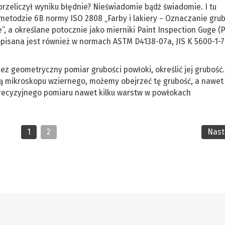
przeliczył wyniku błędnie? Nieświadomie bądź świadomie. I tu
etodzie 6B normy ISO 2808 „Farby i lakiery − Oznaczanie grub
, a określane potocznie jako mierniki Paint Inspection Guge (P.I
pisana jest również w normach ASTM D4138-07a, JIS K 5600-1-7
ez geometryczny pomiar grubości powłoki, określić jej grubość.
ą mikroskopu wziernego, możemy obejrzeć tę grubość, a nawet 
precyzyjnego pomiaru nawet kilku warstw w powłokach
1
2
Nas
r