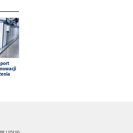
sport
enowacji
żenia
RM I USŁUG