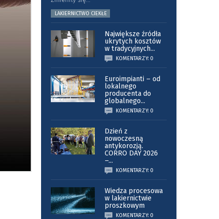
LAKIERNICTWO CIEKŁE
Największe źródła
ukrytych kosztów
w tradycyjnych
...
KOMENTARZY: 0
Euroimpianti – od
lokalnego
producenta do
globalnego
...
KOMENTARZY: 0
Dzień z
nowoczesną
antykorozją.
CORRO DAY 2026
–
...
KOMENTARZY: 0
Wiedza procesowa
w lakiernictwie
proszkowym
KOMENTARZY: 0