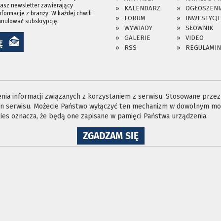
asz newsletter zawierający
KALENDARZ
OGŁOSZENI
nformacje z branży. W każdej chwili
FORUM
INWESTYCJ
anulować subskrypcję.
WYWIADY
SŁOWNIK
GALERIE
VIDEO
Ę
RSS
REGULAMIN
ia informacji związanych z korzystaniem z serwisu. Stosowane przez n
ron serwisu. Możecie Państwo wyłączyć ten mechanizm w dowolnym mom
es oznacza, że będą one zapisane w pamięci Państwa urządzenia.
NA
ZGADZAM SIĘ
WYKORZYSTANIE
PLIKÓW
COOKIES