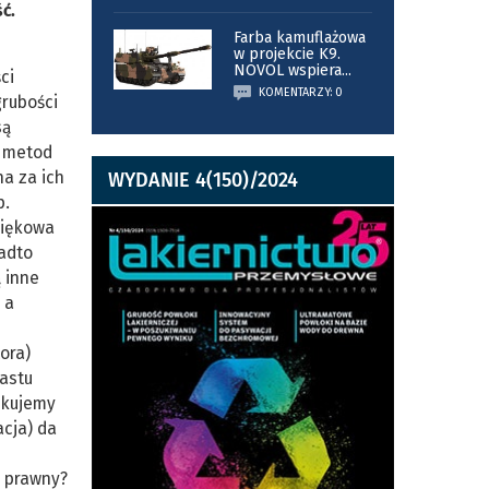
ć.
Farba kamuflażowa
w projekcie K9.
NOVOL wspiera
...
ci
KOMENTARZY: 0
grubości
są
h metod
a za ich
WYDANIE 4(150)/2024
p.
więkowa
nadto
 inne
 a
ora)
nastu
skujemy
acja) da
r prawny?