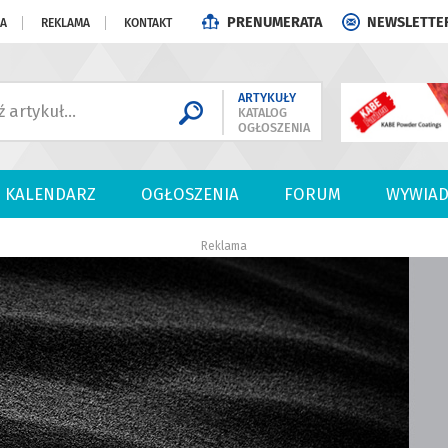
PRENUMERATA
NEWSLETTE
JA
REKLAMA
KONTAKT
ARTYKUŁY
KATALOG
OGŁOSZENIA
KALENDARZ
OGŁOSZENIA
FORUM
WYWIAD
Reklama