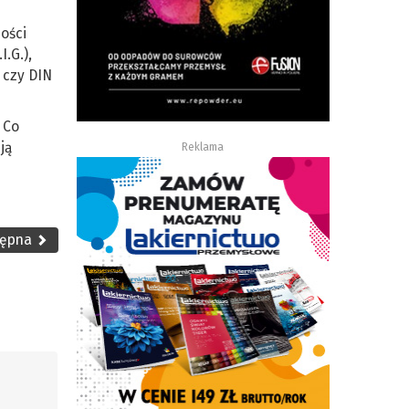
ości
.G.),
 czy DIN
 Co
ją
Reklama
tępna