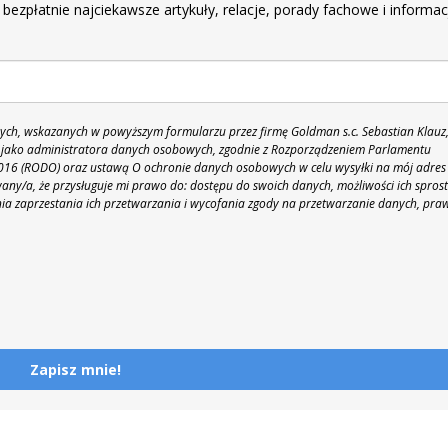
 bezpłatnie najciekawsze artykuły, relacje, porady fachowe i informac
h, wskazanych w powyższym formularzu przez firmę Goldman s.c. Sebastian Klauz
 86 jako administratora danych osobowych, zgodnie z Rozporządzeniem Parlamentu
 2016 (RODO) oraz ustawą O ochronie danych osobowych w celu wysyłki na mój adres
y/a, że przysługuje mi prawo do: dostępu do swoich danych, możliwości ich spros
nia zaprzestania ich przetwarzania i wycofania zgody na przetwarzanie danych, pra
Zapisz mnie!