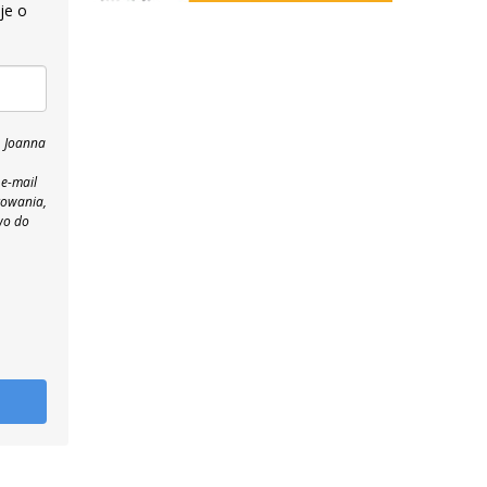
je o
, Joanna
 e-mail
towania,
wo do