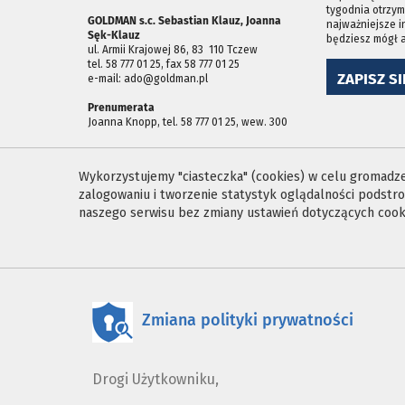
tygodnia otrzym
GOLDMAN s.c. Sebastian Klauz, Joanna
najważniejsze i
Sęk-Klauz
będziesz mógł 
ul. Armii Krajowej 86, 83 ­ 110 Tczew
tel. 58 777 01 25, fax 58 777 01 25
ZAPISZ SI
e-mail: ado@goldman.pl
Prenumerata
Joanna Knopp, tel. 58 777 01 25, wew. 300
Wykorzystujemy "ciasteczka" (cookies) w celu gromadzen
zalogowaniu i tworzenie statystyk oglądalności podst
naszego serwisu bez zmiany ustawień dotyczących cooki
Zmiana polityki prywatności
Drogi Użytkowniku,