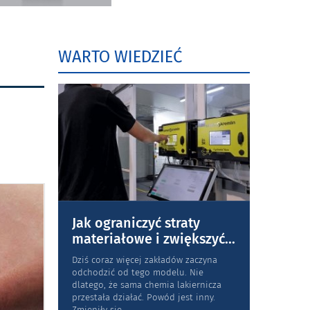
WARTO WIEDZIEĆ
Jak ograniczyć straty
materiałowe i zwiększyć
...
Dziś coraz więcej zakładów zaczyna
odchodzić od tego modelu. Nie
dlatego, że sama chemia lakiernicza
przestała działać. Powód jest inny.
Zmieniły się
...