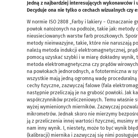
Jedną z najbardziej interesujących wykonawców i 
Decyduje ona nie tylko o cechach wizualnych czy e
W normie ISO 2808 „Farby i lakiery − Oznaczanie 
powłok nałożonych na podłoże, takie jak: metody o
nieusieciowanych warstw farb proszkowych. Spośró
metody nieinwazyjne, takie, które nie naruszają po
należą metoda indukcji elektromagnetycznej, prąd
pomocą uzyskać szybki i w miarę dokładny wynik, 
metoda elektromagnetyczna czy prądów wirowych 
na powłokach jednorodnych, a fototermiczna w sytu
wszystkie mają jedną ogromną wadę proceduralną –
cechy fizyczne, zazwyczaj falowe (fala elektroma
następnie przeliczają je na grubość powłoki. Jak k
współczynników przeliczeniowych. Temu właśnie słu
wyżej wymienionych mierników. Zazwyczaj pozwala t
mikrometrów. Jednak skoro nie mierzymy bezpośred
ją z przeliczenia innej wartości fizycznej, musimy 
nam inny wynik. I, niestety, może to być wynik błę
(kalibracji) miernika i zazwyczaj się nimi posługuj